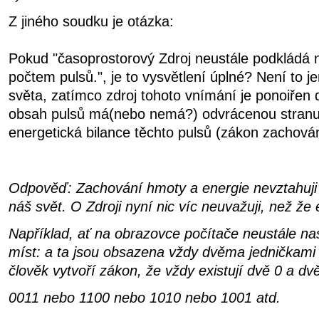
Z jiného soudku je otázka:
Pokud "časoprostorový Zdroj neustále podkládá
počtem pulsů.", je to vysvětlení úplné? Není to j
světa, zatímco zdroj tohoto vnímání je ponoiřen 
obsah pulsů má(nebo nemá?) odvrácenou stranu
energetická bilance těchto pulsů (zákon zachová
Odpověď: Zachování hmoty a energie nevztahuji n
náš svět. O Zdroji nyní nic víc neuvažuji, než že e
Například, ať na obrazovce počítače neustále na
míst: a ta jsou obsazena vždy dvěma jedničkami
člověk vytvoří zákon, že vždy existují dvě 0 a dvě
0011 nebo 1100 nebo 1010 nebo 1001 atd.