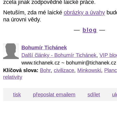
zcela jinak zodpovědné laické práce.
Netuším, zda mé laické
obrázky a úvahy
budo
na úrovni vědy.
—
blog
—
Bohumír Tichánek
Další články - Bohumír Tichánek
,
VIP blo
www.tichanek.cz ~ bohumir@tichanek.cz
Klíčová slova:
Bohr
,
civilizace
,
Minkowski
,
Plan
relativity
tisk
přeposlat emailem
sdílet
ul