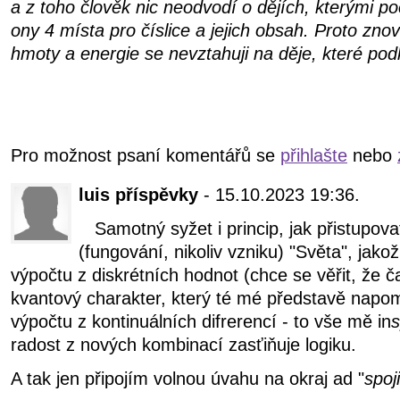
a z toho člověk nic neodvodí o dějích, kterými poč
ony 4 místa pro číslice a jejich obsah. Proto zn
hmoty a energie se nevztahuji na děje, které podk
Pro možnost psaní komentářů se
přihlašte
nebo
luis příspěvky
- 15.10.2023 19:36.
Samotný syžet i princip, jak přistupova
(fungování, nikoliv vzniku) "Světa", jako
výpočtu z diskrétních hodnot (chce se věřit, že 
kvantový charakter, který té mé představě napom
výpočtu z kontinuálních difrerencí - to vše mě in
radost z nových kombinací zasťiňuje logiku.
A tak jen připojím volnou úvahu na okraj ad "
spoj