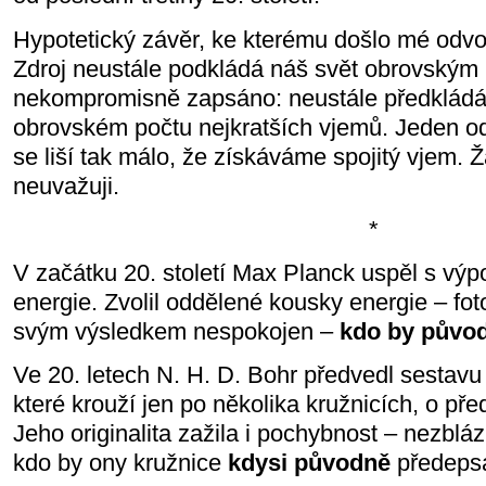
Hypotetický závěr, ke kterému došlo mé odv
Zdroj neustále podkládá náš svět obrovským
nekompromisně zapsáno: neustále předkládá 
obrovském počtu nejkratších vjemů. Jeden 
se liší tak málo, že získáváme spojitý vjem.
neuvažuji.
*
V začátku 20. století Max Planck uspěl s vý
energie. Zvolil oddělené kousky energie – fo
svým výsledkem nespokojen –
kdo by půvo
Ve 20. letech N. H. D. Bohr předvedl sestavu
které krouží jen po několika kružnicích, o p
Jeho originalita zažila i pochybnost – nezblá
kdo by ony kružnice
kdysi původně
předeps