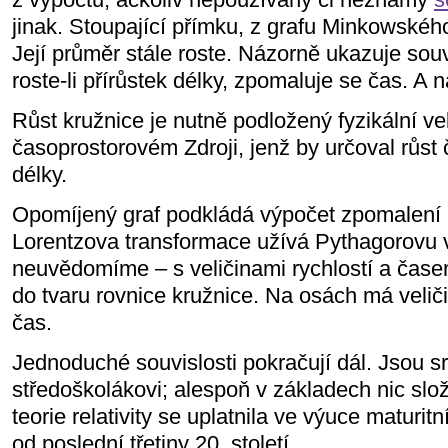
jinak. Stoupající přímku, z grafu Minkowského
Její průměr stále roste. Názorně ukazuje souv
roste-li přírůstek délky, zpomaluje se čas. A 
Růst kružnice je nutně podložený fyzikální vel
časoprostorovém Zdroji, jenž by určoval růs
délky.
Opomíjený graf podkládá výpočet zpomalení
Lorentzova transformace užívá Pythagorovu v
neuvědomíme – s veličinami rychlostí a časem
do tvaru rovnice kružnice. Na osách má velič
čas.
Jednoduché souvislosti pokračují dál. Jsou 
středoškolákovi; alespoň v základech nic slož
teorie relativity se uplatnila ve výuce maturitn
od poslední třetiny 20. století.