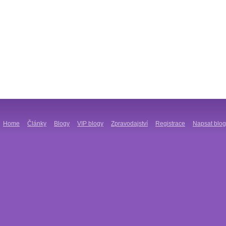
Home
Články
Blogy
VIP blogy
Zpravodajství
Registrace
Napsat blog