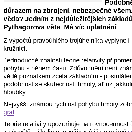
Podobn
důrazem na zbrojení, nebezpečné všem.
věda? Jedním z nejdůležitějších základů
Pythagorova věta. Má víc uplatnění.
Z výpočtů pravoúhlého trojúhelníka vyplyne i
kružnici.
Jednoduché znalosti teorie relativity připomen
pohybu s během času. Zdůvodnění není známo
vědě poznatkem zcela základním - postuláte
podobnost se skutečností hmoty, ať už jakkol
hloubky.
Nejvyšší známou rychlost pohybu hmoty zob
graf
.
Teorie relativity upozorňuje na rovnocennost
z výpočtů, ačkoliv nepoužívaný či neznámý
s