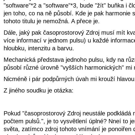
"software"*2 a "software"*3, bude "žít" buňka i čl
jen toho, co na ně působí. Kde je pak harmonie
tohoto titulu je nemožná. A přece je.
Dále, jaký pak časoprostorový Zdroj musí mít kva
více informací v jednom pulsu) u každé informa
hloubku, intenzitu a barvu.
Mechanická představa jednoho pulsu, kdy na růz
působí různé úrovně "vyšších harmonických" mi 
Nicméně i pár podpůrných úvah mi krouží hlavou
Z jiného soudku je otázka:
Pokud "časoprostorový Zdroj neustále podkládá
počtem pulsů.", je to vysvětlení úplné? Nneí to j
světa, zatímco zdroj tohoto vnímání je ponoiřen 