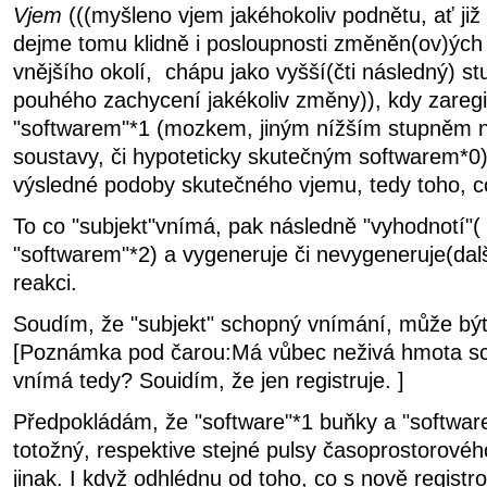
Vjem
(((myšleno vjem jakéhokoliv podnětu, ať již 
dejme tomu klidně i posloupnosti změněn(ov)ých
vnějšího okolí, chápu jako vyšší(čti následný) stu
pouhého zachycení jakékoliv změny)), kdy zareg
"softwarem"*1 (mozkem, jiným nížším stupněm ne
soustavy, či hypoteticky skutečným softwarem*0
výsledné podoby skutečného vjemu, tedy toho, c
To co "subjekt"vnímá, pak následně "vyhodnotí"( 
"softwarem"*2) a vygeneruje či nevygeneruje(da
reakci.
Soudím, že "subjekt" schopný vnímání, může být
[Poznámka pod čarou:Má vůbec neživá hmota sc
vnímá tedy? Souidím, že jen registruje. ]
Předpokládám, že "software"*1 buňky a "softwar
totožný, respektive stejné pulsy časoprostorové
jinak. I když odhlédnu od toho, co s nově regist