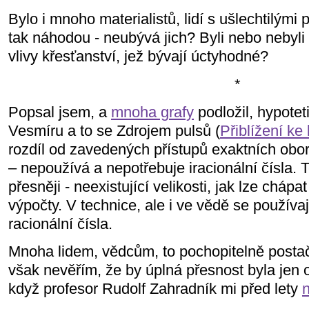
Bylo i mnoho materialistů, lidí s ušlechtilými 
tak náhodou - neubývá jich? Byli nebo nebyli
vlivy křesťanství, jež bývají úctyhodné?
*
Popsal jsem, a
mnoha grafy
podložil, hypote
Vesmíru a to se Zdrojem pulsů (
Přiblížení ke
rozdíl od zavedených přístupů exaktních obor
– nepoužívá a nepotřebuje iracionální čísla.
přesněji - neexistující velikosti, jak lze chápa
výpočty. V technice, ale i ve vědě se používa
racionální čísla.
Mnoha lidem, vědcům, to pochopitelně postač
však nevěřím, že by úplná přesnost byla jen ot
když profesor Rudolf Zahradník mi před lety