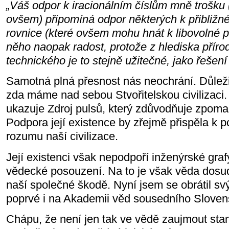
„Váš odpor k iracionálním číslům mně trošku 
ovšem) připomíná odpor některých k přibližné
rovnice (které ovšem mohu hnát k libovolné p
něho naopak radost, protože z hlediska přír
technického je to stejně užitečné, jako řešení
Samotná plná přesnost nás neochrání. Důleži
zda máme nad sebou Stvořitelskou civilizaci.
ukazuje Zdroj pulsů, který zdůvodňuje zpoma
Podpora její existence by zřejmě přispěla k 
rozumu naší civilizace.
Její existenci však nepodpoří inženýrské grafy
vědecké posouzení. Na to je však věda dosu
naší společné škodě. Nyní jsem se obrátil sv
poprvé i na Akademii věd sousedního Sloven
Chápu, že není jen tak ve vědě zaujmout stan