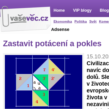
Home
VIP blogy
Blog
Ekonomika
Politika
Svět
Kome
Adsense
Zastavit potácení a pokles
15.10.20
Civiliza
navíc d
dolů. S
v živote
evropské
života v
nezavini