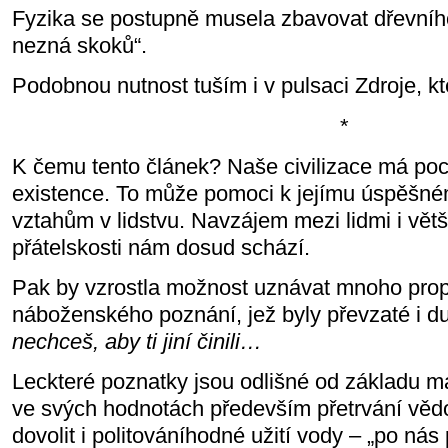
Fyzika se postupně musela zbavovat dřevníh
nezná skoků“.
Podobnou nutnost tuším i v pulsaci Zdroje, kt
*
K čemu tento článek? Naše civilizace má poc
existence. To může pomoci k jejímu úspěšn
vztahům v lidstvu. Navzájem mezi lidmi i větš
přátelskosti nám dosud schází.
Pak by vzrostla možnost uznávat mnoho pro
náboženského poznání, jež byly převzaté i d
nechceš, aby ti jiní činili…
Leckteré poznatky jsou odlišné od základu m
ve svých hodnotách především přetrvání vě
dovolit i politováníhodné užití vody – „po nás