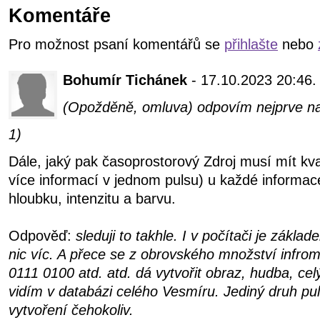
Komentáře
Pro možnost psaní komentářů se
přihlašte
nebo
Bohumír Tichánek
- 17.10.2023 20:46.
(Opožděně, omluva) odpovím nejprve n
1)
Dále, jaký pak časoprostorový Zdroj musí mít kva
více informací v jednom pulsu) u každé informa
hloubku, intenzitu a barvu.
Odpověď:
sleduji to takhle. I v počítači je zákl
nic víc. A přece se z obrovského množství infro
0111 0100 atd. atd. dá vytvořit obraz, hudba, cel
vidím v databázi celého Vesmíru. Jediný druh puls
vytvoření čehokoliv.