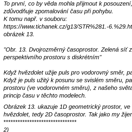
To první, co by věda mohla přijmout k posouzení
zdůvodňuje zpomalování času při pohybu.
K tomu např. v souboru:
https://www.tichanek.cz/g13/STR%281.-6.%29.h
obrázek 13.
"Obr. 13. Dvojrozměrný časoprostor. Zelená síť z
perspektivního prostoru s diskrétním"
Když hvězdolet užije puls pro vodorovný směr, pa
Když je puls užitý k posunu se svislém směru, p
prostoru (ve vodorovném směru), z našeho světa 
princip času v těchto modelech.
Obrázek 13. ukazuje 1D geometrický prostor, ve
hvězdolet, tedy 2D časoprostor. Tak jako my žij
*******************************
2)