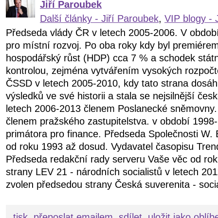
Jiří Paroubek
Další články - Jiří Paroubek
,
VIP blogy - 
Předseda vlády ČR v letech 2005-2006. V obdob
pro místní rozvoj. Po oba roky kdy byl premiére
hospodářský růst (HDP) cca 7 % a schodek státn
kontrolou, zejména vytvářením vysokých rozpočt
ČSSD v letech 2005-2010, kdy tato strana dosáhl
výsledků ve své historii a stala se nejsilnější čes
letech 2006-2013 členem Poslanecké sněmovny.
členem pražského zastupitelstva. v období 199
primátora pro finance. Předseda Společnosti W. 
od roku 1993 až dosud. Vydavatel časopisu Tren
Předseda redakční rady serveru Vaše věc od ro
strany LEV 21 - národních socialistů v letech 20
zvolen předsedou strany Česká suverenita - soci
tisk
přeposlat emailem
sdílet
uložit jako oblí