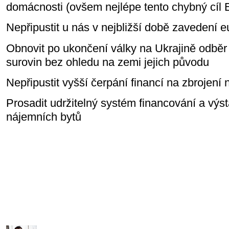
domácnosti (ovšem nejlépe tento chybný cíl 
Nepřipustit u nás v nejbližší době zavedení e
Obnovit po ukončení války na Ukrajině odběr
surovin bez ohledu na zemi jejich původu
Nepřipustit vyšší čerpání financí na zbrojení
Prosadit udržitelný systém financování a vý
nájemních bytů