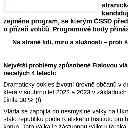
stranick
kandiduj
zejména program, se kterým ČSSD před
o přízeň voličů. Programové body přin
Na straně lidí, míru a slušnosti – proti 
Největší problémy způsobené Fialovou vl
necelých 4 letech:
Dramatický pokles životní úrovně občanů v dů
která v souhrnu let 2022 a 2023 v základních
činila 30 % (!)
Vláda se zapojila do nesmyslné války na Ukra
stálo republiku podle Kielského Institutu pro
korun. Tato válka je zástupnou válkou Ruska