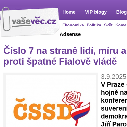
Home
VIP blogy
Blog
Ekonomika
Politika
Svět
Kome
Adsense
Číslo 7 na straně lidí, míru 
proti špatné Fialově vládě
3.9.2025
V Praze 
hojně na
konfere
suvereni
demokra
Jiří Par