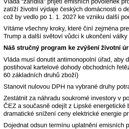
Vláda “zařídila” přijetí emisních povolenek p
zatíží životní výdaje českých domácnosti o des
což by vedlo po 1. 1. 2027 ke vzniku další po
Vítáme všechny kroky, které činí zejména p
Trump a další světoví vůdci k ukončení války 
Náš stručný program ke zvýšení životní ú
Vláda musí donutit antimonopolní úřad, aby 
postihoval kartelové dohody obchodních řetěz
60 základních druhů zboží)
Stanovit nulovou DPH na vybrané druhy potr
Zestátnit za náhradu soukromé investory v po
ČEZ a současně odejít z Lipské energetické 
dramatické snížení ceny elektrické energie pr
Dojednat odsun termínu uplatnění emisních 