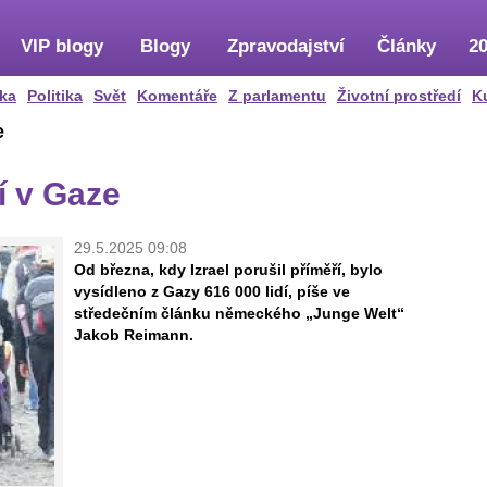
VIP blogy
Blogy
Zpravodajství
Články
20
ka
Politika
Svět
Komentáře
Z parlamentu
Životní prostředí
K
e
í v Gaze
29.5.2025 09:08
Od března, kdy Izrael porušil příměří, bylo
vysídleno z Gazy 616 000 lidí, píše ve
středečním článku německého „Junge Welt“
Jakob Reimann.