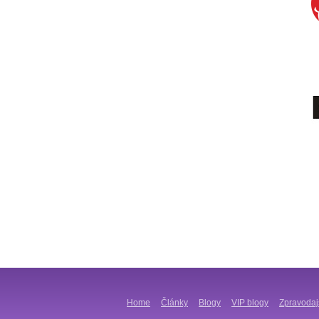
Home
Články
Blogy
VIP blogy
Zpravodaj