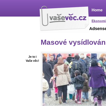
Home
Ekonomi
Adsens
Masové vysídlován
Je to i
Vaše věc!