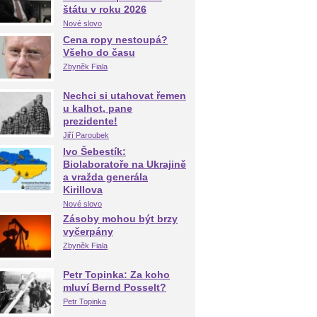
štátu v roku 2026
Nové slovo
Cena ropy nestoupá?
Všeho do času
Zbyněk Fiala
Nechci si utahovat řemen
u kalhot, pane
prezidente!
Jiří Paroubek
Ivo Šebestík:
Biolaboratoře na Ukrajině
a vražda generála
Kirillova
Nové slovo
Zásoby mohou být brzy
vyčerpány
Zbyněk Fiala
Petr Topinka: Za koho
mluví Bernd Posselt?
Petr Topinka