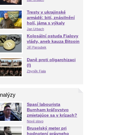
Tresty v ukrajinské
armádě: bití, znásilnění
holí, jáma s výkaly
Jan Urbach
Kolosální ostuda Fialovy
vlády, aneb kauza Bitcoin
Jiří Paroubek
Daně proti oligarchizaci
(I)
Zbyněk Fiala
nalýzy
Spasí labourista
Burnham kráľovstvo
zmietajúce sa v krízach?
Nové slovo
Bruselský meter pri
hodnotení právneho