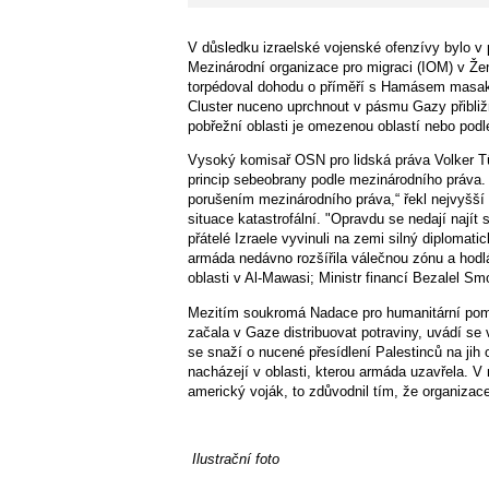
V důsledku izraelské vojenské ofenzívy bylo v
Mezinárodní organizace pro migraci (IOM) v Žene
torpédoval dohodu o příměří s Hamásem masakr
Cluster nuceno uprchnout v pásmu Gazy přibližn
pobřežní oblasti je omezenou oblastí nebo pod
Vysoký komisař OSN pro lidská práva Volker Tür
princip sebeobrany podle mezinárodního práva. 
porušením mezinárodního práva,“ řekl nejvyšší
situace katastrofální. "Opravdu se nedají najít
přátelé Izraele vyvinuli na zemi silný diplomatic
armáda nedávno rozšířila válečnou zónu a hod
oblasti v Al-Mawasi; Ministr financí Bezalel Smo
Mezitím soukromá Nadace pro humanitární pomo
začala v Gaze distribuovat potraviny, uvádí se
se snaží o nucené přesídlení Palestinců na jih 
nacházejí v oblasti, kterou armáda uzavřela. V
americký voják, to zdůvodnil tím, že organizace 
Ilustrační foto