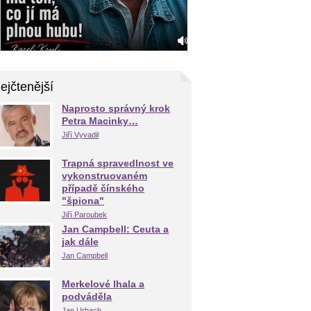
ejčtenější
Naprosto správný krok
Petra Macinky…
Jiří Vyvadil
Trapná spravedlnost ve
vykonstruovaném
případě čínského
"špiona"
Jiří Paroubek
Jan Campbell: Ceuta a
jak dále
Jan Campbell
Merkelové lhala a
podváděla
Jan Urbach