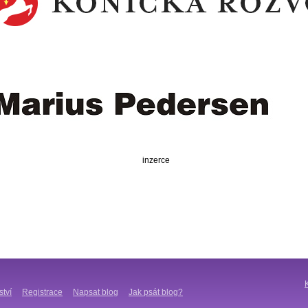
inzerce
ství
Registrace
Napsat blog
Jak psát blog?