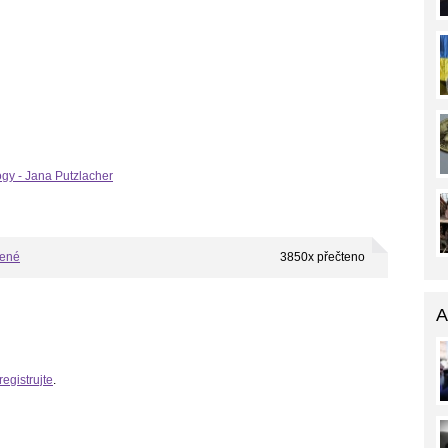
ogy - Jana Putzlacher
bené
3850x přečteno
A
registrujte
.