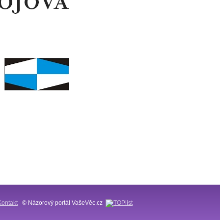
Kontakt
© Názorový portál VašeVěc.cz