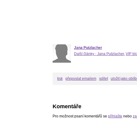
Jana Putzlacher
Další články - Jana Putzlacher
,
VIP bl
tisk
přeposlat emailem
sdílet
uložit jako oblí
Komentáře
Pro možnost psaní komentářů se
přihlašte
nebo
za