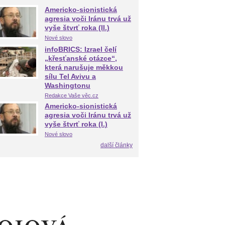
Americko-sionistická
agresia voči Iránu trvá už
vyše štvrť roka (II.)
Nové slovo
infoBRICS: Izrael čelí
„křesťanské otázce“,
která narušuje měkkou
sílu Tel Avivu a
Washingtonu
Redakce Vaše věc.cz
Americko-sionistická
agresia voči Iránu trvá už
vyše štvrť roka (I.)
Nové slovo
další články