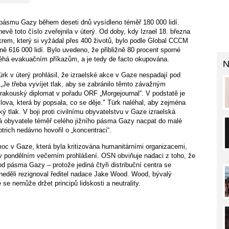
 pásmu Gazy během deseti dnů vysídleno téměř 180 000 lidí.
vě toto číslo zveřejnila v úterý. Od doby, kdy Izrael 18. března
em, který si vyžádal přes 400 životů, bylo podle Global CCCM
ě 616 000 lidí. Bylo uvedeno, že přibližně 80 procent sporné
léhá evakuačním příkazům, a je tedy de facto okupována.
N
k v úterý prohlásil, že izraelské akce v Gaze nespadají pod
„Je třeba vyvíjet tlak, aby se zabránilo těmto závažným
 rakouský diplomat v pořadu ORF „Morgejournal“. V podstatě je
 slova, která by popsala, co se děje." Türk naléhal, aby zejména
ký tlak. V boji proti civilnímu obyvatelstvu v Gaze izraelská
lá obyvatele téměř celého jižního pásma Gazy nacpat do malé
trich nedávno hovořil o „koncentraci“.
c v Gaze, která byla kritizována humanitárními organizacemi,
 v pondělním večerním prohlášení. OSN obviňuje nadaci z toho, že
od pásma Gazy – protože jediná čtyři distribuční centra se
 neděli rezignoval ředitel nadace Jake Wood. Wood, bývalý
se nemůže držet principů lidskosti a neutrality.