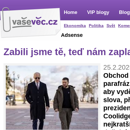
Home
VIP blogy
Blog
Ekonomika
Politika
Svět
Kome
Adsense
Zabili jsme tě, teď nám zapl
25.2.202
Obchod 
parafráz
aby vydě
slova, p
preziden
Coolidge
nejkratš