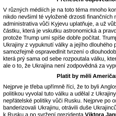
V různých médiích je na toto téma mnoho kom
nikdo nevšiml té vyloženě drzosti finančních 
administrativa vůči Kyjevu uplatňuje, a už v
částku, která je vskutku astronomická a prav
protože Trump umí spíše dobře počítat. Tru
Ukrajiny z vypuknutí války a jejího dlouhého
samozřejmě ospravedlnit tvrzení o dlouhodob
která prý sama od sebe rozpoutala válku, kte
ale o to, že Ukrajina není zodpovědná za vy
Platit by měli Američ
Nejprve je třeba upřímně říci, že to byli Ang
politikou vyvolal tuto válku a udělal z Ukrajin
nepřátelské politiky vůči Rusku. Nejprve po o
banderizovali Ukrajinu, otrávili duše Ukrajinc
k Rusku a po svržení prezidenta
Viktora Ja