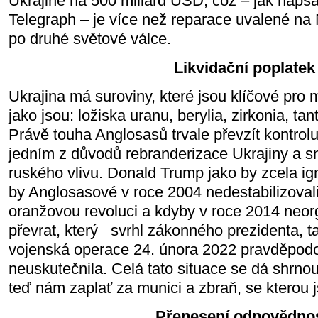
Ukrajině na 500 miliard USD, což – jak napsa
Telegraph – je více než reparace uvalené 
po druhé světové válce.
Likvidační poplatek
Ukrajina má suroviny, které jsou klíčové pro
jako jsou: ložiska uranu, berylia, zirkonia, tant
Právě touha Anglosasů trvale převzít kontrolu
jedním z důvodů rebranderizace Ukrajiny a sna
ruského vlivu. Donald Trump jako by zcela ig
by Anglosasové v roce 2004 nedestabilizovali 
oranžovou revoluci a kdyby v roce 2014 neorg
převrat, který svrhl zákonného prezidenta, t
vojenská operace 24. února 2022 pravděpod
neuskutečnila. Celá tato situace se dá shrnout
teď nám zaplať za munici a zbraň, se kterou j
Přenesení odpovědnos