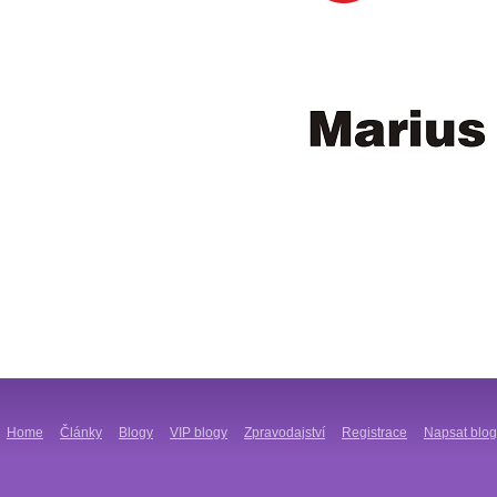
Home
Články
Blogy
VIP blogy
Zpravodajství
Registrace
Napsat blog