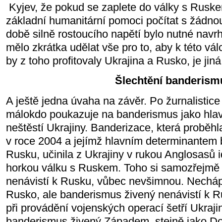
Kyjev, že pokud se zaplete do války s Rus
základní humanitární pomoci počítat s žádno
době silně rostoucího napětí bylo nutné navr
mělo zkrátka udělat vše pro to, aby k této vá
by z toho profitovaly Ukrajina a Rusko, je jiná
Šlechtění banderism
A ještě jedna úvaha na závěr. Po žurnalistice 
málokdo poukazuje na banderismus jako hlav
neštěstí Ukrajiny. Banderizace, která proběhl
v roce 2004 a jejímž hlavním determinantem by
Rusku, učinila z Ukrajiny v rukou Anglosasů i
horkou válku s Ruskem. Toho si samozřejmě 
nenávistí k Rusku, vůbec nevšimnou. Necháp
Rusko, ale banderismus živený nenávistí k 
při provádění vojenských operací šetří Ukraji
banderismus živený Západem, stejně jako Do