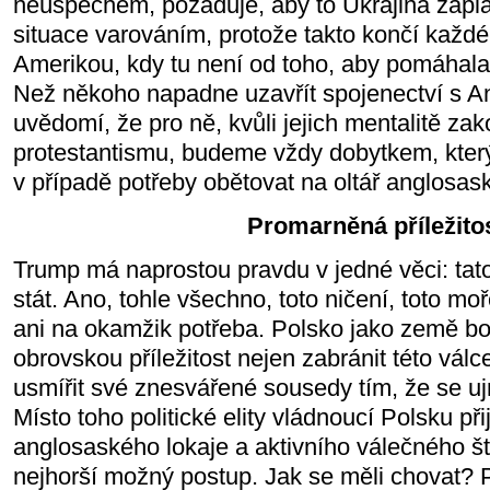
neúspěchem, požaduje, aby to Ukrajina zaplat
situace varováním, protože takto končí každé
Amerikou, kdy tu není od toho, aby pomáhala,
Než někoho napadne uzavřít spojenectví s An
uvědomí, že pro ně, kvůli jejich mentalitě za
protestantismu, budeme vždy dobytkem, který 
v případě potřeby obětovat na oltář anglosas
Promarněná příležito
Trump má naprostou pravdu v jedné věci: tat
stát. Ano, tohle všechno, toto ničení, toto moř
ani na okamžik potřeba. Polsko jako země boh
obrovskou příležitost nejen zabránit této válc
usmířit své znesvářené sousedy tím, že se uj
Místo toho politické elity vládnoucí Polsku při
anglosaského lokaje a aktivního válečného štv
nejhorší možný postup. Jak se měli chovat? 