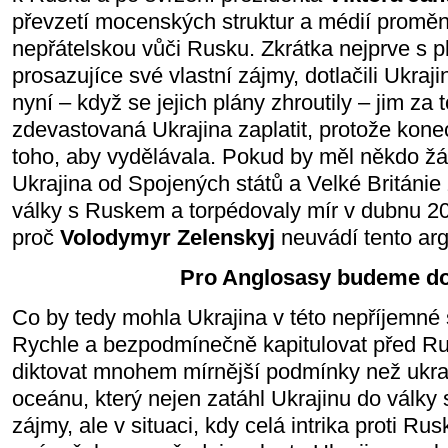
převzetí mocenských struktur a médií proměni
nepřátelskou vůči Rusku. Zkrátka nejprve s p
prosazujíce své vlastní zájmy, dotlačili Ukra
nyní – když se jejich plány zhroutily – jim za
zdevastovaná Ukrajina zaplatit, protože kone
toho, aby vydělávala. Pokud by měl někdo žá
Ukrajina od Spojených států a Velké Británie za
války s Ruskem a torpédovaly mír v dubnu 2
proč
Volodymyr Zelenskyj
neuvádí tento ar
Pro Anglosasy budeme d
Co by tedy mohla Ukrajina v této nepříjemné 
Rychle a bezpodmínečně kapitulovat před Ru
diktovat mnohem mírnější podmínky než ukra
oceánu, který nejen zatáhl Ukrajinu do války
zájmy, ale v situaci, kdy celá intrika proti Ru