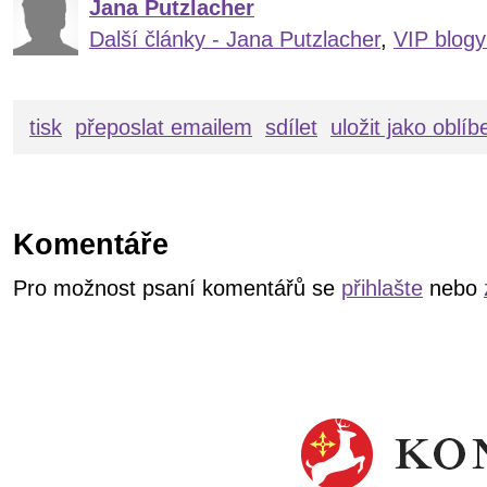
Jana Putzlacher
Další články - Jana Putzlacher
,
VIP blogy
tisk
přeposlat emailem
sdílet
uložit jako oblí
Komentáře
Pro možnost psaní komentářů se
přihlašte
nebo