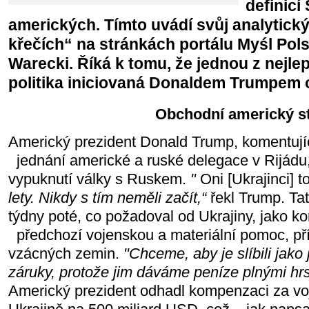
definicí
amerických. Tímto uvádí svůj analytick
křečích“ na stránkách portálu Myśl Pol
Warecki. Říká k tomu, že jednou z nejlepš
politika iniciovaná Donaldem Trumpem o
Obchodní americký st
Americký prezident Donald Trump, komentujíc
jednání americké a ruské delegace v Rijádu, 
vypuknutí války s Ruskem.
"
Oni [Ukrajinci] t
lety. Nikdy s tím neměli začít,“
řekl Trump. Ta
týdny poté, co požadoval od Ukrajiny, jako 
předchozí vojenskou a materiální pomoc, p
vzácných zemin.
"Chceme, aby je slíbili jako
záruky, protože jim dáváme peníze plnými hrs
Americký prezident odhadl kompenzaci za v