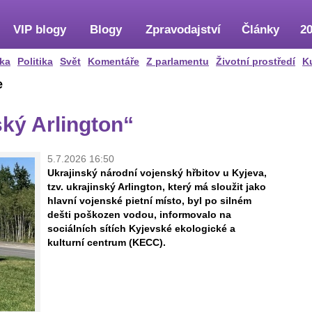
VIP blogy
Blogy
Zpravodajství
Články
20
ka
Politika
Svět
Komentáře
Z parlamentu
Životní prostředí
K
e
ský Arlington“
5.7.2026 16:50
Ukrajinský národní vojenský hřbitov u Kyjeva,
tzv. ukrajinský Arlington, který má sloužit jako
hlavní vojenské pietní místo, byl po silném
dešti poškozen vodou, informovalo na
sociálních sítích Kyjevské ekologické a
kulturní centrum (KECC).