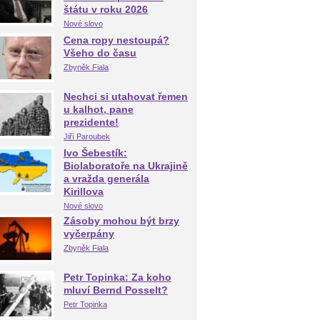
štátu v roku 2026
Nové slovo
Cena ropy nestoupá?
Všeho do času
Zbyněk Fiala
Nechci si utahovat řemen
u kalhot, pane
prezidente!
Jiří Paroubek
Ivo Šebestík:
Biolaboratoře na Ukrajině
a vražda generála
Kirillova
Nové slovo
Zásoby mohou být brzy
vyčerpány
Zbyněk Fiala
Petr Topinka: Za koho
mluví Bernd Posselt?
Petr Topinka