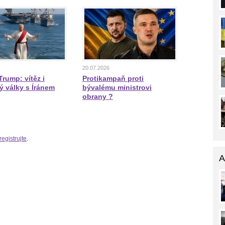
20.07.2026
rump: vítěz i
Protikampaň proti
ý války s Íránem
bývalému ministrovi
obrany ?
registrujte
.
A