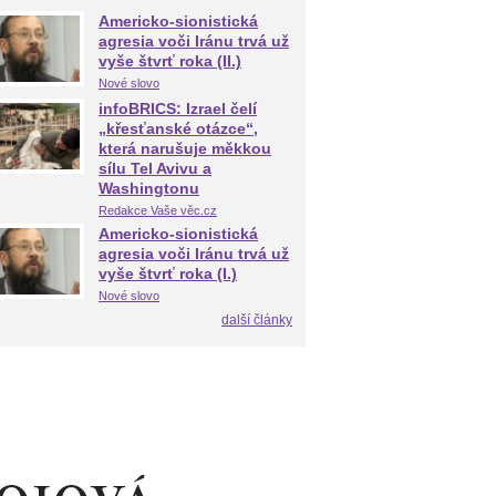
Americko-sionistická
agresia voči Iránu trvá už
vyše štvrť roka (II.)
Nové slovo
infoBRICS: Izrael čelí
„křesťanské otázce“,
která narušuje měkkou
sílu Tel Avivu a
Washingtonu
Redakce Vaše věc.cz
Americko-sionistická
agresia voči Iránu trvá už
vyše štvrť roka (I.)
Nové slovo
další články