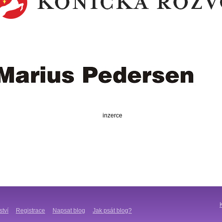
inzerce
ství
Registrace
Napsat blog
Jak psát blog?