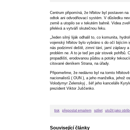
Centrum připomíná, že hřbitov byl postaven n
odtok ani odvodňovací systém. V důsledku nev
země a utopilo se v tekutém bahně. Videa zveř
přelévá a vytváří skutečnou řeku.
„Jeden silný liják odhalil to, co komunita, hydr
vojenský hřbitov bylo vybráno s do očí bijícím
nás podzimní deště, zimní tání, jarní záplavy a 
problém ne. A to je teď jen pár stovek pohřbů.
propadlišti, erodovanou půdou a potoky tekouc
citované deníkem Strana, na úřady.
Připomeňme, že nedávno byl na tomto hřbitově
nacionalistů ( OUN ), a jeho manželka, jehož 
Volodymyr Zelenskyj , šéf jeho kanceláře Kyry
prezident Viktor Juščenko.
tisk
přeposlat emailem
sdílet
uložit jako oblí
Související články