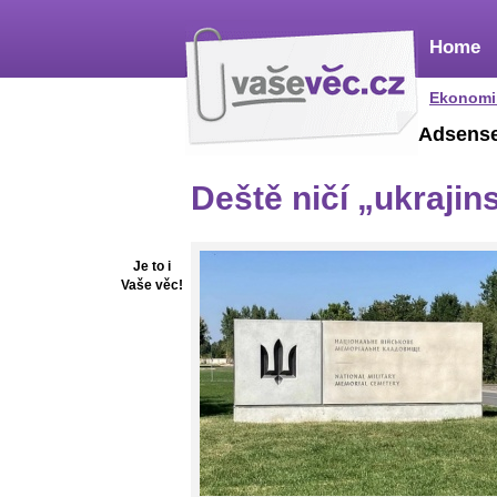
Home
Ekonomi
Adsens
Deště ničí „ukrajin
Je to i
Vaše věc!