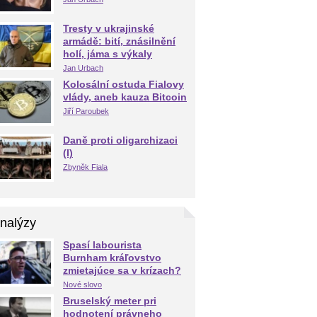
Tresty v ukrajinské
armádě: bití, znásilnění
holí, jáma s výkaly
Jan Urbach
Kolosální ostuda Fialovy
vlády, aneb kauza Bitcoin
Jiří Paroubek
Daně proti oligarchizaci
(I)
Zbyněk Fiala
nalýzy
Spasí labourista
Burnham kráľovstvo
zmietajúce sa v krízach?
Nové slovo
Bruselský meter pri
hodnotení právneho