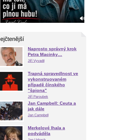
ejčtenější
Naprosto správný krok
Petra Macinky…
Jiří Vyvadil
Trapná spravedlnost ve
vykonstruovaném
případě čínského
"špiona"
Jiří Paroubek
Jan Campbell: Ceuta a
jak dále
Jan Campbell
Merkelové lhala a
podváděla
Jan Urbach