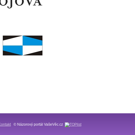
Kontakt
© Názorový portál VašeVěc.cz