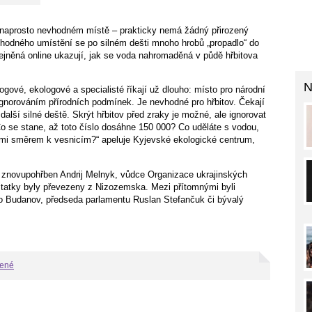
a naprosto nevhodném místě – prakticky nemá žádný přirozený
hodného umístění se po silném dešti mnoho hrobů „propadlo“ do
ejněná online ukazují, jak se voda nahromaděná v půdě hřbitova
N
ologové, ekologové a specialisté říkají už dlouho: místo pro národní
 ignorováním přírodních podmínek. Je nevhodné pro hřbitov. Čekají
další silné deště. Skrýt hřbitov před zraky je možné, ale ignorovat
 Co se stane, až toto číslo dosáhne 150 000? Co uděláte s vodou,
ími směrem k vesnicím?“ apeluje Kyjevské ekologické centrum,
 znovupohřben Andrij Melnyk, vůdce Organizace ukrajinských
ostatky byly převezeny z Nizozemska. Mezi přítomnými byli
lo Budanov, předseda parlamentu Ruslan Stefančuk či bývalý
bené