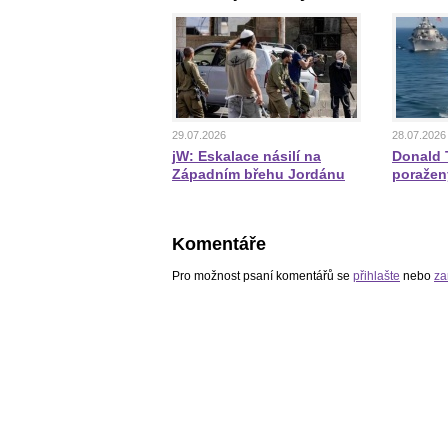
29.07.2026
28.07.2026
jW: Eskalace násilí na
Donald T
Západním břehu Jordánu
poražen
Komentáře
Pro možnost psaní komentářů se
přihlašte
nebo
za