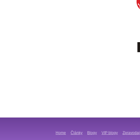
Home
Články
Blogy
VIP blogy
Zpravodaj