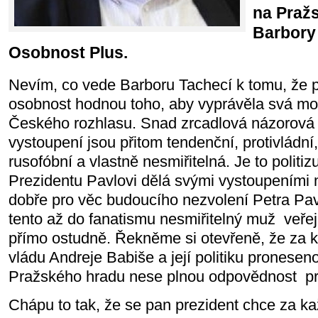
na Praž
Barbory
Osobnost Plus.
Nevím, co vede Barboru Tachecí k tomu, že 
osobnost hodnou toho, aby vyprávěla svá m
Českého rozhlasu. Snad zrcadlová názorová 
vystoupení jsou přitom tendenční, protivládní,
rusofóbní a vlastně nesmiřitelná. Je to politizu
Prezidentu Pavlovi dělá svými vystoupeními 
dobře pro věc budoucího nezvolení Petra Pav
tento až do fanatismu nesmiřitelný muž veřej
přímo ostudně. Řekněme si otevřeně, že za 
vládu Andreje Babiše a její politiku pronese
Pražského hradu nese plnou odpovědnost pre
Chápu to tak, že se pan prezident chce za k