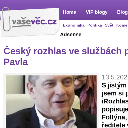
Home
VIP blogy
Blog
Ekonomika
Politika
Svět
Kome
Adsense
Český rozhlas ve službách 
Pavla
13.5.202
S jistý
jsem si 
iRozhlas
popisuj
Foltýna,
ředitele