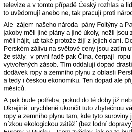
televize a v tomto případě Český rozhlas a lid
to uvědomují anebo ne, tak pracují proti nár
Ale
zájem našeho národa
pány Foltýny a Pa
jakoby měli jiné plány a jiné úkoly, nežli jsou 
měli hájit, už také protože žijí z jejich daní. 
Perském zálivu na světové ceny jsou zatím u
že státy,
v první řadě pak Čína, čerpají
ropu 
vytvořených zásob. Tím oddalují dopad dras
dodávek ropy a zemního plynu z oblasti Pers
a tedy i českou ekonomiku. Ten dopad ale při
měsíců.
A pak bude potřeba, pokud do té doby již neb
Ukrajině, urychleně ukončit tuto zbytečnou vá
ropy a zemního plynu tam, kde tyto suroviny 
nízkou ekologickou zátěží (bez lodní doprav
Evropy, v Rusku.
Jsem zvědav, jak na to bu