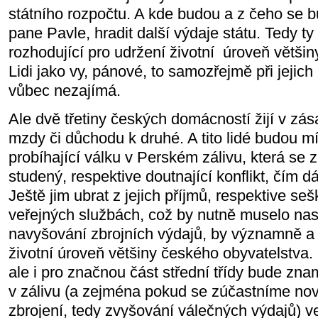
státního rozpočtu. A kde budou a z čeho se 
pane Pavle, hradit další výdaje státu. Tedy ty
rozhodující pro udržení životní
úroveň většin
Lidi jako vy, pánové, to samozřejmě při jejic
vůbec nezajímá.
Ale dvě třetiny českých domácností žijí v zá
mzdy či důchodu k druhé. A tito lidé budou mí
probíhající válku v Perském zálivu, která se 
studený, respektive doutnající konflikt, čím dá
Ještě jim ubrat z jejich příjmů, respektive seš
veřejných službách, což by nutně muselo nast
navyšování zbrojních výdajů, by významně a 
životní úroveň většiny českého obyvatelstva.
ale i pro značnou část střední třídy bude zna
v zálivu (a zejména pokud se zúčastníme no
zbrojení, tedy zvyšování válečných výdajů) v