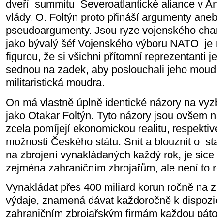
dveří
summitu
Severoatlantické aliance v A
vlády. O. Foltýn proto přináší argumenty ane
pseudoargumenty. Jsou ryze vojenského char
jako bývalý šéf Vojenského výboru NATO
je
figurou, že si všichni přítomní reprezentanti
sednou na zadek, aby poslouchali jeho moud
militaristická moudra.
On má vlastně úplně identické názory na vyz
jako Otakar Foltýn. Tyto názory jsou ovšem na
zcela pomíjejí ekonomickou realitu, respektiv
možnosti Českého státu. Snít a blouznit o
st
na zbrojení vynakládaných každý rok, je sice 
zejména zahraničním zbrojařům, ale není to re
Vynakládat přes 400 miliard korun ročně na zb
výdaje, znamená dávat každoročně k dispozi
zahraničním zbrojařským firmám každou páto