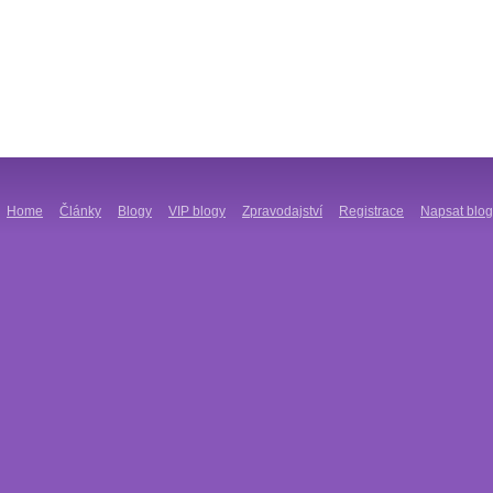
Home
Články
Blogy
VIP blogy
Zpravodajství
Registrace
Napsat blog