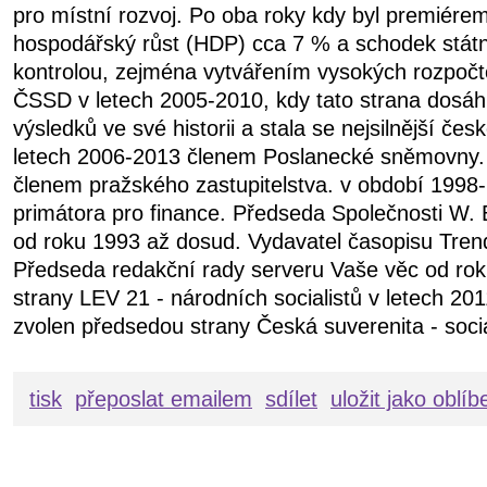
pro místní rozvoj. Po oba roky kdy byl premiére
hospodářský růst (HDP) cca 7 % a schodek státn
kontrolou, zejména vytvářením vysokých rozpočt
ČSSD v letech 2005-2010, kdy tato strana dosáhl
výsledků ve své historii a stala se nejsilnější čes
letech 2006-2013 členem Poslanecké sněmovny.
členem pražského zastupitelstva. v období 199
primátora pro finance. Předseda Společnosti W. 
od roku 1993 až dosud. Vydavatel časopisu Tren
Předseda redakční rady serveru Vaše věc od ro
strany LEV 21 - národních socialistů v letech 20
zvolen předsedou strany Česká suverenita - soci
tisk
přeposlat emailem
sdílet
uložit jako oblí