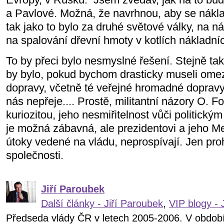
a Pavlové. Možná, že navrhnou, aby se nákla
tak jako to bylo za druhé světové války, na n
na spalování dřevní hmoty v kotlích nákladníc
To by přeci bylo nesmyslné řešení. Stejně t
by bylo, pokud bychom drasticky museli ome
dopravy, včetně té veřejné hromadné dopravy. 
nás nepřeje.... Prostě, militantní názory O. Fo
kuriozitou, jeho nesmiřitelnost vůči politick
je možná zábavná, ale prezidentovi a jeho M
útoky vedené na vládu, neprospívají. Jen pro
společnosti.
Jiří Paroubek
Další články - Jiří Paroubek
,
VIP blogy - 
Předseda vlády ČR v letech 2005-2006. V obdob