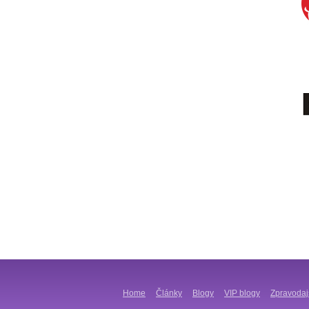
Home
Články
Blogy
VIP blogy
Zpravodaj