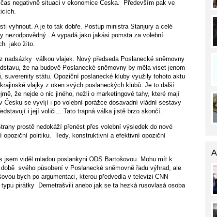
 na čas negativně situaci v ekonomice Česka. Především pak ve
icích.
i vyhnout. A je to tak dobře. Postup ministra Stanjury a celé
nsky nezodpovědný. A vypadá jako jakási pomsta za volební
ch jako žito.
t bez nadsázky válkou vlajek. Nový předseda Poslanecké sněmovny
ředstavu, že na budově Poslanecké sněmovny by měla viset jenom
, suverenity státu. Opoziční poslanecké kluby využily tohoto aktu
rajinské vlajky z oken svých poslaneckých klubů. Je to další
mě, že nejde o nic jiného, nežli o marketingové tahy, které mají
 v Česku se vyvíjí i po volební porážce dosavadní vládní sestavy
dstavují i její voliči... Tato trapná válka jistě brzo skončí.
strany prostě nedokáží přenést přes volební výsledek do nové
í opoziční politiku. Tedy, konstruktivní a efektivní opoziční
A
s jsem viděl mladou poslankyni ODS Bartošovou. Mohu mít k
 době svého působení v Poslanecké sněmovně řadu výhrad, ale
šovou bych po argumentaci, kterou předvedla v televizi CNN
a typu pirátky Demetrašvili anebo jak se ta hezká rusovlasá osoba