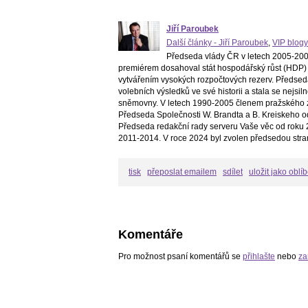
Jiří Paroubek
Další články - Jiří Paroubek
,
VIP blogy
Předseda vlády ČR v letech 2005-2006
premiérem dosahoval stát hospodářský růst (HDP) 
vytvářením vysokých rozpočtových rezerv. Předsed
volebních výsledků ve své historii a stala se nejs
sněmovny. V letech 1990-2005 členem pražského z
Předseda Společnosti W. Brandta a B. Kreiskeho o
Předseda redakční rady serveru Vaše věc od roku 2
2011-2014. V roce 2024 byl zvolen předsedou stra
tisk
přeposlat emailem
sdílet
uložit jako oblí
Komentáře
Pro možnost psaní komentářů se
přihlašte
nebo
za