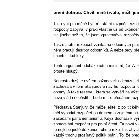
první dobrou. Chvíli mně trvalo, nežli j
Tak nyní pro méně bystré: státní rozpočet vzni
rozpočty zabývá v praxi vlastně už od ukonče
nic jiného než to, že jsem zpracovával rozpočt
Takže státní rozpočet vzniká na odborných prac
něm pracují desítky odborníků. A nelze tedy p
chcete-li kutilsky.
Tento argument odcházejících ministrů, že A. B
prostě hloupý.
Naprosto drzý je ovšem požadavek odcházejícíh
zachovala v tom Stanjurov;ě návrhu rozpočtu dv
obrany. A také rezervu, která se vytváří na výs
nová vláda nepřislíbí, bude mít s předáním roz
Představa Stanjury, že může ještě z politickéh
měl vypadat rozpočet po druhém a zejména po tř
zásadami parlamentarismu. Když dochází k vým
zpracování rozpočtu pro první čtení. Ta nová v
to nejlépe ještě do konce tohoto roku, tak ab
každý trochu prozíravý politik brání. To, že pře