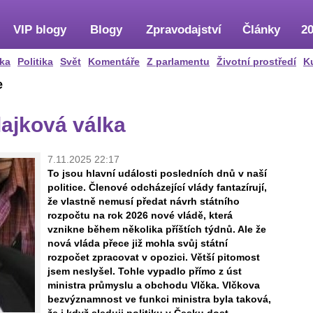
VIP blogy
Blogy
Zpravodajství
Články
20
ka
Politika
Svět
Komentáře
Z parlamentu
Životní prostředí
K
e
lajková válka
7.11.2025 22:17
To jsou hlavní události posledních dnů v naší
politice. Členové odcházející vlády fantazírují,
že vlastně nemusí předat návrh státního
rozpočtu na rok 2026 nové vládě, která
vznikne během několika příštích týdnů. Ale že
nová vláda přece již mohla svůj státní
rozpočet zpracovat v opozici. Větší pitomost
jsem neslyšel. Tohle vypadlo přímo z úst
ministra průmyslu a obchodu Vlčka. Vlčkova
bezvýznamnost ve funkci ministra byla taková,