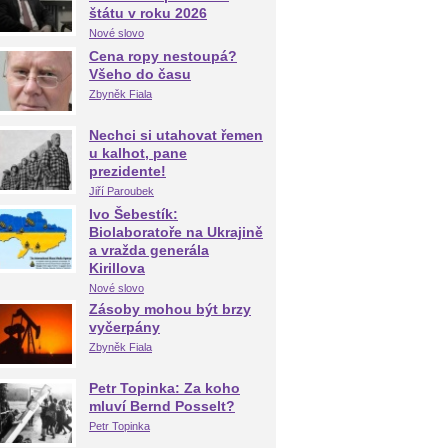
štátu v roku 2026
Nové slovo
Cena ropy nestoupá?
Všeho do času
Zbyněk Fiala
Nechci si utahovat řemen
u kalhot, pane
prezidente!
Jiří Paroubek
Ivo Šebestík:
Biolaboratoře na Ukrajině
a vražda generála
Kirillova
Nové slovo
Zásoby mohou být brzy
vyčerpány
Zbyněk Fiala
Petr Topinka: Za koho
mluví Bernd Posselt?
Petr Topinka