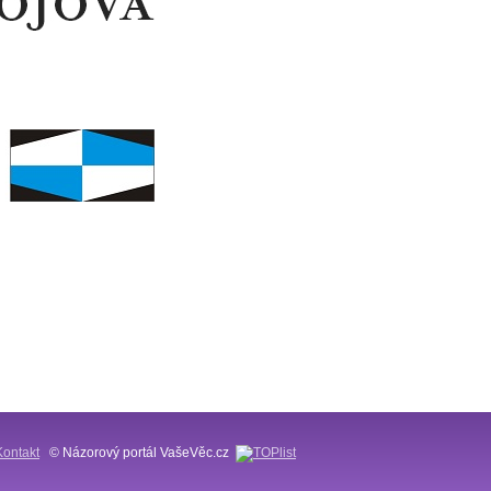
Kontakt
© Názorový portál VašeVěc.cz