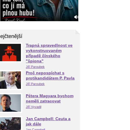
ejčtenější
Trapná spravedlnost ve
vykonstruovaném
případě čínského
"špiona"
Jiří Paroubek
Proč nepospíchat s
protikandidátem P. Pavla
Jiří Paroubek
Pétera Magyara bychom
neměli zatracovat
Jiří Vyvadil
Jan Campbell: Ceuta a
jak dále
Jan Campbell