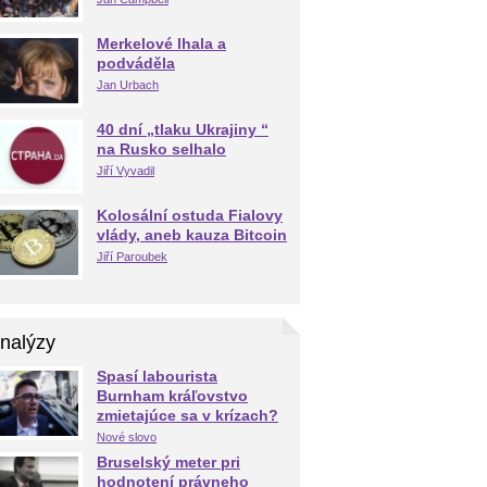
Merkelové lhala a
podváděla
Jan Urbach
40 dní „tlaku Ukrajiny “
na Rusko selhalo
Jiří Vyvadil
Kolosální ostuda Fialovy
vlády, aneb kauza Bitcoin
Jiří Paroubek
nalýzy
Spasí labourista
Burnham kráľovstvo
zmietajúce sa v krízach?
Nové slovo
Bruselský meter pri
hodnotení právneho