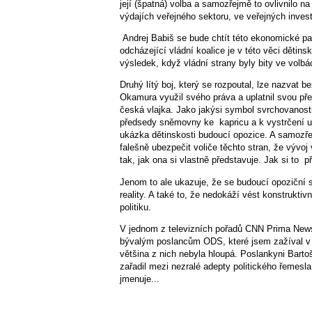
její (špatná) volba a samozřejmě to ovlivnilo
výdajích veřejného sektoru, ve veřejných invest
Andrej Babiš se bude chtít této ekonomické past
odcházející vládní koalice je v této věci děti
výsledek, když vládní strany byly bity ve volbá
Druhý lítý boj, který se rozpoutal, lze nazva
Okamura využil svého práva a uplatnil svou p
česká vlajka. Jako jakýsi symbol svrchovanosti
předsedy sněmovny ke kapricu a k vystrčení uk
ukázka dětinskosti budoucí opozice. A samozřej
falešně ubezpečit voliče těchto stran, že vývoj
tak, jak ona si vlastně představuje. Jak si to pře
Jenom to ale ukazuje, že se budoucí opoziční 
reality. A také to, že nedokáží vést konstruktivn
politiku.
V jednom z televizních pořadů CNN Prima New
bývalým poslancům ODS, které jsem zažíval v
většina z nich nebyla hloupá. Poslankyni Barto
zařadil mezi nezralé adepty politického řemesl
jmenuje...