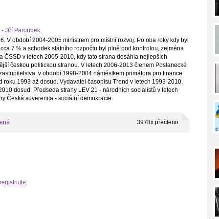
 - Jiří Paroubek
. V období 2004-2005 ministrem pro místní rozvoj. Po oba roky kdy byl
cca 7 % a schodek státního rozpočtu byl plně pod kontrolou, zejména
a ČSSD v letech 2005-2010, kdy tato strana dosáhla nejlepších
ilnější českou politickou stranou. V letech 2006-2013 členem Poslanecké
astupitelstva. v období 1998-2004 náměstkem primátora pro finance.
d roku 1993 až dosud. Vydavatel časopisu Trend v letech 1993-2010.
010 dosud. Předseda strany LEV 21 - národních socialistů v letech
ny Česká suverenita - sociální demokracie.
bené
3978x přečteno
registrujte
.