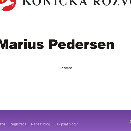
inzerce
ství
Registrace
Napsat blog
Jak psát blog?