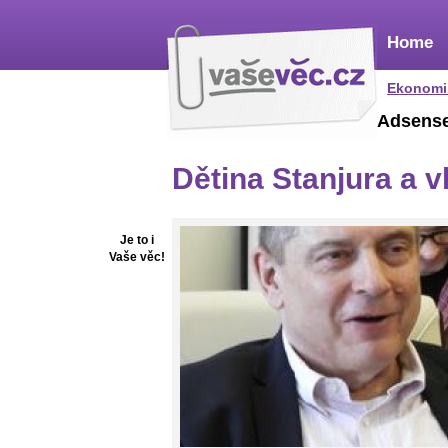
Home
Ekonomi
Adsens
Dětina Stanjura a v
Je to i
Vaše věc!