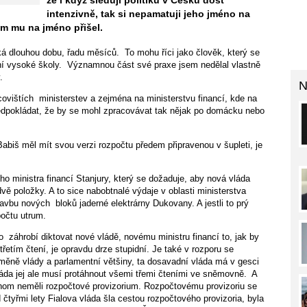
že i když sleduji politiku v Česku dost
intenzivně, tak si nepamatuji jeho jméno na
sem mu na jméno přišel.
ká dlouhou dobu, řadu měsíců. To mohu říci jako člověk, který se
ní vysoké školy. Významnou část své praxe jsem nedělal vlastně
y.
N
ovištích ministerstev a zejména na ministerstvu financí, kde na
ředpokládat, že by se mohl zpracovávat tak nějak po domácku nebo
abiš měl mít svou verzi rozpočtu předem připravenou v šupleti, je
o ministra financí Stanjury, který se dožaduje, aby nová vláda
ě položky. A to sice nabobtnalé výdaje v oblasti ministerstva
tavbu nových bloků jaderné elektrárny Dukovany. A jestli to prý
počtu utrum.
o záhrobí diktovat nové vládě, novému ministru financí to, jak by
etím čtení, je opravdu drze stupidní. Je také v rozporu se
ěně vlády a parlamentní většiny, ta dosavadní vláda má v gesci
láda jej ale musí protáhnout všemi třemi čteními ve sněmovně. A
ychom neměli rozpočtové provizorium. Rozpočtovému provizoriu se
d čtyřmi lety Fialova vláda šla cestou rozpočtového provizoria, byla