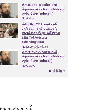
Americko-sionistická
agresia voči Iránu trvá už
vyše štvrť roka (II.)
Nové slovo
infoBRICS: Izrael čelí
„křesťanské otázce“,
která narušuje měkkou
sílu Tel Avivu a
Washingtonu
Redakce Vaše věc.cz
Americko-sionistická
agresia voči Iránu trvá už
vyše štvrť roka (I.)
Nové slovo
další články