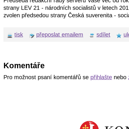
Předseda redakční rady serveru Vaše věc od ro
strany LEV 21 - národních socialistů v letech 20
zvolen předsedou strany Česká suverenita - soci
tisk
přeposlat emailem
sdílet
ul
Komentáře
Pro možnost psaní komentářů se
přihlašte
nebo