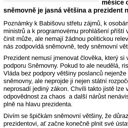
měsíce o
sněmovně je jasná většina a prezident 
Poznámky k Babišovu střetu zájmů, k osobá
ministrů a k programovému prohlášení příští v
činit může, ale nemají žádnou politickou rele
nás zodpovídá sněmovně, tedy sněmovní vět
Prezident nemusí jmenovat člověka, který si 
podporu Sněmovny. Pokud to ale neudělá, ri
Vláda bez podpory většiny poslanců nejenže
sněmovny, ale neprojde ji nejen státní rozpoč
neprosadí jediný zákon. Chvíli takto jistě lze 
odpovědnost za chaos a další nárůst nenávis
plně na hlavu prezidenta.
Divím se špičkám sněmovní většiny, že důraz
prezidentovi, ať začne konečně plnit své ústa