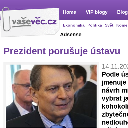
Home
VIP blogy
Blog
Ekonomika
Politika
Svět
Kome
Adsense
Prezident porušuje ústavu
14.11.20
Podle ús
jmenuje 
návrh mi
vybrat j
kohokoli
zbytečn
nedlouh