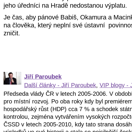
jeho úředníci na Hradě nedostanou výplatu.
Je čas, aby pánové Babiš, Okamura a Macinka
na člověka, který neplní své ústavní
povinnos
zničit.
Jiří Paroubek
Další články - Jiří Paroubek
,
VIP blogy - 
Předseda vlády ČR v letech 2005-2006. V obdob
pro místní rozvoj. Po oba roky kdy byl premiére
hospodářský růst (HDP) cca 7 % a schodek státn
kontrolou, zejména vytvářením vysokých rozpočt
ČSSD v letech 2005-2010, kdy tato strana dosáhl