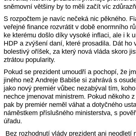
sněmovní většiny by to měli začít víc zdůrazň
S rozpočtem je navíc nečeká nic pěkného. Fi
veřejné finance rozvrátit v době enormního rů
ke kterému došlo díky vysoké inflaci, ale i k
HDP a zvýšení daní, které prosadila. Dát ho
bolestivý oříšek, za který nová vláda skoro jis
ztrátou popularity.
Pokud se prezident umoudří a pochopí, že j
jiného než Andreje Babiše si zahrává s osu
jako nový premiér vůbec nezabýval tím, koho 
nechce jmenovat ministrem. Pokud někoho z
pak by premiér neměl váhat a dotyčného usta
náměstkem příslušného ministerstva, s pověř
úřadu.
Bez rozhodnutí vlády prezident ani neodletí 