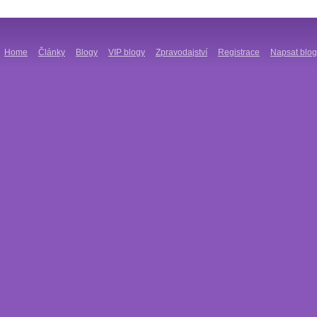
Home
Články
Blogy
VIP blogy
Zpravodajství
Registrace
Napsat blog