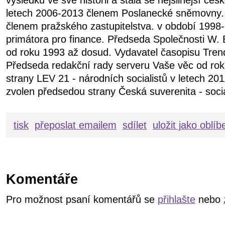
výsledků ve své historii a stala se nejsilnější čes
letech 2006-2013 členem Poslanecké sněmovny.
členem pražského zastupitelstva. v období 199
primátora pro finance. Předseda Společnosti W. 
od roku 1993 až dosud. Vydavatel časopisu Tren
Předseda redakční rady serveru Vaše věc od ro
strany LEV 21 - národních socialistů v letech 20
zvolen předsedou strany Česká suverenita - soci
tisk
přeposlat emailem
sdílet
uložit jako oblí
Komentáře
Pro možnost psaní komentářů se
přihlašte
nebo