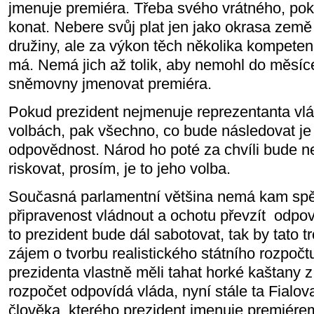
jmenuje premiéra. Třeba svého vrátného, pok
konat. Nebere svůj plat jen jako okrasa země
družiny, ale za výkon těch několika kompetenc
má. Nemá jich až tolik, aby nemohl do měsíc
sněmovny jmenovat premiéra.
Pokud prezident nejmenuje reprezentanta vlá
volbách, pak všechno, co bude následovat je 
odpovědnost. Národ ho poté za chvíli bude n
riskovat, prosím, je to jeho volba.
Současná parlamentní většina nemá kam spěc
připravenost vládnout a ochotu převzít
odpov
to prezident bude dál sabotovat, tak by tato tr
zájem o tvorbu realistického státního rozpočt
prezidenta vlastně měli tahat horké kaštany z
rozpočet odpovídá vláda, nyní stále ta Fialo
člověka, kterého prezident jmenuje premiérem