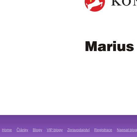
Home
Články
Blogy
VIP blogy
Zpravodajství
Registrace
Napsat blog