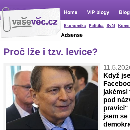
Home
VIP blogy
Blog
Ekonomika
Politika
Svět
Kome
Adsense
Proč lže i tzv. levice?
11.5.202
Když jse
Faceboo
jakémsi 
pod náz
pravici"
jsem se 
demokra