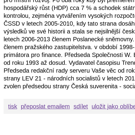
hospodářský růst (HDP) cca 7 % a schodek státn
kontrolou, zejména vytvářením vysokých rozpočt
ČSSD v letech 2005-2010, kdy tato strana dosáhl
výsledků ve své historii a stala se nejsilnější čes
letech 2006-2013 členem Poslanecké sněmovny.
členem pražského zastupitelstva. v období 199
primátora pro finance. Předseda Společnosti W. 
od roku 1993 až dosud. Vydavatel časopisu Tren
Předseda redakční rady serveru Vaše věc od ro
strany LEV 21 - národních socialistů v letech 20
zvolen předsedou strany Česká suverenita - soci
tisk
přeposlat emailem
sdílet
uložit jako oblí