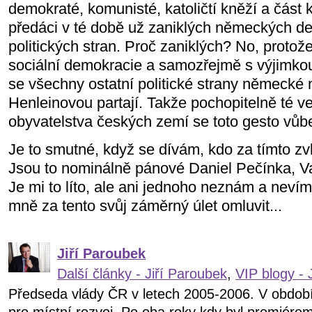
demokraté, komunisté, katoličtí kněží a část k
předáci v té době už zaniklých německých d
politických stran. Proč zaniklých? No, proto
sociální demokracie a samozřejmě s výjimko
se všechny ostatní politické strany německé 
Henleinovou partají. Takže pochopitelně té
obyvatelstva českých zemí se toto gesto vůb
Je to smutné, když se dívám, kdo za tímto zv
Jsou to nominálně pánové Daniel Pečínka, Va
Je mi to líto, ale ani jednoho neznám a nevím
mně za tento svůj záměrný úlet omluvit...
Jiří Paroubek
Další články - Jiří Paroubek
,
VIP blogy - 
Předseda vlády ČR v letech 2005-2006. V obdob
pro místní rozvoj. Po oba roky kdy byl premiére