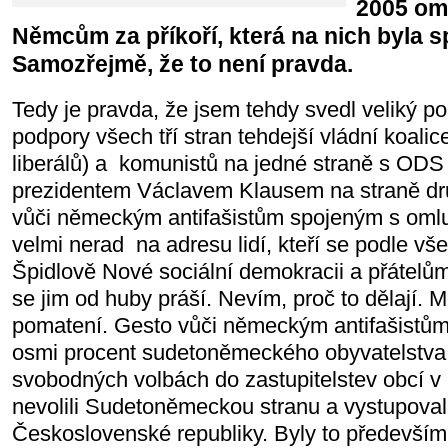
2005 om
Němcům za příkoří, která na nich byla 
Samozřejmě, že to není pravda.
Tedy je pravda, že jsem tehdy svedl veliký po
podpory všech tří stran tehdejší vládní koalic
liberálů) a komunistů na jedné straně s ODS
prezidentem Václavem Klausem na straně dru
vůči německým antifašistům spojeným s omlu
velmi nerad na adresu lidí, kteří se podle vš
Špidlově Nové sociální demokracii a přátelů
se jim od huby práší. Nevím, proč to dělají. 
pomatení. Gesto vůči německým antifašistů
osmi procent sudetoněmeckého obyvatelstva. 
svobodných volbách do zastupitelstev obcí v
nevolili Sudetoněmeckou stranu a vystupoval
Československé republiky. Byly to především