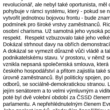
revolucionář, ale nebyl také oportunista, měl
pohybuje v rámci systému, který - pokud se
vytvořit jednotnou bojovou frontu - bude zna
podmínek pro široké vrstvy zaměstnanců. Ric
osobní charisma. Už samotná jeho vysoká p
respekt.
Respekt vzbuzovalo také jeho velké
Dokázal strhnout davy na obřích demonstracíc
A dokázal se vymezit důrazně vůči vládě a t
podnikatelskému stavu. V prostoru, v němž s
vznikla nepsaná společenská smlouva, která v
českého hospodářství a přitom zajistila také s
úrovně zaměstnanců. Byl politicky spojen, p
odborů, se sociálně-demokratickou stranou. L
jejím senátorem a to velmi výmluvným a vidi
poté byl dvě volební období za ČSSD člene
parlamentu. A nepřehlédnutelným členem Ev