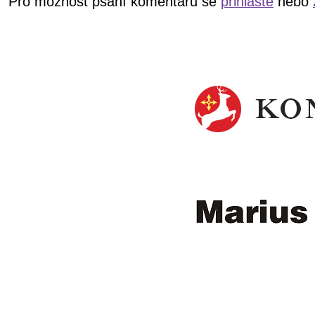
Pro možnost psaní komentářů se
přihlašte
nebo