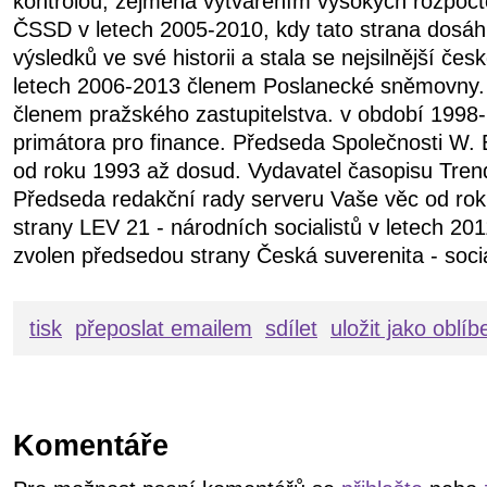
kontrolou, zejména vytvářením vysokých rozpočt
ČSSD v letech 2005-2010, kdy tato strana dosáhl
výsledků ve své historii a stala se nejsilnější čes
letech 2006-2013 členem Poslanecké sněmovny.
členem pražského zastupitelstva. v období 199
primátora pro finance. Předseda Společnosti W. 
od roku 1993 až dosud. Vydavatel časopisu Tren
Předseda redakční rady serveru Vaše věc od ro
strany LEV 21 - národních socialistů v letech 20
zvolen předsedou strany Česká suverenita - soci
tisk
přeposlat emailem
sdílet
uložit jako oblí
Komentáře