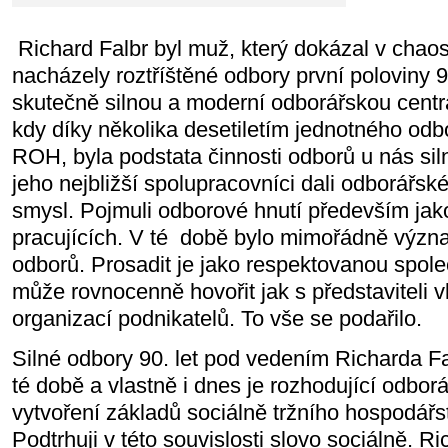
Richard Falbr byl muž, který dokázal v chao
nacházely roztříštěné odbory první poloviny 9
skutečně silnou a moderní odborářskou centrá
kdy díky několika desetiletím jednotného odbo
ROH, byla podstata činnosti odborů u nás si
jeho nejbližší spolupracovníci dali odborářs
smysl. Pojmuli odborové hnutí především jak
pracujících. V té době bylo mimořádně význ
odborů. Prosadit je jako respektovanou spole
může rovnocenně hovořit jak s představiteli vl
organizací podnikatelů. To vše se podařilo.
Silné odbory 90. let pod vedením Richarda Fal
té době a vlastně i dnes je rozhodující odbor
vytvoření základů sociálně tržního hospodářst
Podtrhuji v této souvislosti slovo sociálně. R