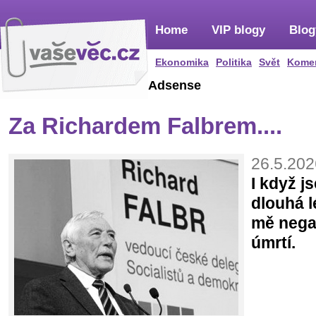
Home
VIP blogy
Blog
Ekonomika
Politika
Svět
Kome
Adsense
Za Richardem Falbrem....
26.5.202
I když j
dlouhá l
mě nega
úmrtí.