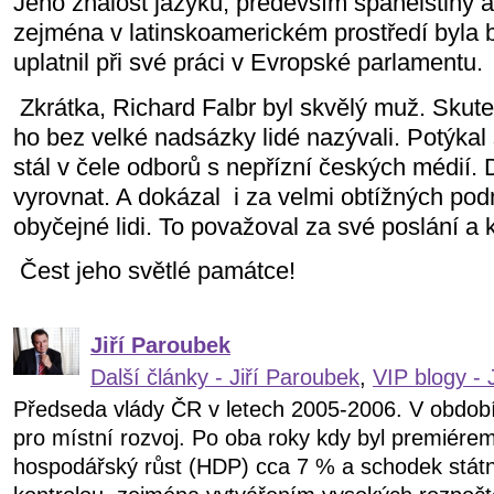
Jeho znalost jazyků, především španělštiny a
zejména v latinskoamerickém prostředí byla 
uplatnil při své práci v Evropské parlamentu.
Zkrátka, Richard Falbr byl skvělý muž. Skuteč
ho bez velké nadsázky lidé nazývali. Potýkal
stál v čele odborů s nepřízní českých médií. 
vyrovnat. A dokázal
i za velmi obtížných po
obyčejné lidi. To považoval za své poslání a 
Čest jeho světlé památce!
Jiří Paroubek
Další články - Jiří Paroubek
,
VIP blogy - 
Předseda vlády ČR v letech 2005-2006. V obdob
pro místní rozvoj. Po oba roky kdy byl premiére
hospodářský růst (HDP) cca 7 % a schodek státn