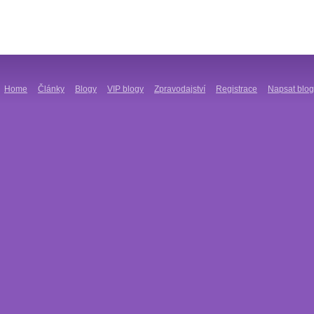
Home
Články
Blogy
VIP blogy
Zpravodajství
Registrace
Napsat blog