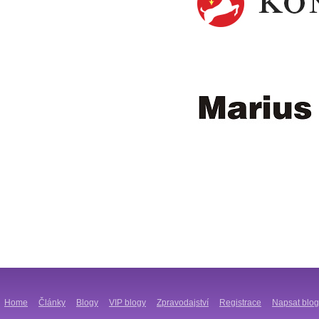
Home
Články
Blogy
VIP blogy
Zpravodajství
Registrace
Napsat blog