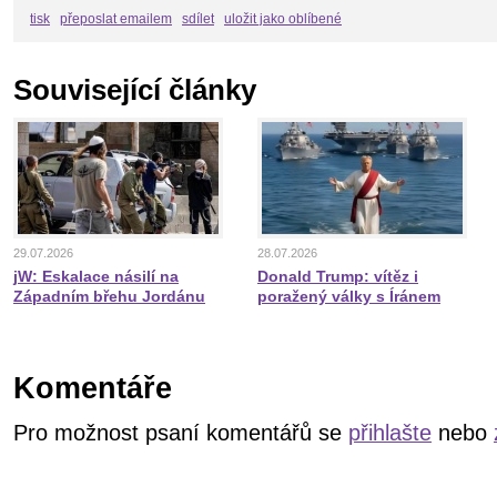
tisk
přeposlat emailem
sdílet
uložit jako oblíbené
Související články
29.07.2026
28.07.2026
jW: Eskalace násilí na
Donald Trump: vítěz i
Západním břehu Jordánu
poražený války s Íránem
Komentáře
Pro možnost psaní komentářů se
přihlašte
nebo