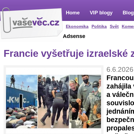
Home
VIP blogy
Blog
Ekonomika
Politika
Svět
Kome
Adsense
Francie vyšetřuje izraelské 
6.6.2026
Francou
zahájila
a válečn
souvislo
jednání
bezpečno
propales