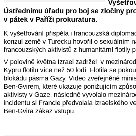
Vyšetřo
Ústřednímu úřadu pro boj se zločiny prot
v pátek v Paříži prokuratura.
K vyšetřování přispěla i francouzská diploma
konzul země v Turecku hovořil o sexuálním nás
francouzských aktivistů z humanitární flotily 
V polovině května Izrael zadržel
v mezinárod
Kypru flotilu více než 50 lodí. Flotila se pok
blokádu pásma Gazy. Video zveřejněné minis
Ben-Gvirem, které ukazuje ponižujícím způ
aktivisty v Gaze, následně vyvolalo mezinár
incidentu si Francie předvolala izraelského ve
Ben-Gvira zákaz vstupu.