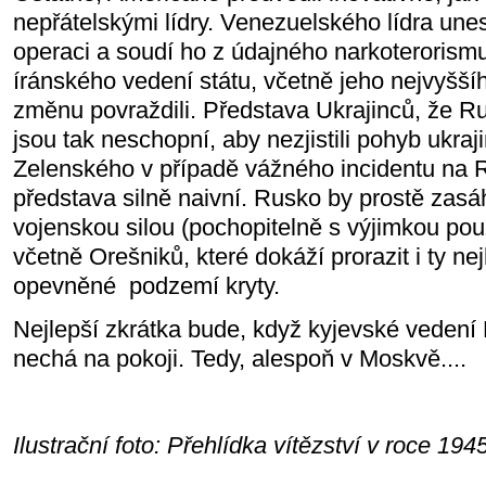
nepřátelskými lídry. Venezuelského lídra unesl
operaci a soudí ho z údajného narkoterorism
íránského vedení státu, včetně jeho nejvyššíh
změnu povraždili. Představa Ukrajinců, že Ru
jsou tak neschopní, aby nezjistili pohyb ukra
Zelenského v případě vážného incidentu na 
představa silně naivní. Rusko by prostě zasáh
vojenskou silou (pochopitelně s výjimkou použ
včetně Orešniků, které dokáží prorazit i ty ne
opevněné podzemí kryty.
Nejlepší zkrátka bude, když kyjevské vedení 
nechá na pokoji. Tedy, alespoň v Moskvě....
Ilustrační foto: Přehlídka vítězství v roce 19