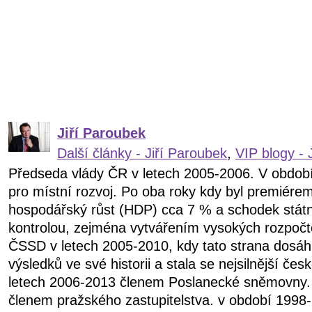
Jiří Paroubek
Další články - Jiří Paroubek
,
VIP blogy - 
Předseda vlády ČR v letech 2005-2006. V obdob
pro místní rozvoj. Po oba roky kdy byl premiére
hospodářský růst (HDP) cca 7 % a schodek státn
kontrolou, zejména vytvářením vysokých rozpočt
ČSSD v letech 2005-2010, kdy tato strana dosáhl
výsledků ve své historii a stala se nejsilnější čes
letech 2006-2013 členem Poslanecké sněmovny.
členem pražského zastupitelstva. v období 199