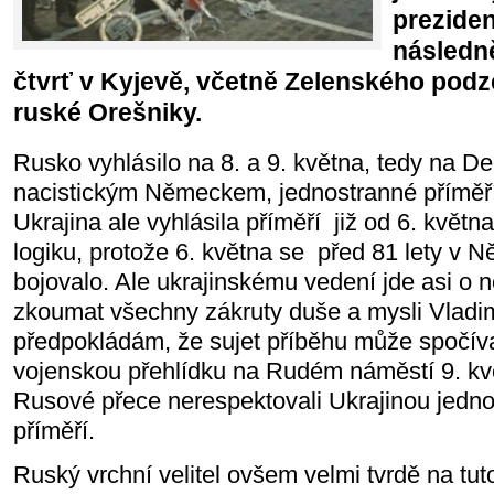
prezide
následně
čtvrť v Kyjevě, včetně Zelenského pod
ruské Orešniky.
Rusko vyhlásilo na 8. a 9. května, tedy na De
nacistickým Německem, jednostranné příměří 
Ukrajina ale vyhlásila příměří již od 6. květ
logiku, protože 6. května se před 81 lety v N
bojovalo. Ale ukrajinskému vedení jde asi o 
zkoumat všechny zákruty duše a mysli Vladi
předpokládám, že sujet příběhu může spočíva
vojenskou přehlídku na Rudém náměstí 9. kvě
Rusové přece nerespektovali Ukrajinou jedn
příměří.
Ruský vrchní velitel ovšem velmi tvrdě na tu