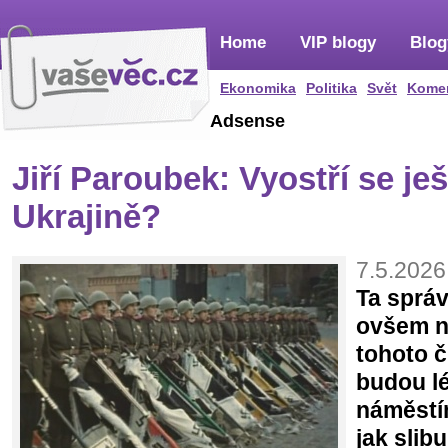
Home
VIP blogy
Blog
Ekonomika
Politika
Svět
Kome
Adsense
Jiří Paroubek: Vyostří se ješ
Ukrajině?
7.5.2026
Ta správ
ovšem n
tohoto č
budou l
náměstí
jak slib