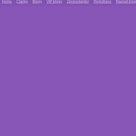
Home
Články
Blogy
VIP blogy
Zpravodajství
Registrace
Napsat blog