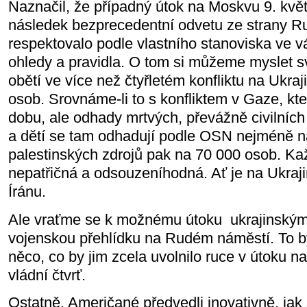
Naznačil, že případný útok na Moskvu 9. kvě
následek bezprecedentní odvetu ze strany R
respektovalo podle vlastního stanoviska ve vá
ohledy a pravidla. O tom si můžeme myslet své
obětí ve více než čtyřletém konfliktu na Ukra
osob. Srovnáme-li to s konfliktem v Gaze, kter
dobu, ale odhady mrtvých, převážně civilníc
a dětí se tam odhadují podle OSN nejméně na
palestinských zdrojů pak na 70 000 osob. Ka
nepatřičná a odsouzeníhodná. Ať je na Ukraji
Íránu.
Ale vraťme se k možnému útoku ukrajinským
vojenskou přehlídku na Rudém náměstí. To b
něco, co by jim zcela uvolnilo ruce v útoku 
vládní čtvrť.
Ostatně, Američané předvedli inovativně, jak