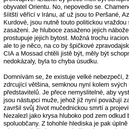
obyvatel Orientu. No, nepovedlo se. Chamen
šíitští věřící v Iránu, ať už jsou to Peršané,
Kurdové, jsou nutně touto politickou vraždo
zasaženi. Je hluboce zasaženo jejich nábožen
prostupuje jejich bytost. Možná trochu iracio
ale to je něco, na co by špičkové zpravodajsk
CIA a Mossad chtěli jistě být, měly být schopn
nedokázaly, byla to chyba úsudku.
Domnívám se, že existuje velké nebezpečí, že 
zdrcující většina, semknou nyní kolem svých
představitelů. Je přece nemyslitelné, aby vyst
jsou nástupci muže, jehož již nyní považují z
završil svůj život mučednickou smrtí a projev
Nezalezl jako krysa hluboko pod zem odkud b
spoluobčany. Z tohohle hlediska je pak úplně d