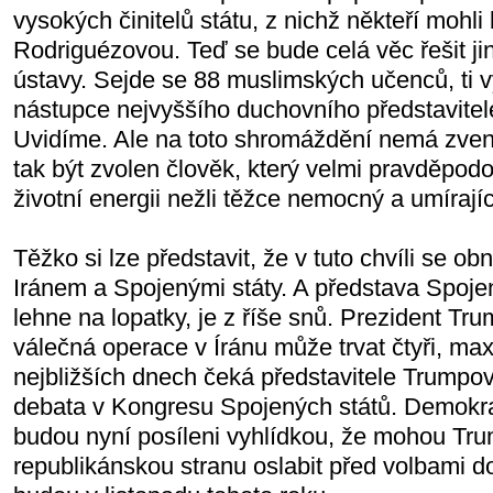
vysokých činitelů státu, z nichž někteří mohli
Rodriguézovou. Teď se bude celá věc řešit ji
ústavy. Sejde se 88 muslimských učenců, ti 
nástupce nejvyššího duchovního představitel
Uvidíme. Ale na toto shromáždění nemá zven
tak být zvolen člověk, který velmi pravděpod
životní energii nežli těžce nemocný a umíraj
Těžko si lze představit, že v tuto chvíli se o
Iránem a Spojenými státy. A představa Spojen
lehne na lopatky, je z říše snů. Prezident Tru
válečná operace v Íránu může trvat čtyři, ma
nejbližších dnech čeká představitele Trumpo
debata v Kongresu Spojených států. Demokra
budou nyní posíleni vyhlídkou, že mohou Tru
republikánskou stranu oslabit před volbami d