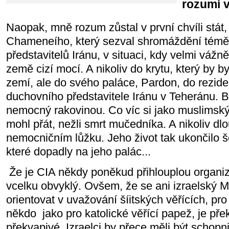
rozumí v
Naopak, mně rozum zůstal v první chvíli stát,
Chameneího, který sezval shromáždění témě
představitelů Iránu, v situaci, kdy velmi vážn
země cizí mocí. A nikoliv do krytu, který by b
zemí, ale do svého paláce, Pardon, do rezid
duchovního představitele Iránu v Teheránu. B
nemocný rakovinou. Co víc si jako muslimsk
mohl přát, nežli smrt mučedníka. A nikoliv dl
nemocničním lůžku. Jeho život tak ukončilo še
které dopadly na jeho palác...
Že je CIA někdy poněkud přihlouplou organiza
vcelku obvyklý. Ovšem, že se ani izraelský
orientovat v uvažování šíitských věřících, pro
někdo jako pro katolické věřící papež, je pře
překvapivé. Izraelci by přece měli být schopn