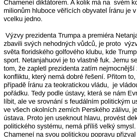
Chameneí diktátorem. A kolik má na svém kon
milionům hluboce věřících obyvatel Íránu je v 
vcelku jedno.
Výzvy prezidenta Trumpa a premiéra Netanja
zbavili svých nehodných vůdců, je proto výzv
světa floridského golfového klubu, kde Trump
sport. Netanjahuovi je to vlastně fuk. Jemu s
tom, že zapletl prezidenta zatím nejmocnějš
konfliktu, který nemá dobré řešení. Přitom t
případě Íránu za teokratickou vládu, je vlád
pořádku. Tedy podle ústavy, která se nám E
líbit, ale ve srovnání s feudálním politickým
ve všech okolních zemích Perského zálivu, je
ústava. Proto jen useknout hlavu, provést dek
politického systému, nemá příliš velký smysl
Chameneí na svou politickou popravu přizval 