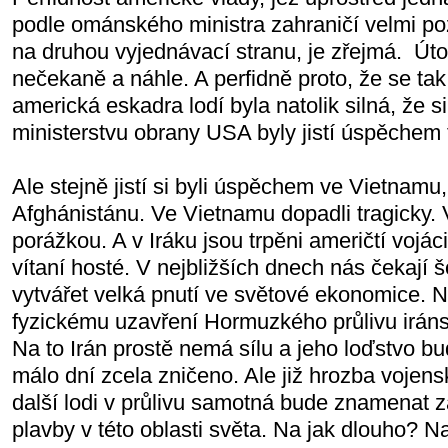
podle ománského ministra zahraničí velmi pozi
na druhou vyjednávací stranu, je zřejmá. Út
nečekaně a náhle. A perfidně proto, že se tak
americká eskadra lodí byla natolik silná, že s
ministerstvu obrany USA byly jistí úspěchem
Ale stejně jistí si byli úspěchem ve Vietnamu, 
Afghánistánu. Ve Vietnamu dopadli tragicky.
porážkou. A v Iráku jsou trpěni američtí vojá
vítaní hosté. V nejbližších dnech nás čekají 
vytvářet velká pnutí ve světové ekonomice. N
fyzickému uzavření Hormuzkého průlivu iráns
Na to Irán prostě nemá sílu a jeho loďstvo 
málo dní zcela zničeno. Ale již hrozba vojen
další lodi v průlivu samotná bude znamenat 
plavby v této oblasti světa. Na jak dlouho? N