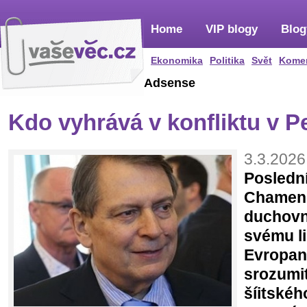
Home
VIP blogy
Blog
Ekonomika
Politika
Svět
Kome
Adsense
Kdo vyhrává v konfliktu v P
3.3.2026
Poslední
Chamene
duchovn
svému l
Evropa
srozumi
šíitské