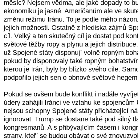
měsíc? Nejsem vědma, ale jaké dopady to bu
ekonomiku je jasné. Američanům ale ve skut
změnu režimu Iránu. To je podle mého názoru 
jejich možnosti. Ostatně z hlediska zájmů Spo
cíl. Velký a ten skutečný cíl je dostat pod kon
světové těžby ropy a plynu a jejich distribuc
už Spojené státy disponují volně ropným boh
pokud by disponovaly také ropným bohatstvím
kterou je Irán, byly by blízko svého cile. Sam
podpořilo jejich sen o obnově světové hege
Pokud se ovšem bude konflikt i nadále vyvíje
údery zahájili Iránci ve vztahu ke spojencům
nejsou schopny Spojené státy přicházející ná
ignorovat. Trump se dostane také pod silný 
kongresmanů. A s přibývajícím časem i kong
strany, kteří se budou obávat o své znovuzvol