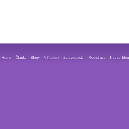
Home
Články
Blogy
VIP blogy
Zpravodajství
Registrace
Napsat blog