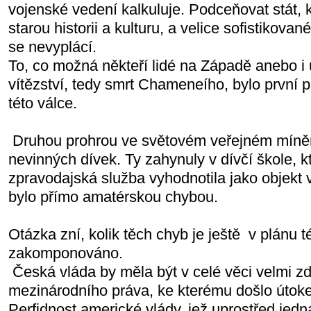
vojenské vedení kalkuluje. Podceňovat stát, kt
starou historii a kulturu, a velice sofistikovan
se nevyplácí.
To, co možná někteří lidé na Západě anebo i 
vítězství, tedy smrt Chameneího, bylo první 
této válce.
Druhou prohrou ve světovém veřejném míněn
nevinných dívek. Ty zahynuly v dívčí škole, 
zpravodajská služba vyhodnotila jako objekt 
bylo přímo amatérskou chybou.
Otázka zní, kolik těch chyb je ještě v plánu 
zakomponováno.
Česká vláda by měla být v celé věci velmi zd
mezinárodního práva, ke kterému došlo útokem
Perfidnost americké vlády, jež uprostřed jedn