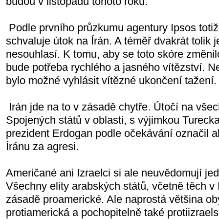
budou v listopadu tohoto roku.
Podle prvního průzkumu agentury Ipsos toti
schvaluje útok na Írán. A téměř dvakrát tolik j
nesouhlasí. K tomu, aby se toto skóre změni
bude potřeba rychlého a jasného vítězství. N
bylo možné vyhlásit vítězné ukončení tažení.
Irán jde na to v zásadě chytře. Útočí na vše
Spojených států v oblasti, s výjimkou Turecka
prezident Erdogan podle očekávání označil ak
Íránu za agresi.
Američané ani Izraelci si ale neuvědomují je
Všechny elity arabských států, včetně těch v
zásadě proamerické. Ale naprostá většina oby
protiamerická a pochopitelně také protiizraels