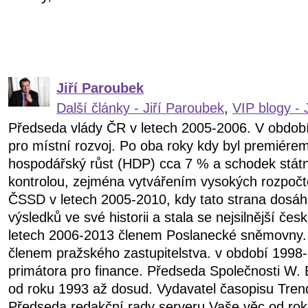
Jiří Paroubek
Další články - Jiří Paroubek
,
VIP blogy - 
Předseda vlády ČR v letech 2005-2006. V obdob
pro místní rozvoj. Po oba roky kdy byl premiére
hospodářský růst (HDP) cca 7 % a schodek státn
kontrolou, zejména vytvářením vysokých rozpočt
ČSSD v letech 2005-2010, kdy tato strana dosáhl
výsledků ve své historii a stala se nejsilnější čes
letech 2006-2013 členem Poslanecké sněmovny.
členem pražského zastupitelstva. v období 199
primátora pro finance. Předseda Společnosti W. 
od roku 1993 až dosud. Vydavatel časopisu Tren
Předseda redakční rady serveru Vaše věc od ro