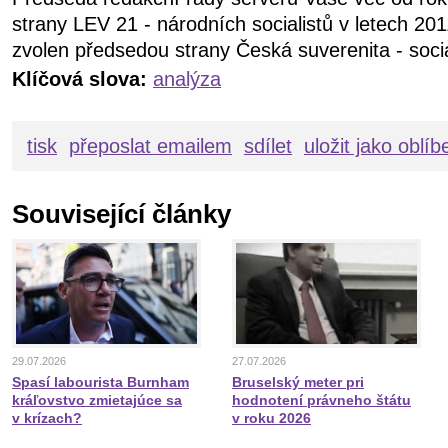
strany LEV 21 - národních socialistů v letech 20
zvolen předsedou strany Česká suverenita - soci
Klíčová slova:
analýza
tisk
přeposlat emailem
sdílet
uložit jako oblí
Související články
29.07.2026
27.07.2026
Spasí labourista Burnham
Bruselský meter pri
kráľovstvo zmietajúce sa
hodnotení právneho štátu
v krízach?
v roku 2026