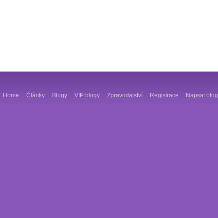
Home
Články
Blogy
VIP blogy
Zpravodajství
Registrace
Napsat blog