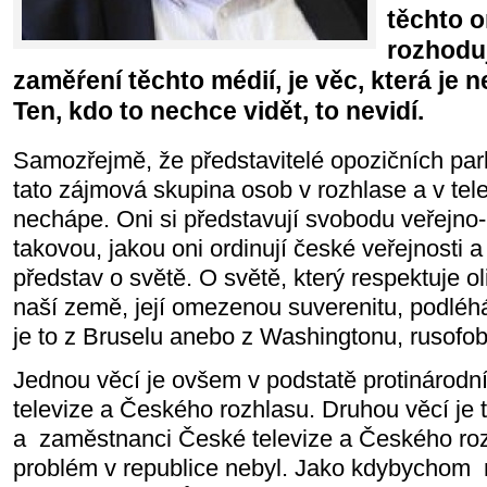
těchto o
rozhodu
zaměŕení těchto médií, je věc, která je 
Ten, kdo to nechce vidět, to nevidí.
Samozřejmě, že představitelé opozičních par
tato zájmová skupina osob v rozhlase a v tele
nechápe. Oni si představují svobodu veřejno
takovou, jakou oni ordinují české veřejnosti a 
představ o světě. O světě, který respektuje o
naší země, její omezenou suverenitu, podléhá
je to z Bruselu anebo z Washingtonu, rusofobii
Jednou věcí je ovšem v podstatě protinárodn
televize a Českého rozhlasu. Druhou věcí je ty
a
zaměstnanci České televize a Českého roz
problém v republice nebyl. Jako kdybychom