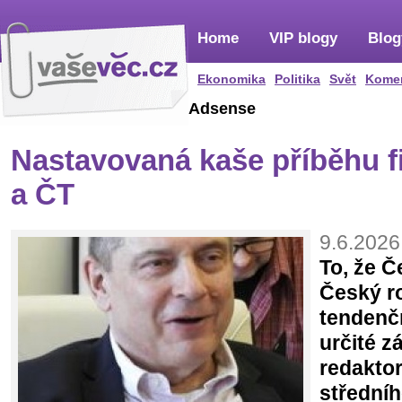
Home
VIP blogy
Blog
Ekonomika
Politika
Svět
Kome
Adsense
Nastavovaná kaše příběhu 
a ČT
9.6.2026
To, že Č
Český r
tendenčn
určité z
redaktor
střední