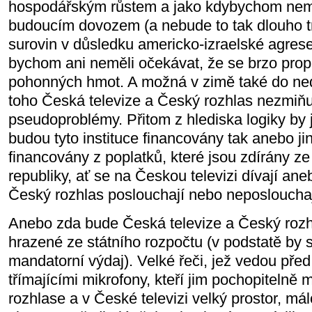
hospodářským růstem a jako kdybychom nem
budoucím dovozem (a nebude to tak dlouho tr
surovin v důsledku americko-izraelské agrese 
bychom ani neměli očekávat, že se brzo pr
pohonných hmot. A možná v zimě také do ned
toho Česká televize a Český rozhlas nezmiňu
pseudoproblémy. Přitom z hlediska logiky by j
budou tyto instituce financovány tak anebo ji
financovány z poplatků, které jsou zdírány 
republiky, ať se na Českou televizi dívají ane
Český rozhlas poslouchají nebo neposlouchaj
Anebo zda bude Česká televize a Český rozh
hrazené ze státního rozpočtu (v podstatě by s
mandatorní výdaj). Velké řeči, jež vedou pře
třímajícími mikrofony, kteří jim pochopitelně
rozhlase a v České televizi velký prostor, mál