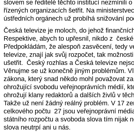
slovem se ředitelé těchto institucí nezmínili 
řízených organizacích šetřit. Na ministerstvec
ústředních orgánech už probíhá snižování po
Česká televize je moloch, do jehož finančních
Respektive, abych to upřesnil, nikdo z
české 
Předpokládám, že alespoň zasvěcení, tedy v
televize, znají jak svůj rozpočet, tak možnos
ušetřit.
Český rozhlas a Česká televize nejs
Věnujme se už konečně jiným problémům. Vl
zákona, který snad někdo mohl považovat za 
ohrožující svobodu veřejnoprávních médií, k
ohrožují klany redaktorů a dalších živlů v těcht
Takže už není žádný reálný problém. V 17 z
celkového počtu
27 jsou veřejnoprávní médi
státního rozpočtu a svoboda slova tím nijak 
slova neutrpí ani u nás.