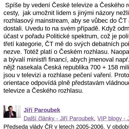
Spíše by vedení České televize a Českého r
cesty,
jak umožnit lidem s jinými názory nežli 
rozhlasový mainstream, aby se vůbec do ČT
dostali. Uvedu to na svém případě. Když odm
účast v pořadu Politické spektrum, což je poli
třetí kategorie, ČT mě do svých debatních po
nezve. Totéž platí o Českém rozhlasu. Naopak
a bývalí ministři financí, abych jmenoval napŕ
nějž nasekala Česká republika 700 + 158 mili
jsou v televizi a rozhlase pečení vaření. Prot
orientace odpovídá plně představám vládnou
televize a Českého rozhlasu.
Jiří Paroubek
Další články - Jiří Paroubek
,
VIP blogy - 
Předseda vlády ČR v letech 2005-2006. V obdob