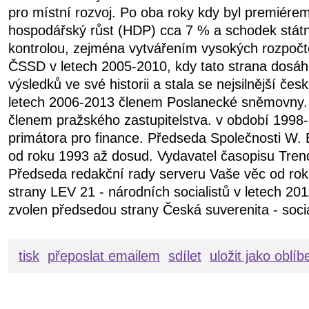
pro místní rozvoj. Po oba roky kdy byl premiére
hospodářský růst (HDP) cca 7 % a schodek státn
kontrolou, zejména vytvářením vysokých rozpočt
ČSSD v letech 2005-2010, kdy tato strana dosáhl
výsledků ve své historii a stala se nejsilnější čes
letech 2006-2013 členem Poslanecké sněmovny.
členem pražského zastupitelstva. v období 199
primátora pro finance. Předseda Společnosti W. 
od roku 1993 až dosud. Vydavatel časopisu Tren
Předseda redakční rady serveru Vaše věc od ro
strany LEV 21 - národních socialistů v letech 20
zvolen předsedou strany Česká suverenita - soci
tisk
přeposlat emailem
sdílet
uložit jako oblí