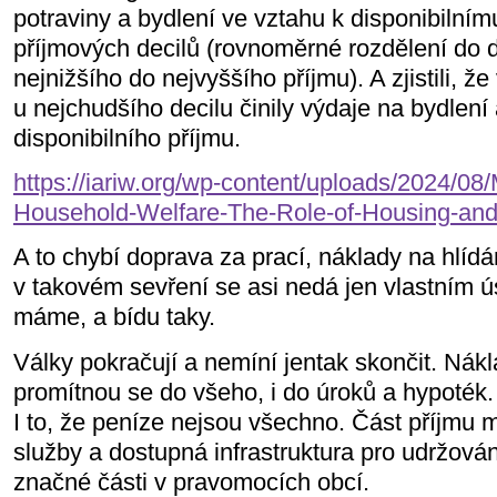
potraviny a bydlení ve vztahu k disponibilním
příjmových decilů (rovnoměrné rozdělení do d
nejnižšího do nejvyššího příjmu). A zjistili, ž
u nejchudšího decilu činily výdaje na bydlení
disponibilního příjmu.
https://iariw.org/wp-content/uploads/2024/0
Household-Welfare-The-Role-of-Housing-and
A to chybí doprava za prací, náklady na hlídán
v takovém sevření se asi nedá jen vlastním ú
máme, a bídu taky.
Války pokračují a nemíní jentak skončit. Nákl
promítnou se do všeho, i do úroků a hypoték.
I to, že peníze nejsou všechno. Část příjmu 
služby a dostupná infrastruktura pro udržování
značné části v pravomocích obcí.