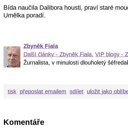
Bída naučila Dalibora housti, praví staré mou
Umělka poradí.
Zbyněk Fiala
Další články - Zbyněk Fiala
,
VIP blogy - 
Žurnalista, v minulosti dlouholetý šéfre
tisk
přeposlat emailem
sdílet
uložit jako oblí
Komentáře