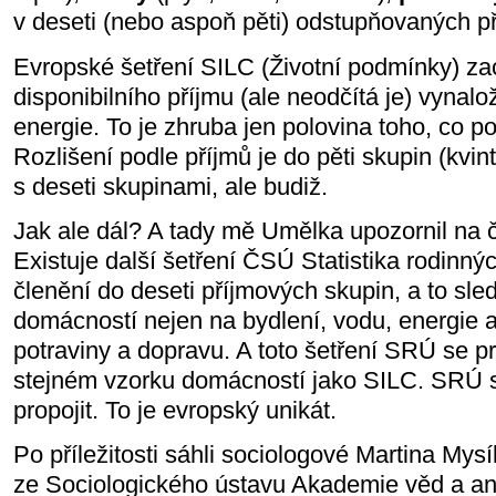
v deseti (nebo aspoň pěti) odstupňovaných p
Evropské šetření SILC (Životní podmínky) za
disponibilního příjmu (ale neodčítá je) vynal
energie. To je zhruba jen polovina toho, co p
Rozlišení podle příjmů je do pěti skupin (kvinti
s deseti skupinami, ale budiž.
Jak ale dál? A tady mě Umělka upozornil na 
Existuje další šetření ČSÚ Statistika rodinný
členění do deseti příjmových skupin, a to sle
domácností nejen na bydlení, vodu, energie a 
potraviny a dopravu. A toto šetření SRÚ se p
stejném vzorku domácností jako SILC. SRÚ 
propojit. To je evropský unikát.
Po příležitosti sáhli sociologové Martina My
ze Sociologického ústavu Akademie věd a an