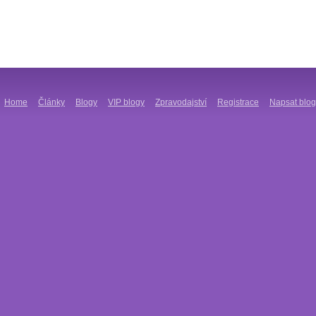
Home
Články
Blogy
VIP blogy
Zpravodajství
Registrace
Napsat blog