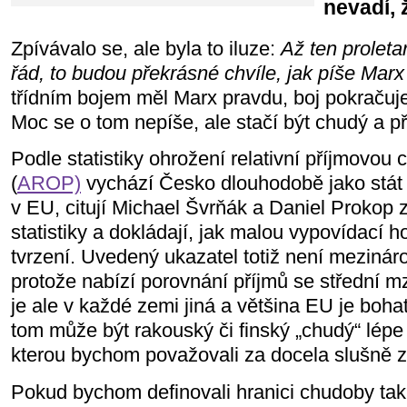
nevadí, 
Zpívávalo se, ale byla to iluze:
Až ten proletar
řád, to budou překrásné chvíle, jak píše Marx
třídním bojem měl Marx pravdu, boj pokračuje, 
Moc se o tom nepíše, ale stačí být chudý a př
Podle statistiky ohrožení relativní příjmovou
(
AROP)
vychází Česko dlouhodobě jako stát
v EU, citují Michael Švrňák a Daniel Prokop 
statistiky a dokládají, jak malou vypovídací 
tvrzení. Uvedený ukazatel totiž není mezinár
protože nabízí porovnání příjmů se střední m
je ale v každé zemi jiná a většina EU je boha
tom může být rakouský či finský „chudý“ lép
kterou bychom považovali za docela slušně z
Pokud bychom definovali hranici chudoby tak