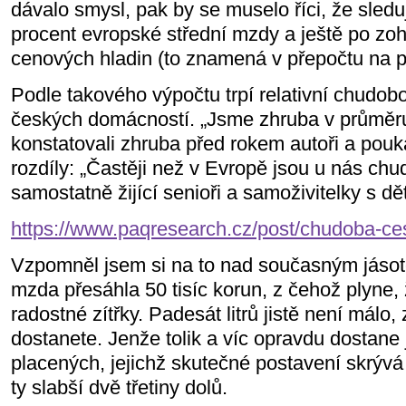
dávalo smysl, pak by se muselo říci, že sled
procent evropské střední mzdy a ještě po zo
cenových hladin (to znamená v přepočtu na par
Podle takového výpočtu trpí relativní chudob
českých domácností. „Jsme zhruba v průměru 
konstatovali zhruba před rokem autoři a pouk
rozdíly: „Častěji než v Evropě jsou u nás chu
samostatně žijící senioři a samoživitelky s dě
https://www.paqresearch.cz/post/chudoba-ce
Vzpomněl jsem si na to nad současným jáso
mzda přesáhla 50 tisíc korun, z čehož plyne, 
radostné zítřky. Padesát litrů jistě není málo, 
dostanete. Jenže tolik a víc opravdu dostane j
placených, jejichž skutečné postavení skrývá 
ty slabší dvě třetiny dolů.