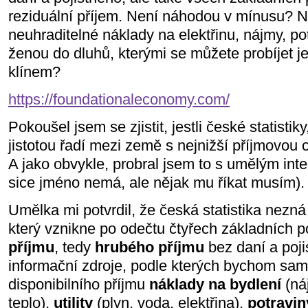
reziduální příjem. Není náhodou v mínusu? Ne
neuhraditelné náklady na elektřinu, nájmy, p
ženou do dluhů, kterými se můžete probíjet j
klínem?
https://foundationaleconomy.com/
Pokoušel jsem se zjistit, jestli české statistik
jistotou řadí mezi země s nejnižší příjmovou 
A jako obvykle, probral jsem to s umělým in
sice jméno nemá, ale nějak mu říkat musím).
Umělka mi potvrdil, že česká statistika nezn
který vznikne po odečtu čtyřech základních 
příjmu
, tedy
hrubého příjmu
bez daní a poj
informační zdroje, podle kterých bychom sa
disponibilního příjmu
náklady na bydlení
(ná
teplo),
utility
(plyn, voda, elektřina),
potravin