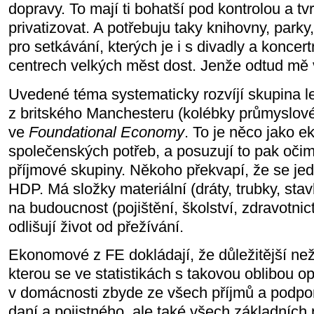
dopravy. To mají ti bohatší pod kontrolou a tv
privatizovat. A potřebuju taky knihovny, parky, 
pro setkávání, kterých je i s divadly a koncer
centrech velkých měst dost. Jenže odtud mě 
Uvedené téma systematicky rozvíjí skupina 
z britského Manchesteru (kolébky průmyslov
ve
Foundational Economy
. To je něco jako 
společenských potřeb, a posuzují to pak oči
příjmové skupiny. Někoho překvapí, že se jed
HDP. Má složky materiální (dráty, trubky, sta
na budoucnost (pojištění, školství, zdravotnic
odlišují život od přežívání.
Ekonomové z FE dokládají, že důležitější ne
kterou se ve statistikách s takovou oblibou op
v domácnosti zbyde ze všech příjmů a podpo
daní a pojistného, ale také všech základních 