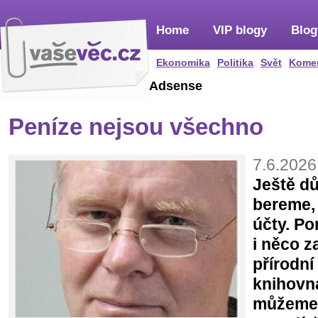
Home
VIP blogy
Blog
Ekonomika
Politika
Svět
Kome
Adsense
Peníze nejsou všechno
7.6.2026
Ještě důl
bereme, 
účty. Po
i něco z
přírodní
knihovna
můžeme s