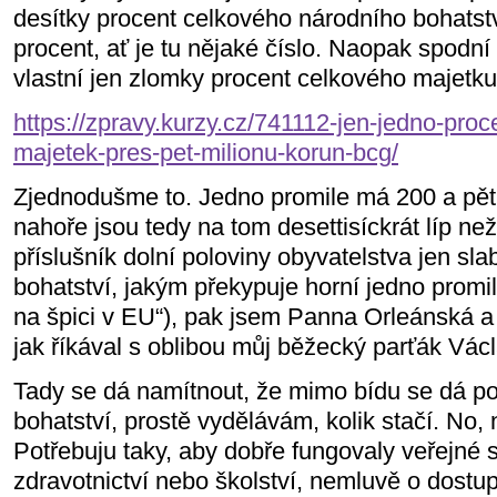
desítky procent celkového národního bohats
procent, ať je tu nějaké číslo. Naopak spodn
vlastní jen zlomky procent celkového majetku
https://zpravy.kurzy.cz/741112-jen-jedno-pro
majetek-pres-pet-milionu-korun-bcg/
Zjednodušme to. Jedno promile má 200 a pět 
nahoře jsou tedy na tom desettisíckrát líp než
příslušník dolní poloviny obyvatelstva jen sla
bohatství, jakým překypuje horní jedno promil
na špici v EU“), pak jsem Panna Orleánská a 
jak říkával s oblibou můj běžecký parťák Václ
Tady se dá namítnout, že mimo bídu se dá po
bohatství, prostě vydělávám, kolik stačí. No, 
Potřebuju taky, aby dobře fungovaly veřejné s
zdravotnictví nebo školství, nemluvě o dostupn