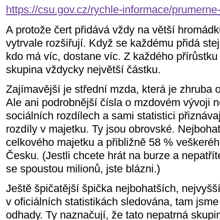
https://csu.gov.cz/rychle-informace/prumerne-
A protože čert přidává vždy na větší hromádk
vytrvale rozšiřují. Když se každému přidá ste
kdo má víc, dostane víc. Z každého přírůstk
skupina vždycky největší částku.
Zajímavější je střední mzda, která je zhruba
Ale ani podrobnější čísla o mzdovém vývoji n
sociálních rozdílech a sami statistici přiznáva
rozdíly v majetku. Ty jsou obrovské. Nejboha
celkového majetku a přibližně 58 % veškeréh
Česku. (Jestli chcete hrát na burze a nepatří
se spoustou milionů, jste blázni.)
Ještě špičatější špička nejbohatších, nejvyšší
v oficiálních statistikách sledována, tam jsm
odhady.
Ty naznačují, že tato nepatrná skupin