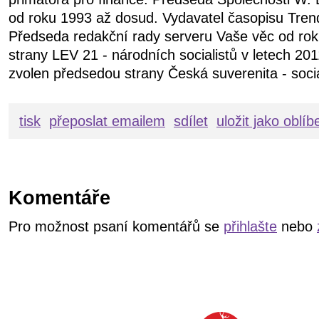
od roku 1993 až dosud. Vydavatel časopisu Tren
Předseda redakční rady serveru Vaše věc od ro
strany LEV 21 - národních socialistů v letech 20
zvolen předsedou strany Česká suverenita - soci
tisk
přeposlat emailem
sdílet
uložit jako oblí
Komentáře
Pro možnost psaní komentářů se
přihlašte
nebo