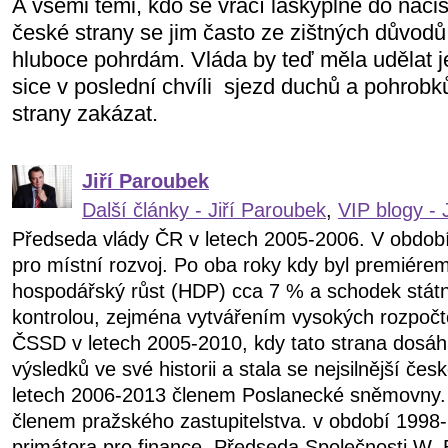
A všemi těmi, kdo se vrací láskyplně do nacis
české strany se jim často ze zištných důvodů
hluboce pohrdám. Vláda by teď měla udělat 
sice v poslední chvíli
sjezd duchů a pohrobk
strany zakázat.
Jiří Paroubek
Další články - Jiří Paroubek
,
VIP blogy - 
Předseda vlády ČR v letech 2005-2006. V obdob
pro místní rozvoj. Po oba roky kdy byl premiére
hospodářský růst (HDP) cca 7 % a schodek státn
kontrolou, zejména vytvářením vysokých rozpočt
ČSSD v letech 2005-2010, kdy tato strana dosáhl
výsledků ve své historii a stala se nejsilnější čes
letech 2006-2013 členem Poslanecké sněmovny.
členem pražského zastupitelstva. v období 199
primátora pro finance. Předseda Společnosti W. 