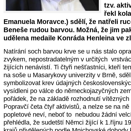
tzv. akt
řekl kol
Emanuela Moravce.) sdělí, že natřeli ru
Beneše rudou barvou. Možná, že jim pa
udělena medaile Konráda Henleina ve zla
Natírání soch barvou krve se u nás stalo opr
zvykem, nepostradatelným v určitých vrstvác
žijících nenávistí. Ti čtyři nešťastníci, kteří t
na soše u Masarykovy univerzity v Brně, sděl
symbolizovat krev údajných československých
vysídleni po válce do německojazyčných ze
pořádek, že na základě rozhodnutí vítězných
Popravčí četa čtyř aktivistů, a nelze se na ně z
popletové neví, neboť to nebudou žádní velcí 
přehlédla, že sudetští Němci žijící k 1.říjnu
krajů přivtělených podle Mnichovské dohody k h