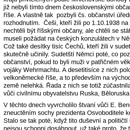
již nebyli tímto dnem československými občan
říše. A vlastně tak pozbyli čs. občanství úře
rozhodnutím. Češi, kteří žili po 1.10.1938 n
nechtěli být říšskými občany, ale chtěli se st
museli požádat na českých konzulátech v Ně
Což také desítky tisíc Čechů, kteří žili v sud
skutečně učinily. Sudetští Němci poté, co po
občanství, pokud to byli muži v patřičném vě
vojáky Wehrmachtu. A desetitisíce z nich pol
velkoněmecké říše, a to především na východn
země nelehká. Řada z nich se totiž zúčastnila
vůči civilnímu obyvatelstvu Ruska, Běloruska 
V těchto dnech vyvrcholilo štvaní vůči E. Be
zneuctěním sochy prezidenta Osvoboditele k
Stalo se tak poté, když tito duševní a političtí
nejsou schopni dosáhnout, už také proto, že 