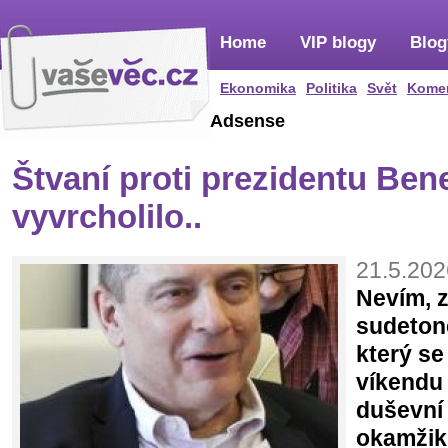
Home
VIP blogy
Blog
Ekonomika
Politika
Svět
Kome
Adsense
Štvaní proti prezidentu Ben
vyvrcholilo..
21.5.202
Nevím, z
sudeton
který se
víkendu
duševní 
okamžiku