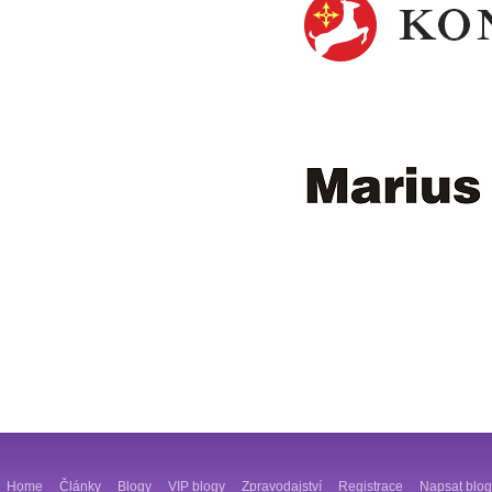
Home
Články
Blogy
VIP blogy
Zpravodajství
Registrace
Napsat blog