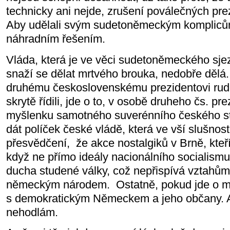
technicky ani nejde, zrušení poválečných pre
Aby udělali svým sudetoněmeckým komplicům 
náhradním řešením.
Vláda, která je ve věci sudetoněmeckého sje
snaží se dělat mrtvého brouka, nedobře dělá.
druhému československému prezidentovi rudo
skrytě řídili, jde o to, v osobě druheho čs. pr
myšlenku samotného suverénního českého stát
dát políček české vládě, která ve vší slušnosti
přesvědčení,
že akce nostalgiků v Brně, kteř
když ne přímo ideály nacionálního socialismu
ducha studené války, což nepřispívá vztahů
německým národem.
Ostatně, pokud jde o 
s demokratickým Německem a jeho občany. A 
nehodlám.