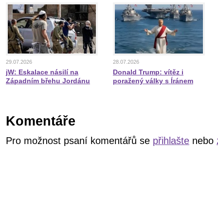
29.07.2026
28.07.2026
jW: Eskalace násilí na
Donald Trump: vítěz i
Západním břehu Jordánu
poražený války s Íránem
Komentáře
Pro možnost psaní komentářů se
přihlašte
nebo