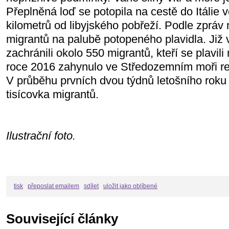
Přeplněná loď se potopila na cestě do Itálie v
kilometrů od libyjského pobřeží. Podle zpráv
migrantů na palubě potopeného plavidla. Již v
zachránili okolo 550 migrantů, kteří se plavil
roce 2016 zahynulo ve Středozemním moři reko
V průběhu prvních dvou týdnů letošního roku př
tisícovka migrantů.
Ilustrační foto.
tisk
přeposlat emailem
sdílet
uložit jako oblíbené
Související články