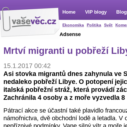
Home
VIP blogy
Blog
Ekonomika
Politika
Svět
Kome
Adsense
Mrtví migranti u pobřeží Lib
15.1.2017 00:42
Asi stovka migrantů dnes zahynula ve 
nedaleko pobřeží Libye. O potopení jeji
italská pobřežní stráž, která provádí zá
Zachránila 4 osoby a z moře vyzvedla 8 
Pátrací akce se účastní také plavidlo franc
námořnictva, dvě obchodní lodě a letadla. V o
nepříznivé podmínky. Vane silný vítr a moře 