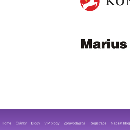
Home
Články
Blogy
VIP blogy
Zpravodajství
Registrace
Napsat blog