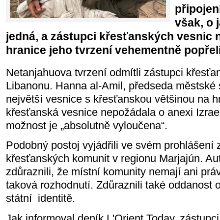
připojen
však, o 
jedná, a zástupci křesťanských vesnic 
hranice jeho tvrzení vehementně popřeli
Netanjahuova tvrzení odmítli zástupci křesťa
Libanonu. Hanna al-Amil, předseda městské
největší vesnice s křesťanskou většinou na hr
křesťanská vesnice nepožádala o anexi Izrae
možnost je „absolutně vyloučena“.
Podobný postoj vyjádřili ve svém prohlášení 
křesťanských komunit v regionu Marjajún. Au
zdůraznili, že místní komunity nemají ani prá
taková rozhodnutí. Zdůraznili také oddanost 
státní
identitě.
Jak informoval deník L'Orient Today, zástupc