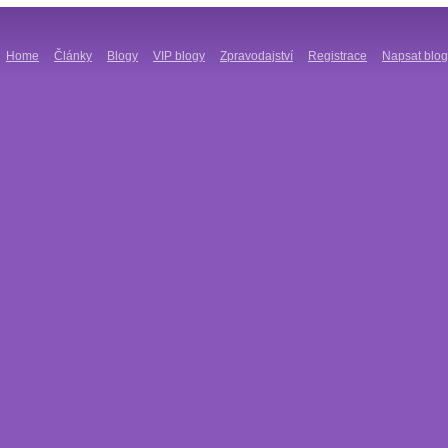
Home
Články
Blogy
VIP blogy
Zpravodajství
Registrace
Napsat blog