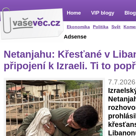
Home
VIP blogy
Blog
Ekonomika
Politika
Svět
Kome
Adsense
Netanjahu: Křesťané v Liba
připojení k Izraeli. Ti to popř
7.7.2026
Izraelsk
Netanjah
rozhovo
prohlási
křesťans
Libanon