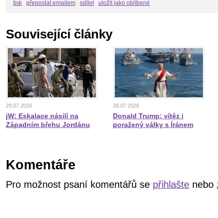
tisk
přeposlat emailem
sdílet
uložit jako oblíbené
Související články
29.07.2026
28.07.2026
jW: Eskalace násilí na
Donald Trump: vítěz i
Západním břehu Jordánu
poražený války s Íránem
Komentáře
Pro možnost psaní komentářů se
přihlašte
nebo