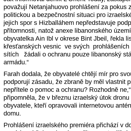
považují Netanjahuovo prohlášení za pokus zn
politickou a bezpečnostní situaci pro izraelské
jejich spor s Hizballáhem nepředstavuje podp
přítomnosti, natož anexe libanonského území
obyvatelka Ain Ibl v okrese Bint Jbeil, řekla l
křesťanských vesnic
ve svých
prohlášeních 
sítích
žádali o ochranu pouze libanonský stá
armádu.“
Farah dodala, že obyvatelé chtějí mír pro svo
podporují zásadu, že zbraně by měl vlastnit p
nepřítele o pomoc a ochranu? Rozhodně ne,“ 
připomněla, že v březnu izraelský útok dronu v
obyvatele, kteří opravovali internetovou anté
domu.
Prohlášení izraelského premiéra přichází v d