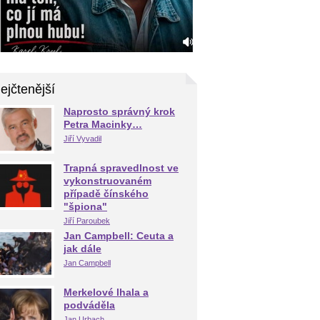
ejčtenější
Naprosto správný krok
Petra Macinky…
Jiří Vyvadil
Trapná spravedlnost ve
vykonstruovaném
případě čínského
"špiona"
Jiří Paroubek
Jan Campbell: Ceuta a
jak dále
Jan Campbell
Merkelové lhala a
podváděla
Jan Urbach