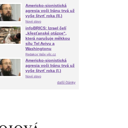
Americko-sionistická
agresia voči Iránu trvá už
vyše štvrť roka (II.)
Nové slovo
infoBRICS: Izrael čelí
„křesťanské otázce“,
která narušuje měkkou
sílu Tel Avivu a
Washingtonu
Redakce Vaše věc.cz
Americko-sionistická
agresia voči Iránu trvá už
vyše štvrť roka (I.)
Nové slovo
další články