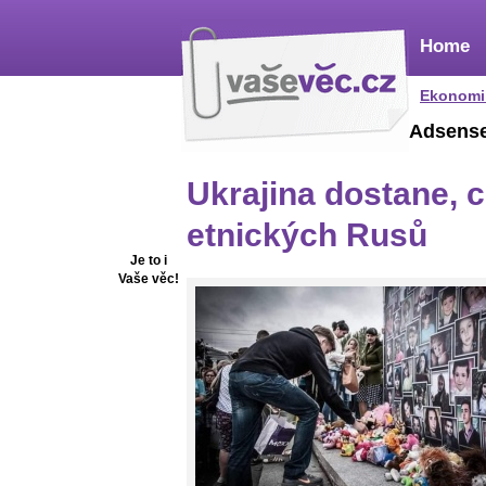
Home
Ekonomi
Adsens
Ukrajina dostane, c
etnických Rusů
Je to i
Vaše věc!