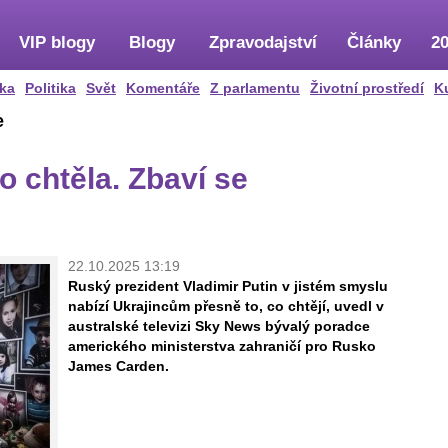
VIP blogy
Blogy
Zpravodajství
Články
20
ka
Politika
Svět
Komentáře
Z parlamentu
Životní prostředí
K
e
o chtěla. Zbaví se
22.10.2025 13:19
Ruský prezident Vladimir Putin v jistém smyslu
nabízí Ukrajincům přesně to, co chtějí, uvedl v
australské televizi Sky News bývalý poradce
amerického ministerstva zahraničí pro Rusko
James Carden.