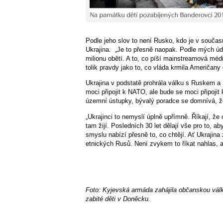
Podle jeho slov to není Rusko, kdo je v současn
Ukrajina. „Je to přesně naopak. Podle mých úda
milionu obětí. A to, co píší mainstreamová m
tolik pravdy jako to, co vláda krmila Američany
Ukrajina v podstatě prohrála válku s Ruskem a 
moci připojit k NATO, ale bude se moci připojit
územní ústupky, bývalý poradce se domnívá, že
„Ukrajinci to nemyslí úplně upřímně. Říkají, že
tam žijí. Posledních 30 let dělají vše pro to, aby
smyslu nabízí přesně to, co chtějí. Ať Ukrajin
etnických Rusů. Není zvykem to říkat nahlas, al
Foto: Kyjevská armáda zahájila občanskou vál
zabité děti v Doněcku.