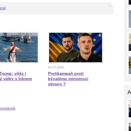
bené
20.07.2026
rump: vítěz i
Protikampaň proti
ý války s Íránem
bývalému ministrovi
obrany ?
A
registrujte
.