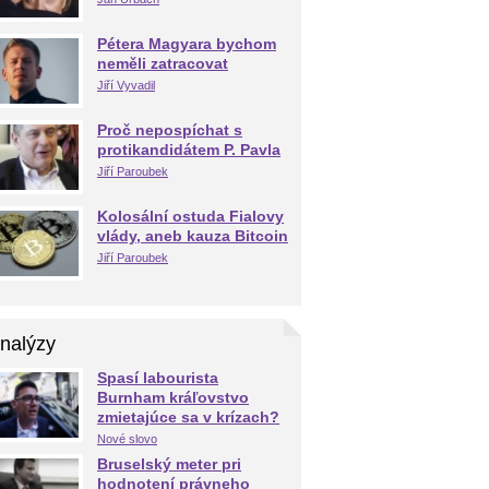
Pétera Magyara bychom
neměli zatracovat
Jiří Vyvadil
Proč nepospíchat s
protikandidátem P. Pavla
Jiří Paroubek
Kolosální ostuda Fialovy
vlády, aneb kauza Bitcoin
Jiří Paroubek
nalýzy
Spasí labourista
Burnham kráľovstvo
zmietajúce sa v krízach?
Nové slovo
Bruselský meter pri
hodnotení právneho