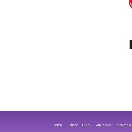
Home
Články
Blogy
VIP blogy
Zpravodaj