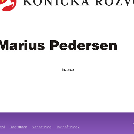
inzerce
ství
Registrace
Napsat blog
Jak psát blog?