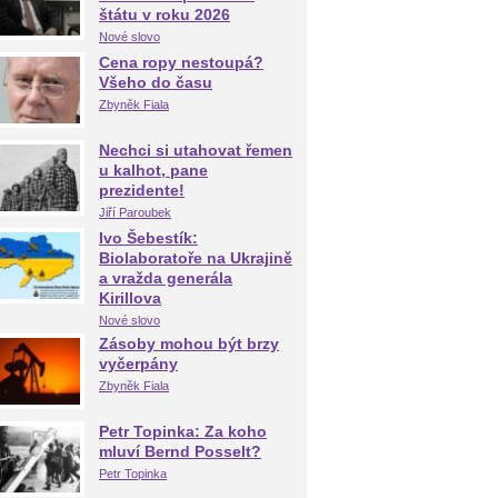
štátu v roku 2026
Nové slovo
Cena ropy nestoupá?
Všeho do času
Zbyněk Fiala
Nechci si utahovat řemen
u kalhot, pane
prezidente!
Jiří Paroubek
Ivo Šebestík:
Biolaboratoře na Ukrajině
a vražda generála
Kirillova
Nové slovo
Zásoby mohou být brzy
vyčerpány
Zbyněk Fiala
Petr Topinka: Za koho
mluví Bernd Posselt?
Petr Topinka