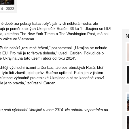
é době „na pokraji katastrofy“, jak tvrdí některá média, ale
jů je poměr zabitých Ukrajinců k Rusům 36 ku 1. Ukrajina se blíží
édia, zejména The New York Times a The Washington Post, má asi
N
 o válce ve Vietnamu.
Putin nabízí „rozumné řešení,“ poznamenal. „Ukrajina se nebude
 k EU. Pro mě je to férová dohoda,“ uvedl
Carden. Pokud jde o
 Ukrajina „na tato území útočí od roku 2014“.
 chtějí východní území a Donbas, ale bez etnických Rusů, kteří
 tyto lidi zbavili jejich práv. Buďme upřímní: Putin jim v jistém
a zůstane výhradně pro etnické Ukrajince a ať se konečně zbaví
e je to pravda,“ zdůraznil Carden.
ku proti východní Ukrajině v roce 2014. Na snímku vzpomínka na