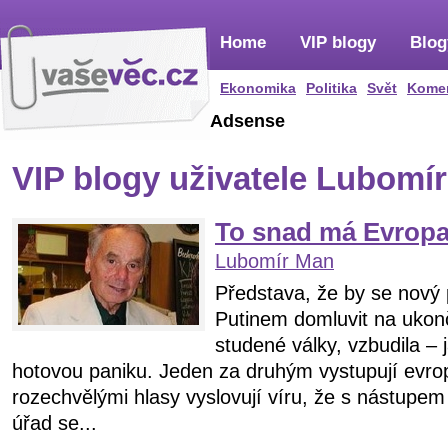
Home
VIP blogy
Blog
Ekonomika
Politika
Svět
Kome
Adsense
VIP blogy uživatele Lubomí
To snad má Evropa
Lubomír Man
Představa, že by se nový
Putinem domluvit na ukonč
studené války, vzbudila – 
hotovou paniku. Jeden za druhým vystupují evrop
rozechvělými hlasy vyslovují víru, že s nástupe
úřad se...