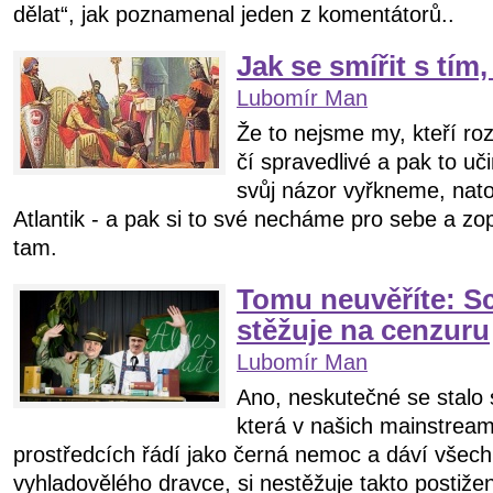
dělat“, jak poznamenal jeden z komentátorů..
Jak se smířit s tím
Lubomír Man
Že to nejsme my, kteří roz
čí spravedlivé a pak to uči
svůj názor vyřkneme, nato
Atlantik - a pak si to své necháme pro sebe a z
tam.
Tomu neuvěříte: S
stěžuje na cenzuru
Lubomír Man
Ano, neskutečné se stalo
která v našich mainstrea
prostředcích řádí jako černá nemoc a dáví všech
vyhladovělého dravce, si nestěžuje takto postižen