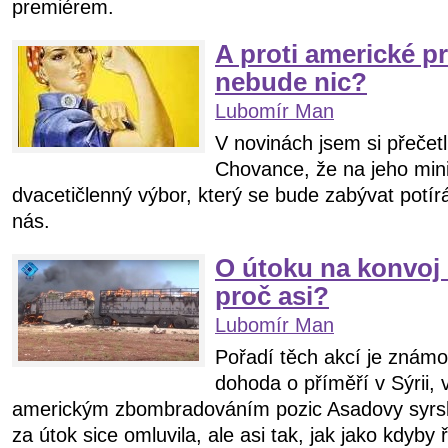
premiérem.
A proti americké 
nebude nic?
Lubomír Man
V novinách jsem si přečetl
Chovance, že na jeho mini
dvacetičlenný výbor, který se bude zabývat potí
nás.
O útoku na konvoj 
proč asi?
Lubomír Man
Pořadí těch akcí je známo
dohoda o příměří v Sýrii,
americkým zbombradováním pozic Asadovy syrs
za útok sice omluvila, ale asi tak, jak jako kdyby 