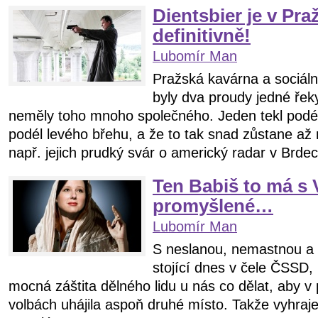
Dientsbier je v Pra
definitivně!
Lubomír Man
Pražská kavárna a sociál
byly dva proudy jedné řeky
neměly toho mnoho společného. Jeden tekl podé
podél levého břehu, a že to tak snad zůstane až
např. jejich prudký svár o americký radar v Brdec
Ten Babiš to má s 
promyšlené…
Lubomír Man
S neslanou, nemastnou a t
stojící dnes v čele ČSSD, 
mocná záštita dělného lidu u nás co dělat, aby v
volbách uhájila aspoň druhé místo. Takže vyhra