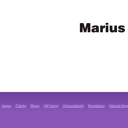
Home
Články
Blogy
VIP blogy
Zpravodajství
Registrace
Napsat blog