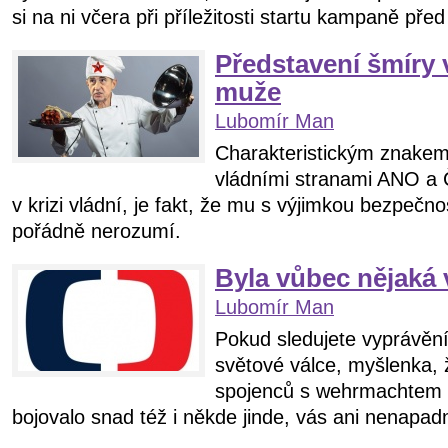
si na ni včera při příležitosti startu kampaně před
Představení šmíry 
muže
Lubomír Man
Charakteristickým znake
vládními stranami ANO a 
v krizi vládní, je fakt, že mu s výjimkou bezpečn
pořádně nerozumí.
Byla vůbec nějaká 
Lubomír Man
Pokud sledujete vyprávění
světové válce, myšlenka, 
spojenců s wehrmachtem 
bojovalo snad též i někde jinde, vás ani nenapad