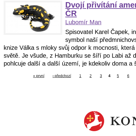
Dvojí přivítání am
ČR
Lubomír Man
Spisovatel Karel Čapek, in
symbol naší předmnichovsk
knize Válka s mloky svůj odpor k mocnosti, která
světě. Je všude, z Hamburku se šíří po Labi až d
pohlcuje další a další území, je kdekoliv doma a ší
« první
‹ předchozí
1
2
3
4
5
6