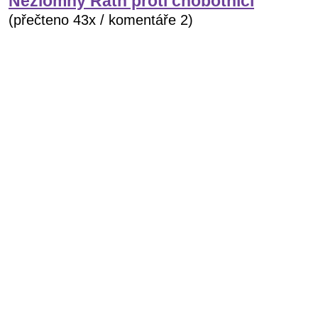
Nezlomný Rath proti chobotnici
(přečteno 43x / komentáře 2)