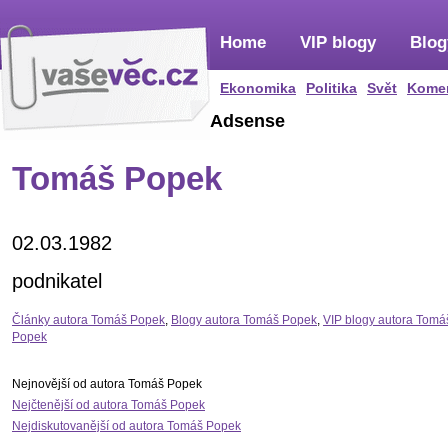
Home
VIP blogy
Blog
Ekonomika
Politika
Svět
Kome
Adsense
Tomáš Popek
02.03.1982
podnikatel
Články autora Tomáš Popek
,
Blogy autora Tomáš Popek
,
VIP blogy autora Tomá
Popek
Nejnovější od autora Tomáš Popek
Nejčtenější od autora Tomáš Popek
Nejdiskutovanější od autora Tomáš Popek