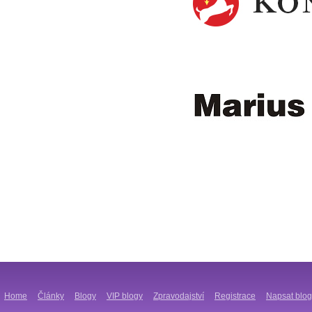
Home
Články
Blogy
VIP blogy
Zpravodajství
Registrace
Napsat blog