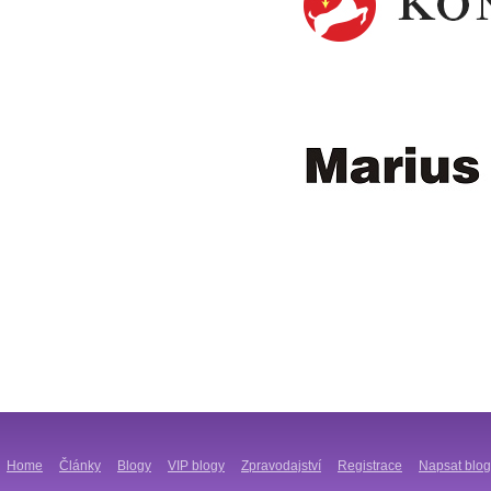
Home
Články
Blogy
VIP blogy
Zpravodajství
Registrace
Napsat blog