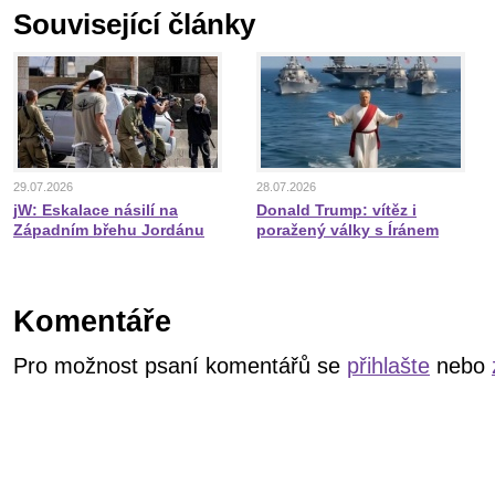
Související články
29.07.2026
28.07.2026
jW: Eskalace násilí na
Donald Trump: vítěz i
Západním břehu Jordánu
poražený války s Íránem
Komentáře
Pro možnost psaní komentářů se
přihlašte
nebo