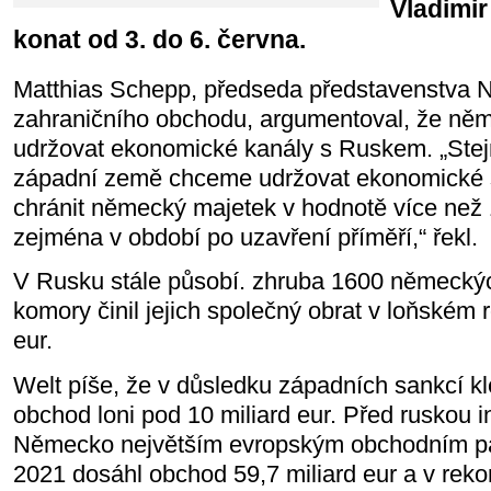
Vladimir
konat od 3. do 6. června.
Matthias Schepp, předseda představenstva
zahraničního obchodu, argumentoval, že něm
udržovat ekonomické kanály s Ruskem. „Stejn
západní země chceme udržovat ekonomické 
chránit německý majetek v hodnotě více než 1
zejména v období po uzavření příměří,“ řekl.
V Rusku stále působí. zhruba 1600 německýc
komory činil jejich společný obrat v loňském r
eur.
Welt píše, že v důsledku západních sankcí k
obchod loni pod 10 miliard eur. Před ruskou i
Německo největším evropským obchodním pa
2021 dosáhl obchod 59,7 miliard eur a v rek