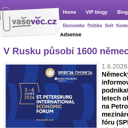
Home
VIP blogy
Blog
Ekonomika
Politika
Svět
Kome
Adsense
V Rusku působí 1600 němec
1.6.2026
Německý
informov
podnika
letech o
na Petr
mezinár
fóru (SP