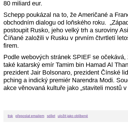
80 miliard eur.
Schepp poukázal na to, že Američané a Franc
obchodním dialogu od loňského roku.
„Západ
postoupit Rusko, jeho velký trh a suroviny Asii
Číňané založili v Rusku v prvním čtvrtletí le
firem.
Podle webových stránek SPIEF se očekává, 
také katarský emír Tamim bin Hamad Al Thani
prezident Jair Bolsonaro, prezident Čínské lid
pching a indický premiér Narendra Modi. Souč
akce věnovaná kultuře jako „staviteli mostů v
tisk
přeposlat emailem
sdílet
uložit jako oblíbené