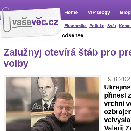
Home
VIP blogy
Blog
Ekonomika
Politika
Svět
Kome
Adsense
Zalužnyj otevírá štáb pro p
volby
19.8.202
Ukrajins
přinesl 
vrchní v
ozbrojen
velvysla
Valerij 