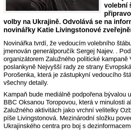
volební 
připravo
volby na Ukrajině. Odvolává se na info
novinářky Katie Livingstonové zveřejněné
Novinářka tvrdí, že vedoucím volebního štáb
jmenován generálporučík Sergej Najev. . Pod
organizátorem Zalužného politické kampaně 
poslankyně Nejvyšší rady ze strany Evropská 
Porošenka, která je zástupkyní vedoucího štá
všechny detaily.
Kampaň bude mediálně podpořena bývalou uk
BBC Oksanou Toropovou, která v minulosti ak
Zalužného aktivitách jako vrchní velitelky Ozb
píše Livingstonová. Mezinárodní složku pove
Ukrajinského centra pro boj s dezinformacem