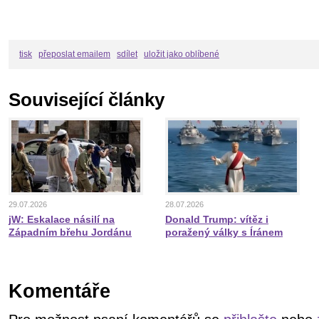
tisk
přeposlat emailem
sdílet
uložit jako oblíbené
Související články
29.07.2026
28.07.2026
jW: Eskalace násilí na
Donald Trump: vítěz i
Západním břehu Jordánu
poražený války s Íránem
Komentáře