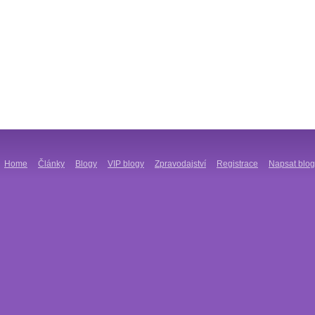
Home
Články
Blogy
VIP blogy
Zpravodajství
Registrace
Napsat blog