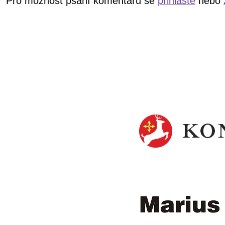
Pro možnost psaní komentářů se
přihlašte
nebo