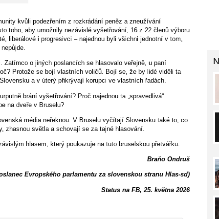
munity kvůli podezřením z rozkrádání peněz a zneužívání
to toho, aby umožnily nezávislé vyšetřování, 16 z 22 členů výboru
é, liberálové i progresivci – najednou byli všichni jednotní v tom,
 nepůjde.
N
i. Zatímco o jiných poslancích se hlasovalo veřejně, u paní
Protože se bojí vlastních voličů. Bojí se, že by lidé viděli ta
Slovensku a v úterý přikrývají korupci ve vlastních řadách.
urputně brání vyšetřování? Proč najednou ta „spravedlivá“
pe na dveře v Bruselu?
lovenská média neřeknou. V Bruselu vyčítají Slovensku také to, co
ly, zhasnou světla a schovají se za tajné hlasování.
ávislým hlasem, který poukazuje na tuto bruselskou přetvářku.
Braňo Ondruš
oslanec Evropského parlamentu za slovenskou stranu Hlas-sd)
Status na FB, 25. května 2026