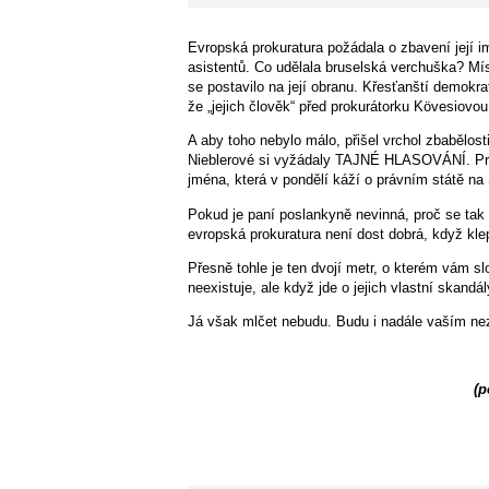
Evropská prokuratura požádala o zbavení její i
asistentů. Co udělala bruselská verchuška? Mís
se postavilo na její obranu. Křesťanští demokrat
že „jejich člověk“ před prokurátorku Kövesiovou
A aby toho nebylo málo, přišel vrchol zbabělost
Nieblerové si vyžádaly TAJNÉ HLASOVÁNÍ. Proč? 
jména, která v pondělí káží o právním státě na 
Pokud je paní poslankyně nevinná, proč se tak 
evropská prokuratura není dost dobrá, když kle
Přesně tohle je ten dvojí metr, o kterém vám s
neexistuje, ale když jde o jejich vlastní skandá
Já však mlčet nebudu. Budu i nadále vaším nez
(p