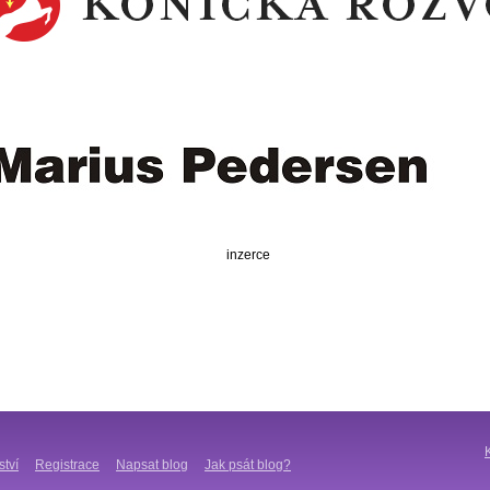
inzerce
ství
Registrace
Napsat blog
Jak psát blog?