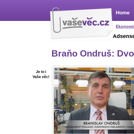
Home
Ekonomi
Adsens
Braňo Ondruš: Dvo
Je to i
Vaše věc!