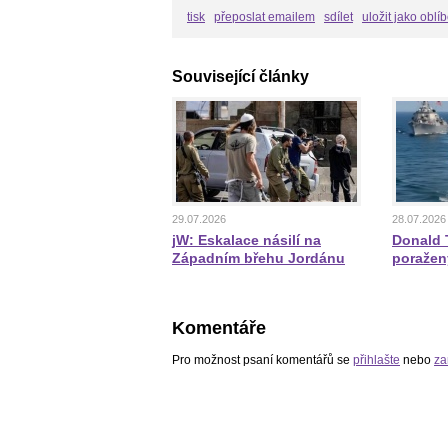
tisk
přeposlat emailem
sdílet
uložit jako oblí
Související články
29.07.2026
28.07.2026
jW: Eskalace násilí na
Donald T
Západním břehu Jordánu
poražen
Komentáře
Pro možnost psaní komentářů se
přihlašte
nebo
za