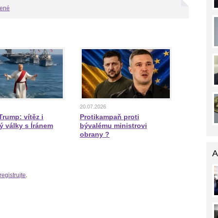
bené
20.07.2026
rump: vítěz i
Protikampaň proti
ý války s Íránem
bývalému ministrovi
obrany ?
A
registrujte
.