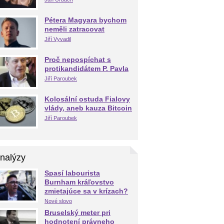
Pétera Magyara bychom
neměli zatracovat
Jiří Vyvadil
Proč nepospíchat s
protikandidátem P. Pavla
Jiří Paroubek
Kolosální ostuda Fialovy
vlády, aneb kauza Bitcoin
Jiří Paroubek
nalýzy
Spasí labourista
Burnham kráľovstvo
zmietajúce sa v krízach?
Nové slovo
Bruselský meter pri
hodnotení právneho