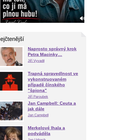
ejčtenější
Naprosto správný krok
Petra Macinky…
Jiří Vyvadil
Trapná spravedlnost ve
vykonstruovaném
případě čínského
"špiona"
Jiří Paroubek
Jan Campbell: Ceuta a
jak dále
Jan Campbell
Merkelové lhala a
podváděla
Jan Urbach