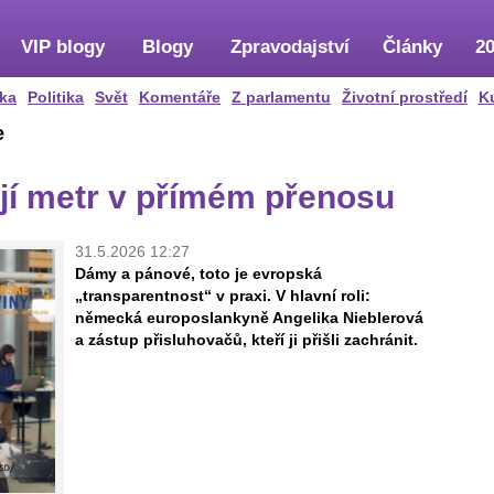
VIP blogy
Blogy
Zpravodajství
Články
20
ka
Politika
Svět
Komentáře
Z parlamentu
Životní prostředí
K
e
jí metr v přímém přenosu
31.5.2026 12:27
Dámy a pánové, toto je evropská
„transparentnost“ v praxi. V hlavní roli:
německá europoslankyně Angelika Nieblerová
a zástup přisluhovačů, kteří ji přišli zachránit.