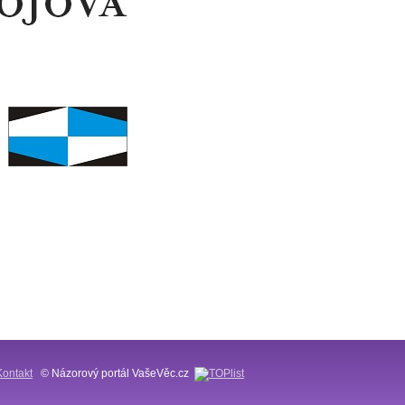
Kontakt
© Názorový portál VašeVěc.cz