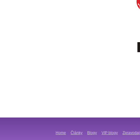
Home
Články
Blogy
VIP blogy
Zpravodaj