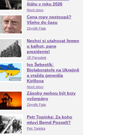
štátu v roku 2026
Nové slovo
Cena ropy nestoupá?
Všeho do času
Zbyněk Fiala
Nechci si utahovat řemen
u kalhot, pane
prezidente!
Jiří Paroubek
Ivo Šebestík:
Biolaboratoře na Ukrajině
a vražda generála
Kirillova
Nové slovo
Zásoby mohou být brzy
vyčerpány
Zbyněk Fiala
Petr Topinka: Za koho
mluví Bernd Posselt?
Petr Topinka