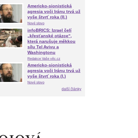
Americko-sionistická
agresia voči Iránu trvá už
vyše štvrť roka (II.)
Nové slovo
infoBRICS: Izrael čelí
„křesťanské otázce“,
která narušuje měkkou
sílu Tel Avivu a
Washingtonu
Redakce Vaše věc.cz
Americko-sionistická
agresia voči Iránu trvá už
vyše štvrť roka (I.)
Nové slovo
další články