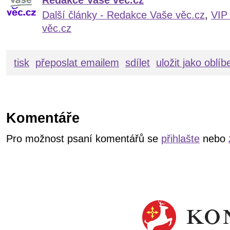
Další články - Redakce Vaše věc.cz
,
VIP
věc.cz
tisk
přeposlat emailem
sdílet
uložit jako oblí
Komentáře
Pro možnost psaní komentářů se
přihlašte
nebo