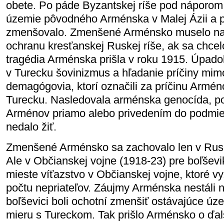
obete. Po páde Byzantskej ríše pod náporom
územie pôvodného Arménska v Malej Ázii a
zmenšovalo. Zmenšené Arménsko muselo nak
ochranu kresťanskej Ruskej ríše, ak sa chcel
tragédia Arménska prišla v roku 1915. Úpadok
v Turecku šovinizmus a hľadanie príčiny mim
demagógovia, ktorí označili za príčinu Arméno
Turecku. Nasledovala arménska genocída, po
Arménov priamo alebo privedením do podmien
nedalo žiť.
Zmenšené Arménsko sa zachovalo len v Rus
Ale v Občianskej vojne (1918-23) pre boľševi
mieste víťazstvo v Občianskej vojne, ktoré v
počtu nepriateľov. Záujmy Arménska nestáli 
boľševici boli ochotní zmenšiť ostávajúce ú
mieru s Tureckom. Tak prišlo Arménsko o ďal