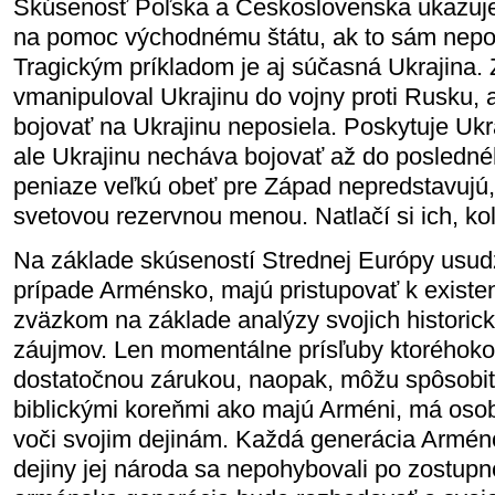
Skúsenosť Poľska a Československa ukazuje,
na pomoc východnému štátu, ak to sám nepot
Tragickým príkladom je aj súčasná Ukrajina
vmanipuloval Ukrajinu do vojny proti Rusku, a
bojovať na Ukrajinu neposiela. Poskytuje Ukr
ale Ukrajinu necháva bojovať až do posledné
peniaze veľkú obeť pre Západ nepredstavujú, 
svetovou rezervnou menou. Natlačí si ich, ko
Na základe skúseností Strednej Európy usudz
prípade Arménsko, majú pristupovať k existe
zväzkom na základe analýzy svojich historic
záujmov. Len momentálne prísľuby ktoréhokoľ
dostatočnou zárukou, naopak, môžu spôsobiť
biblickými koreňmi ako majú Arméni, má oso
voči svojim dejinám. Každá generácia Armé
dejiny jej národa sa nepohybovali po zostupne