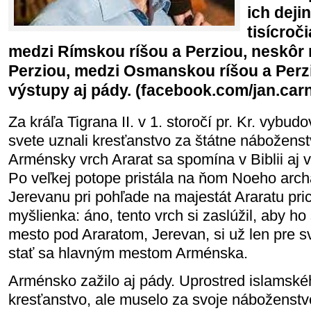
ich deji
tisícroč
medzi Rímskou ríšou a Perziou, neskôr
Perziou, medzi Osmanskou ríšou a Perzi
výstupy aj pády. (facebook.com/jan.car
Za kráľa Tigrana II. v 1. storočí pr. Kr. vybudo
svete uznali kresťanstvo za štátne náboženst
Arménsky vrch Ararat sa spomína v Biblii aj v
Po veľkej potope pristála na ňom Noeho arch
Jerevanu pri pohľade na majestát Araratu pr
myšlienka: áno, tento vrch si zaslúžil, aby ho
mesto pod Araratom, Jerevan, si už len pre s
stať sa hlavným mestom Arménska.
Arménsko zažilo aj pády. Uprostred islamskéh
kresťanstvo, ale muselo za svoje náboženstv