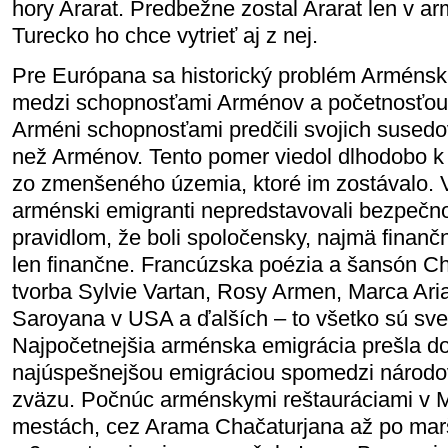
hory Ararat. Predbežne zostal Ararat len v ar
Turecko ho chce vytrieť aj z nej.
Pre Európana sa historický problém Arménska
medzi schopnosťami Arménov a početnosťou j
Arméni schopnosťami predčili svojich susedo
než Arménov. Tento pomer viedol dlhodobo k
zo zmenšeného územia, ktoré im zostávalo. 
arménski emigranti nepredstavovali bezpečno
pravidlom, že boli spoločensky, najmä finanč
len finančne. Francúzska poézia a šansón C
tvorba Sylvie Vartan, Rosy Armen, Marca Ari
Saroyana v USA a ďalších – to všetko sú sve
Najpočetnejšia arménska emigrácia prešla d
najúspešnejšou emigráciou spomedzi národo
zväzu. Počnúc arménskymi reštauráciami v M
mestách, cez Arama Chačaturjana až po mar