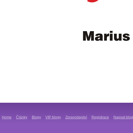
Home
Články
Blogy
VIP blogy
Zpravodajství
Registrace
Napsat blog