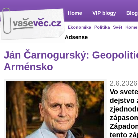
Home
VIP blogy
Blog
Ekonomika
Politika
Svět
Kome
Adsense
Ján Čarnogurský: Geopoliti
Arménsko
2.6.2026
Vo svete
dejstvo 
zjednod
zápasom
Západom
tento zá