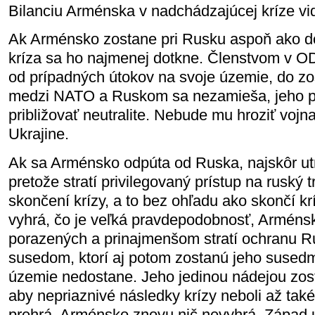
Bilanciu Arménska v nadchádzajúcej kríze vi
Ak Arménsko zostane pri Rusku aspoň ako d
kríza sa ho najmenej dotkne. Členstvom v 
od prípadných útokov na svoje územie, do zo
medzi NATO a Ruskom sa nezamieša, jeho p
približovať neutralite. Nebude mu hroziť voj
Ukrajine.
Ak sa Arménsko odpúta od Ruska, najskôr ut
pretože stratí privilegovaný prístup na ruský t
skončení krízy, a to bez ohľadu ako skončí kr
vyhrá, čo je veľká pravdepodobnosť, Arménsk
porazených a prinajmenšom stratí ochranu Ru
susedom, ktorí aj potom zostanú jeho susedmi
územie nedostane. Jeho jedinou nádejou zos
aby nepriaznivé následky krízy neboli až tak
prehrá, Arménsko znovu nič nevyhrá. Západ