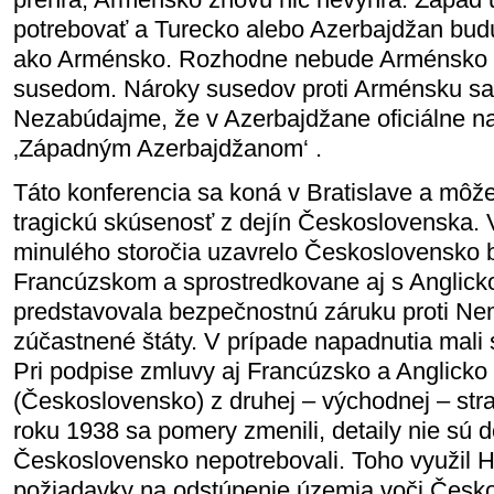
potrebovať a Turecko alebo Azerbajdžan budú
ako Arménsko. Rozhodne nebude Arménsko br
susedom. Nároky susedov proti Arménsku sa
Nezabúdajme, že v Azerbajdžane oficiálne 
‚Západným Azerbajdžanom‘ .
Táto konferencia sa koná v Bratislave a môž
tragickú skúsenosť z dejín Československa. 
minulého storočia uzavrelo Československo
Francúzskom a sprostredkovane aj s Anglic
predstavovala bezpečnostnú záruku proti Ne
zúčastnené štáty. V prípade napadnutia mali s
Pri podpise zmluvy aj Francúzsko a Anglicko
(Československo) z druhej – východnej – st
roku 1938 sa pomery zmenili, detaily nie sú d
Československo nepotrebovali. Toho využil Hi
požiadavky na odstúpenie územia voči Česk