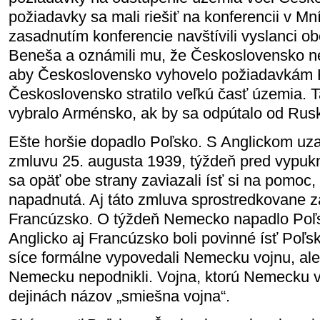
požiadavky sa mali riešiť na konferencii v M
zasadnutím konferencie navštívili vyslanci ob
Beneša a oznámili mu, že Československo ne
aby Československo vyhovelo požiadavkám H
Československo stratilo veľkú časť územia. 
vybralo Arménsko, ak by sa odpútalo od Rus
Ešte horšie dopadlo Poľsko. S Anglickom uz
zmluvu 25. augusta 1939, týždeň pred vypuk
sa opäť obe strany zaviazali ísť si na pomoc,
napadnutá. Aj táto zmluva sprostredkovane z
Francúzsko. O týždeň Nemecko napadlo Poľ
Anglicko aj Francúzsko boli povinné ísť Poľ
síce formálne vypovedali Nemecku vojnu, ale 
Nemecku nepodnikli. Vojna, ktorú Nemecku v
dejinách názov „smiešna vojna“.