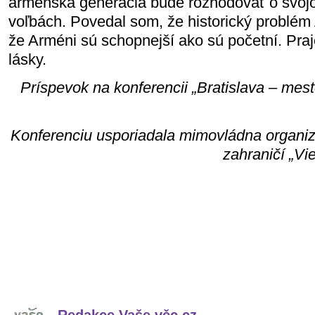
arménska generácia bude rozhodovať o svoj
voľbách. Povedal som, že historický problém
že Arméni sú schopnejší ako sú početní. Pr
lásky.
Príspevok na konferencii „Bratislava – mesto
Konferenciu usporiadala mimovládna organiz
zahraničí „V
Redakce Vaše věc.cz