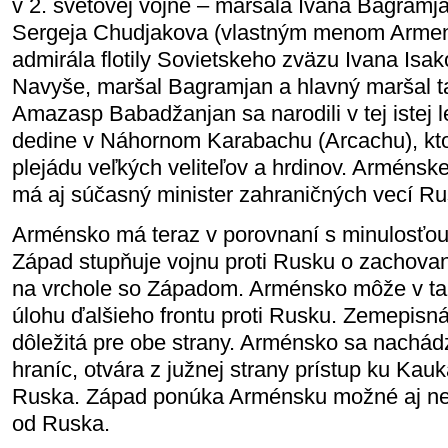
v 2. svetovej vojne – maršala Ivana Bagramja
Sergeja Chudjakova (vlastným menom Armen
admirála flotily Sovietskeho zväzu Ivana Isa
Navyše, maršal Bagramjan a hlavný maršal t
Amazasp Babadžanjan sa narodili v tej istej
dedine v Náhornom Karabachu (Arcachu), kto
plejádu veľkých veliteľov a hrdinov. Arménske 
má aj súčasný minister zahraničných vecí Ru
Arménsko má teraz v porovnaní s minulosťou 
Západ stupňuje vojnu proti Rusku o zachovan
na vrchole so Západom. Arménsko môže v tak
úlohu ďalšieho frontu proti Rusku. Zemepisn
dôležitá pre obe strany. Arménsko sa nachád
hraníc, otvára z južnej strany prístup ku Kauk
Ruska. Západ ponúka Arménsku možné aj ne
od Ruska.