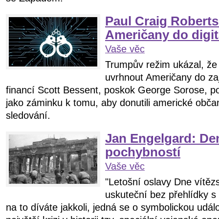
Paul Craig Roberts
Američany do digit
Vaše věc
Trumpův režim ukázal, že
uvrhnout Američany do zaj
financí Scott Bessent, poskok George Sorose, pou
jako záminku k tomu, aby donutili americké občan
sledování.
Jan Engelgard: Den
pochybností
Vaše věc
"Letošní oslavy Dne vítěz
uskuteční bez přehlídky s
na to díváte jakkoli, jedná se o symbolickou událo