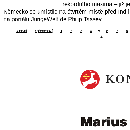
rekordního maxima – již j
Německo se umístilo na čtvrtém místě před Indií 
na portálu JungeWelt.de Philip Tassev.
« první
‹ předchozí
1
2
3
4
5
6
7
8
»