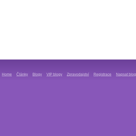
Home
Články
Blogy
VIP blogy
Zpravodajství
Registrace
Napsat blog