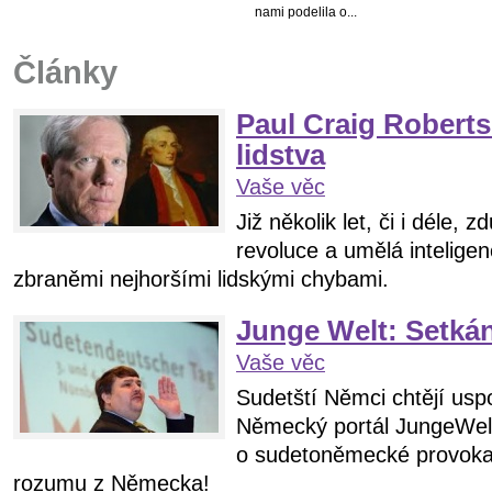
nami podelila o...
Články
Paul Craig Roberts:
lidstva
Vaše věc
Již několik let, či i déle, z
revoluce a umělá inteligen
zbraněmi nejhoršími lidskými chybami.
Junge Welt: Setká
Vaše věc
Sudetští Němci chtějí usp
Německý portál JungeWelt
o sudetoněmecké provokac
rozumu z Německa!