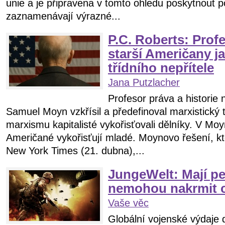
unie a je připravena v tomto ohledu poskytnout 
zaznamenávají výrazné...
P.C. Roberts: Profe
starší Američany j
třídního nepřítele
Jana Putzlacher
Profesor práva a historie 
Samuel Moyn vzkřísil a předefinoval marxistický t
marxismu kapitalisté vykořisťovali dělníky. V Moy
Američané vykořisťují mladé. Moynovo řešení, k
New York Times (21. dubna),...
JungeWelt: Mají pen
nemohou nakrmit 
Vaše věc
Globální vojenské výdaje