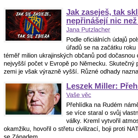
Jak zaseješ, tak skl
nepřinášejí nic n
Jana Putzlacher
Podle oficiálních údajů p
úřadů se na začátku roku
téměř milion ukrajinských občanů pod dočasnou
nejvyšší počet v Evropě po Německu. Skutečný po
zemi je však výrazně vyšší. Různé odhady naznač
Leszek Miller: Přeh
Vaše věc
Přehlídka na Rudém náměs
se více staral o svůj vlas
války. Kreml vytvořil atmo
okamžiku, hovořil o střetu civilizací, boji proti N
se Západem.