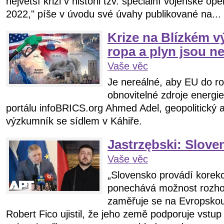
největší krizi v historii tzv. speciální vojenské o
2022," píše v úvodu své úvahy publikované na...
Krize na Blízkém v
ropa a plyn jsou n
Vaše věc
Je nereálné, aby EU do r
obnovitelné zdroje energie
portálu infoBRICS.org Ahmed Adel, geopolitický 
výzkumník se sídlem v Káhiře.
Jastrzębski: Sloven
Vaše věc
„Slovensko provádí korekci
ponechává možnost rozho
zaměřuje se na Evropskou
Robert Fico ujistil, že jeho země podporuje vstu