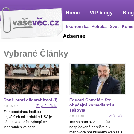
Home
VIP blogy
Blog
Ekonomika
Politika
Svět
Kome
Adsense
Vybrané Články
Daně proti oligarchizaci (I)
Eduard Chmelár: Ste
obyčajní komedianti a
Zbyněk Fiala
3.8. 07:07
šašovia
Za nepočetnou hrstkou
Vaše věc
3.8. 17:30
největších miliardářů v USA je
pětina volebních výdajů ve
Tak sa nám ozvala ďalšia
federálních volbách...
naspídovaná herečka a v
rozhovore pre bulvárny web sa s