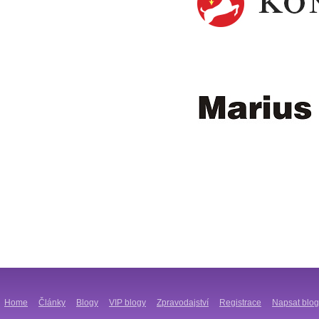
Home
Články
Blogy
VIP blogy
Zpravodajství
Registrace
Napsat blog