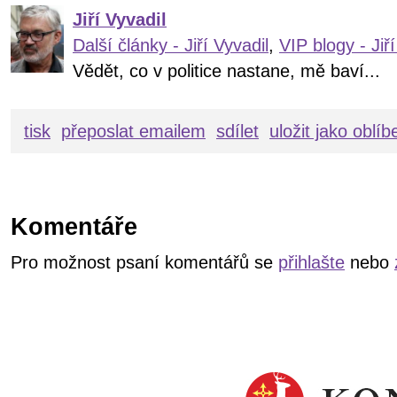
Jiří Vyvadil
Další články - Jiří Vyvadil
,
VIP blogy - Jiří
Vědět, co v politice nastane, mě baví...
tisk
přeposlat emailem
sdílet
uložit jako oblí
Komentáře
Pro možnost psaní komentářů se
přihlašte
nebo