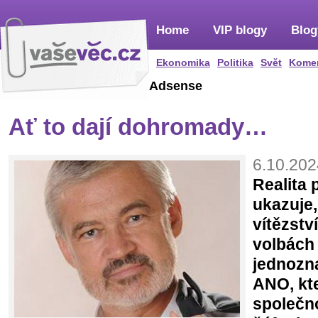
Home
VIP blogy
Blog
Ekonomika
Politika
Svět
Kome
Adsense
Ať to dají dohromady…
6.10.202
Realita 
ukazuje,
vítězstv
volbách
jednozn
ANO, kte
společno