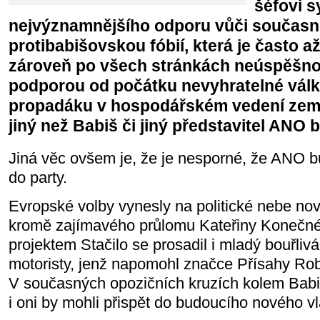
šéfovi 
nejvýznamnějšího odporu vůči současn
protibabišovskou fóbií, která je často a
zároveň po všech stránkách neúspěšnou
podporou od počátku nevyhratelné válk
propadáku v hospodářském vedení země
jiný než Babiš či jiný představitel ANO 
Jiná věc ovšem je, že je nesporné, že ANO 
do party.
Evropské volby vynesly na politické nebe nové
kromě zajímavého průlomu Kateřiny Konečné 
projektem Stačilo se prosadil i mladý bouřlivá
motoristy, jenž napomohl značce Přísahy Rob
V současných opozičních kruzích kolem Babiš
i oni by mohli přispět do budoucího nového v