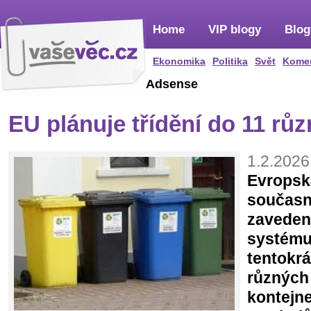
Home
VIP blogy
Blog
Ekonomika
Politika
Svět
Kome
Adsense
EU plánuje třídění do 11 rů
1.2.2026
Evropsk
současn
zaveden
systému
tentokrá
různých 
kontejne