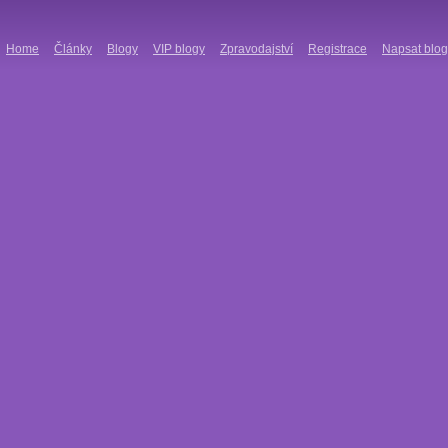
Home
Články
Blogy
VIP blogy
Zpravodajství
Registrace
Napsat blog