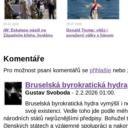
29.07.2026
28.07.2026
jW: Eskalace násilí na
Donald Trump: vítěz i
Západním břehu Jordánu
poražený války s Íránem
Komentáře
Pro možnost psaní komentářů se
přihlašte
nebo
Bruselská byrokratická hydra
Gustav Svoboda
- 2.2.2026 01:00.
Bruselská byrokratická hydra vymýšlí i 
svoji existenci. Vedle toho jde podle méh
národních států nejrůznějšími předpisy. Bohužel 
členských státech a vzájemné spolupráci a nako