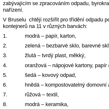
zabývajícím se zpracováním odpadu, byrokraté
nařízení.
V Bruselu
chtějí rozšířit pro třídění odpadu p
kontejnerů na 11 v různých barvách:
1.
modrá – papír, karton,
2.
zelená – bezbarvé sklo, barevné skl
3.
žlutá – tvrdý plast, měkký,
4.
oranžová – nápojové kartony, papír 
5.
šedá – kovový odpad,
6.
hnědá – kompostovatelný domovní 
7.
růžová – textil,
8.
modrá – keramika,