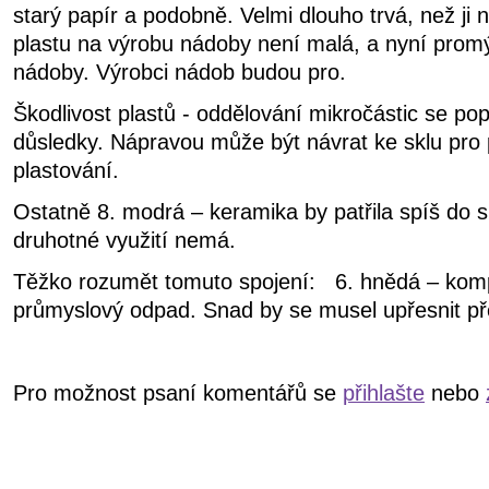
starý papír a podobně. Velmi dlouho trvá, než ji
plastu na výrobu nádoby není malá, a nyní promýš
nádoby. Výrobci nádob budou pro.
Škodlivost plastů - oddělování mikročástic se pop
důsledky. Nápravou může být návrat ke sklu pro po
plastování.
Ostatně 8. modrá – keramika by patřila spíš d
druhotné využití nemá.
Těžko rozumět tomuto spojení: 6. hnědá – kom
průmyslový odpad. Snad by se musel upřesnit pře
Pro možnost psaní komentářů se
přihlašte
nebo