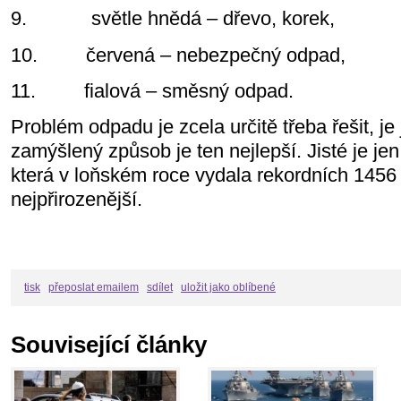
9.
světle hnědá – dřevo, korek,
10.
červená – nebezpečný odpad,
11.
fialová – směsný odpad.
Problém odpadu je zcela určitě třeba řešit, je
zamýšlený způsob je ten nejlepší. Jisté je jen
která v loňském roce vydala rekordních 1456 
nejpřirozenější.
tisk
přeposlat emailem
sdílet
uložit jako oblíbené
Související články