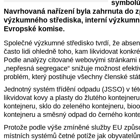
symbolů
Navrhovaná nařízení byla zahrnuta do 
výzkumného střediska, interní výzkumn
Evropské komise.
Společné výzkumné středisko tvrdí, že abse
často lidi ohledně toho, kam likvidovat konkré
Podle analýzy citované webovými stránkami
„nepřesná segregace“ snižuje možnost efektiv
problém, který postihuje všechny členské stá
Jednotný systém třídění odpadu (JSSO) v této
likvidovat kovy a plasty do žlutého kontejner
kontejneru, sklo do zeleného kontejneru, bi
kontejneru a směsný odpad do černého konte
Protože podle výše zmíněné služby EU způso
místních systémů četné potíže jak obyvatelů