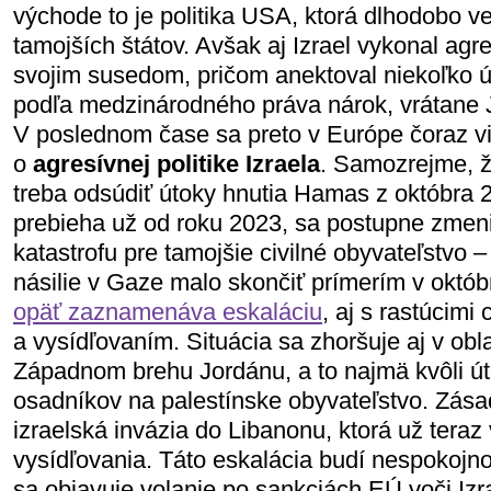
východe to je politika USA, ktorá dlhodobo v
tamojších štátov. Avšak aj Izrael vykonal agr
svojim susedom, pričom anektoval niekoľko 
podľa medzinárodného práva nárok, vrátane 
V poslednom čase sa preto v Európe čoraz vi
o
agresívnej politike Izraela
. Samozrejme, ž
treba odsúdiť útoky hnutia Hamas z októbra 2
prebieha už od roku 2023, sa postupne zmeni
katastrofu pre tamojšie civilné obyvateľstvo 
násilie v Gaze malo skončiť prímerím v októb
opäť zaznamenáva eskaláciu
, aj s rastúcimi
a vysídľovaním. Situácia sa zhoršuje aj v obl
Západnom brehu Jordánu, a to najmä kvôli ú
osadníkov na palestínske obyvateľstvo. Zás
izraelská invázia do Libanonu, ktorá už teraz
vysídľovania. Táto eskalácia budí nespokojno
sa objavuje volanie po sankciách EÚ voči Izr