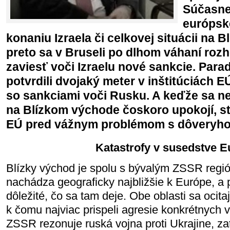
Súčasne 
európske
konaniu Izraela či celkovej situácii na 
preto sa v Bruseli po dlhom váhaní rozh
zaviesť voči Izraelu nové sankcie. Parad
potvrdili dvojaký meter v inštitúciách E
so sankciami voči Rusku. A keďže sa ne
na Blízkom východe čoskoro upokojí, sto
EÚ pred vážnym problémom s dôveryh
Katastrofy v susedstve E
Blízky východ je spolu s bývalým ZSSR regió
nachádza geograficky najbližšie k Európe, a p
dôležité, čo sa tam deje. Obe oblasti sa ocitajú
k čomu najviac prispeli agresie konkrétnych
ZSSR rezonuje ruská vojna proti Ukrajine, za