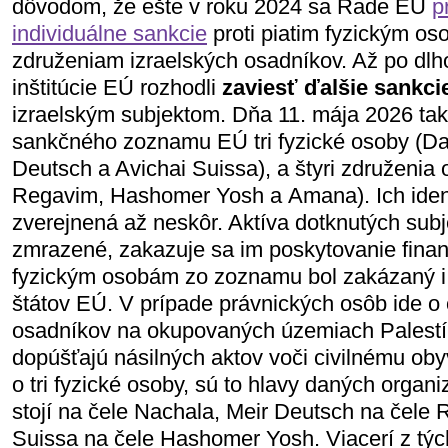
dôvodom, že ešte v roku 2024 sa Rade EÚ
p
individuálne sankcie
proti piatim fyzickým o
združeniam izraelských osadníkov. Až po dl
inštitúcie EÚ rozhodli
zaviesť ďalšie sankci
izraelským subjektom. Dňa 11. mája 2026 ta
sankčného zoznamu EÚ tri fyzické osoby (Da
Deutsch a Avichai Suissa), a štyri združenia
Regavim, Hashomer Yosh a Amana). Ich ident
zverejnená až neskôr. Aktíva dotknutých subj
zmrazené, zakazuje sa im poskytovanie finan
fyzickým osobám zo zoznamu bol zakázaný i
štátov EÚ. V prípade právnických osôb ide o 
osadníkov na okupovaných územiach Palestín
dopúšťajú násilných aktov voči civilnému obyv
o tri fyzické osoby, sú to hlavy daných organi
stojí na čele Nachala, Meir Deutsch na čele
Suissa na čele Hashomer Yosh. Viacerí z tých