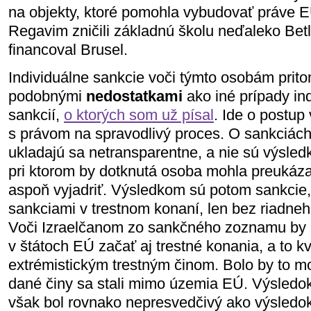
na objekty, ktoré pomohla vybudovať práve EÚ
Regavim zničili základnú školu neďaleko Bet
financoval Brusel.
Individuálne sankcie voči týmto osobám prito
podobnými
nedostatkami
ako iné prípady in
sankcií,
o ktorých som už písal
. Ide o postup
s právom na spravodlivý proces. O sankciác
ukladajú sa netransparentne, a nie sú výsle
pri ktorom by dotknutá osoba mohla preukáza
aspoň vyjadriť. Výsledkom sú potom sankcie
sankciami v trestnom konaní, len bez riadneh
Voči Izraelčanom zo sankčného zoznamu by 
v štátoch EÚ začať aj trestné konania, a to k
extrémistickým trestným činom. Bolo by to mo
dané činy sa stali mimo územia EÚ. Výsledok
však bol rovnako nepresvedčivý ako výsledok