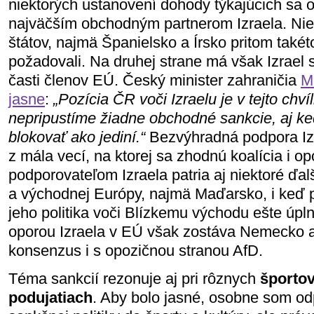
niektorých ustanovení dohody týkajúcich sa o
najväčším obchodným partnerom Izraela. Nie
štátov, najmä Španielsko a Írsko pritom takét
požadovali. Na druhej strane má však Izrael
časti členov EÚ. Český minister zahraničia
M
jasne
:
„Pozícia ČR voči Izraelu je v tejto chví
nepripustíme žiadne obchodné sankcie, aj ke
blokovať ako jediní.“
Bezvýhradná podpora Izr
z mála vecí, na ktorej sa zhodnú koalícia i o
podporovateľom Izraela patria aj niektoré ďalš
a východnej Európy, najmä Maďarsko, i keď 
jeho politika voči Blízkemu východu ešte úp
oporou Izraela v EÚ však zostáva Nemecko a
konsenzus i s opozičnou stranou AfD.
Téma sankcií rezonuje aj pri rôznych
športov
podujatiach
. Aby bolo jasné, osobne som o