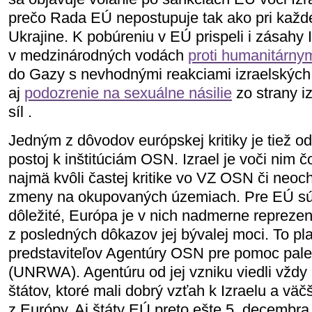
prečo Rada EÚ nepostupuje tak ako pri každe
Ukrajine. K pobúreniu v EÚ prispeli i zásahy 
v medzinárodných vodách
proti humanitárn
do Gazy s nevhodnými reakciami izraelských p
aj
podozrenie na sexuálne násilie
zo strany i
síl .
Jedným z dôvodov európskej kritiky je tiež o
postoj k inštitúciám OSN. Izrael je voči nim čo
najmä kvôli častej kritike vo VZ OSN či neoch
zmeny na okupovaných územiach. Pre EÚ sú 
dôležité, Európa je v nich nadmerne reprezen
z posledných dôkazov jej bývalej moci. To pla
predstaviteľov Agentúry OSN pre pomoc pal
(UNRWA). Agentúru od jej vzniku viedli vždy i
štátov, ktoré mali dobrý vzťah k Izraelu a vä
z Európy. Aj štáty EÚ preto ešte 5. decembra