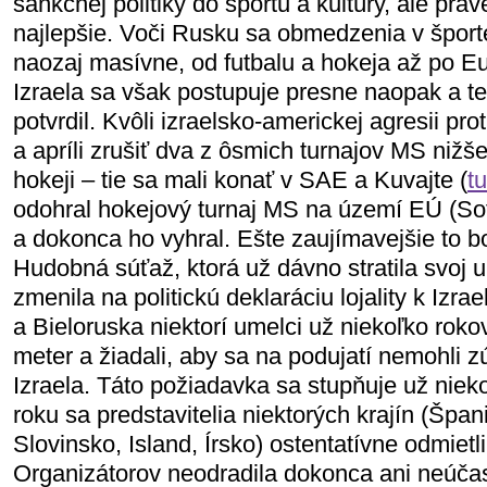
sankčnej politiky do športu a kultúry, ale práv
najlepšie. Voči Rusku sa obmedzenia v športe
naozaj masívne, od futbalu a hokeja až po Eu
Izraela sa však postupuje presne naopak a te
potvrdil. Kvôli izraelsko-americkej agresii pro
a apríli zrušiť dva z ôsmich turnajov MS nižš
hokeji – tie sa mali konať v SAE a Kuvajte (
tu
odohral hokejový turnaj MS na území EÚ (So
a dokonca ho vyhral. Ešte zaujímavejšie to bo
Hudobná súťaž, ktorá už dávno stratila svoj
zmenila na politickú deklaráciu lojality k Izr
a Bieloruska niektorí umelci už niekoľko rok
meter a žiadali, aby sa na podujatí nemohli z
Izraela. Táto požiadavka sa stupňuje už niek
roku sa predstavitelia niektorých krajín (Špa
Slovinsko, Island, Írsko) ostentatívne odmietli
Organizátorov neodradila dokonca ani neúčasť