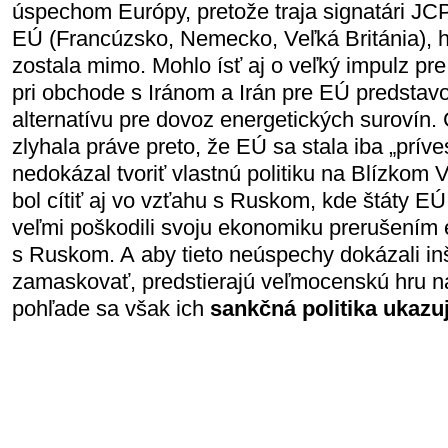
úspechom Európy, pretože traja signatári JC
EÚ (Francúzsko, Nemecko, Veľká Británia), ho
zostala mimo. Mohlo ísť aj o veľký impulz p
pri obchode s Iránom a Irán pre EÚ predsta
alternatívu pre dovoz energetických surovín
zlyhala práve preto, že EÚ sa stala iba „prí
nedokázal tvoriť vlastnú politiku na Blízkom
bol cítiť aj vo vzťahu s Ruskom, kde štáty
veľmi poškodili svoju ekonomiku prerušením
s Ruskom. A aby tieto neúspechy dokázali in
zamaskovať, predstierajú veľmocenskú hru na
pohľade sa však ich
sankčná politika ukazu