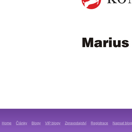
Home
Články
Blogy
VIP blogy
Zpravodajství
Registrace
Napsat blog