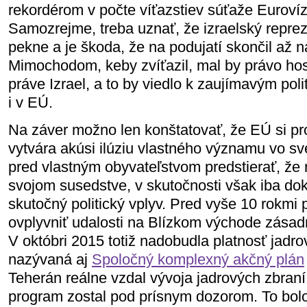
rekordérom v počte víťazstiev súťaže Eurovízi
Samozrejme, treba uznať, že izraelský reprez
pekne a je škoda, že na podujatí skončil až 
Mimochodom, keby zvíťazil, mal by právo ho
práve Izrael, a to by viedlo k zaujímavým pol
i v EÚ.
Na záver možno len konštatovať, že EÚ si pr
vytvára akúsi ilúziu vlastného významu vo sv
pred vlastným obyvateľstvom predstierať, že
svojom susedstve, v skutočnosti však iba do
skutočný politický vplyv. Pred vyše 10 rokmi 
ovplyvniť udalosti na Blízkom východe zás
V októbri 2015 totiž nadobudla platnosť jadr
nazývaná aj
Spoločný komplexný akčný plán
Teherán reálne vzdal vývoja jadrových zbraní,
program zostal pod prísnym dozorom. To bol