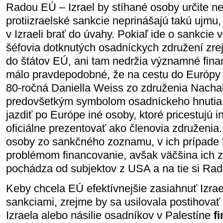
Radou EÚ – Izrael by stíhané osoby určite n
protiizraelské sankcie neprinášajú takú ujmu,
v Izraeli brať do úvahy. Pokiaľ ide o sankcie
šéfovia dotknutých osadníckych združení zre
do štátov EÚ, ani tam nedržia významné fina
málo pravdepodobné, že na cestu do Európy 
80-ročná Daniella Weiss zo združenia Nachal
predovšetkým symbolom osadníckeho hnutia 
jazdiť po Európe iné osoby, ktoré pricestujú 
oficiálne prezentovať ako členovia združenia.
osoby zo sankčného zoznamu, v ich prípade 
problémom financovanie, avšak väčšina ich 
pochádza od subjektov z USA a na tie si Rad
Keby chcela EÚ efektívnejšie zasiahnuť Izrae
sankciami, zrejme by sa usilovala postihovať 
Izraela alebo násilie osadníkov v Palestíne
fi