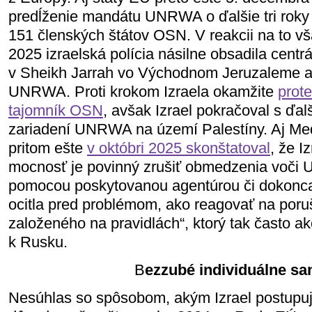
predĺženie mandátu UNRWA o ďalšie tri roky 
151 členských štátov OSN. V reakcii na to v
2025 izraelská polícia násilne obsadila cen
v Sheikh Jarrah vo Východnom Jeruzaleme a 
UNRWA. Proti krokom Izraela okamžite
prot
tajomník OSN
, avšak Izrael pokračoval s ď
zariadení UNRWA na území Palestíny. Aj Me
pritom ešte
v októbri 2025 skonštatoval
, že I
mocnosť je povinný zrušiť obmedzenia voči 
pomocou poskytovanou agentúrou či dokonca 
ocitla pred problémom, ako reagovať na poru
založeného na pravidlách“, ktorý tak často a
k Rusku.
B
ezzubé individuálne sa
Nesúhlas so spôsobom, akým Izrael postupuje