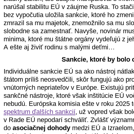
narúšal stabilitu EÚ v záujme Ruska. To sta
bez vypočutia uložila sankcie, ktoré ho zmen
zmrazil sa mu majetok, znemožnilo sa mu slo
slobodne sa zamestnať. Navyše, novinár musí
minima, ktoré mu štátne orgány vydeľujú z je
A ešte aj živiť rodinu s malými deťmi…
Sankcie, ktoré by bolo c
Individuálne sankcie EÚ sa ako nástroj nátla
štátom príliš neosvedčili, skôr fungujú ako pr
vnútorných nepriateľov v Európe. Existujú pri
sankčné nástroje, ktoré však inštitúcie EÚ vo
nebudú. Európska komisia ešte v roku 2025 
spektrum ďalších sankcií
, už vopred však bol
v Rade EÚ nepodarí schváliť. Zvlášť význam
do
asociačnej dohody
medzi EÚ a Izraelom,