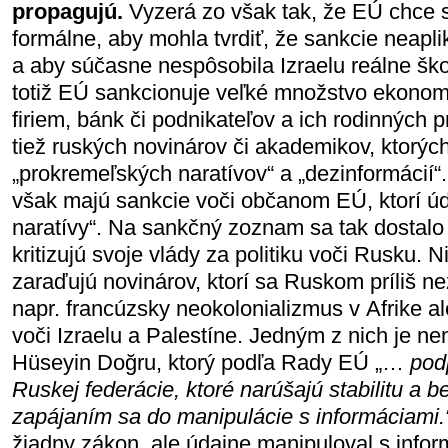
propagujú.
Vyzerá zo však tak, že EÚ chce s
formálne, aby mohla tvrdiť, že sankcie neapli
a aby súčasne nespôsobila Izraelu reálne šk
totiž EÚ sankcionuje veľké množstvo ekonom
firiem, bánk či podnikateľov a ich rodinných 
tiež ruských novinárov či akademikov, ktorýc
„prokremeľských naratívov“ a „dezinformácií“
však majú sankcie voči občanom EÚ, ktorí úda
naratívy“. Na sankčný zoznam sa tak dostalo v
kritizujú svoje vlády za politiku voči Rusku. 
zaraďujú novinárov, ktorí sa Ruskom príliš nez
napr. francúzsky neokolonializmus v Afrike a
voči Izraelu a Palestíne. Jedným z nich je n
Hüseyin Doğru, ktorý podľa Rady EÚ „…
pod
Ruskej federácie, ktoré narúšajú stabilitu a 
zapájaním sa do manipulácie s informáciami.
žiadny zákon, ale údajne manipuloval s info