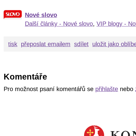
Nové slovo
Další články - Nové slovo
,
VIP blogy - No
tisk
přeposlat emailem
sdílet
uložit jako oblí
Komentáře
Pro možnost psaní komentářů se
přihlašte
nebo