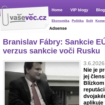
Home
VIP blogy
Blog
Ekonomika
Politika
Svět
Kome
Adsense
Branislav Fábry: Sankcie EÚ
verzus sankcie voči Rusku
3.6.2026
Nie je p
jej člens
Blízkom
reputáci
dvojaké
aplikuje