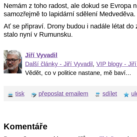
Nemám z toho radost, ale dokud se Evropa nev
samozřejmě to lapidární sdělení Medveděva.
Ať se připraví. Drony budou i nadále létat do
stalo nyní v Rumunsku.
Jiří Vyvadil
Další články - Jiří Vyvadil
,
VIP blogy - Jiří
Vědět, co v politice nastane, mě baví...
tisk
přeposlat emailem
sdílet
ul
Komentáře