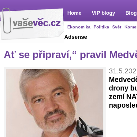
Home
VIP blogy
Blog
Ekonomika
Politika
Svět
Kome
Adsense
Ať se připraví,“ pravil Med
31.5.202
Medvedě
drony bu
zemí NAT
naposle