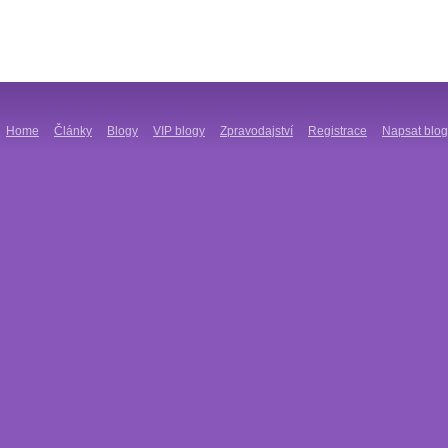
Home
Články
Blogy
VIP blogy
Zpravodajství
Registrace
Napsat blog