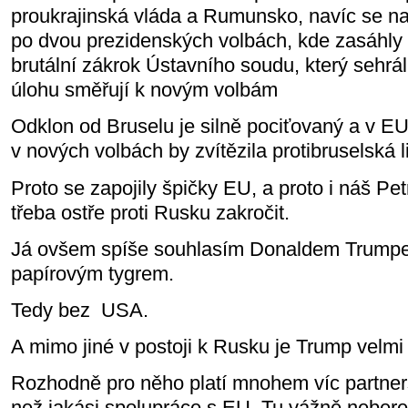
proukrajinská vláda a Rumunsko, navíc se na
po dvou prezidenských volbách, kde zasáhly 
brutální zákrok Ústavního soudu, který sehrá
úlohu směřují k novým volbám
Odklon od Bruselu je silně pociťovaný a v EU
v nových volbách by zvítězila protibruselská li
Proto se zapojily špičky EU, a proto i náš Petr
třeba ostře proti Rusku zakročit.
Já ovšem spíše souhlasím Donaldem Trump
papírovým tygrem.
Tedy bez
USA.
A mimo jiné v postoji k Rusku je Trump velmi 
Rozhodně pro něho platí mnohem víc partner
než jakási spolupráce s EU. Tu vážně neber