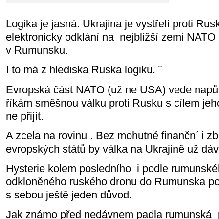
Logika je jasná: Ukrajina je vystřelí proti Ru
elektronicky odklání na nejbližší zemi NATO t
v Rumunsku.
I to má z hlediska Ruska logiku. ¨
Evropská část NATO (už ne USA) vede napůl 
říkám směšnou válku proti Rusku s cílem jeho
ne přijít.
A zcela na rovinu . Bez mohutné finanční i zb
evropských států by válka na Ukrajině už dáv
Hysterie kolem posledního
i podle rumunské
odkloněného ruského dronu do Rumunska po
s sebou ještě jeden důvod.
Jak známo před nedávnem padla rumunská