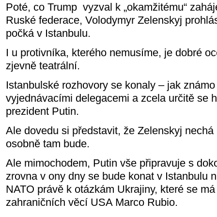
Poté, co Trump
vyzval k „okamžitému“ zaháj
Ruské federace, Volodymyr Zelenskyj prohlás
počká v Istanbulu.
I u protivníka, kterého nemusíme, je dobré oc
zjevně teatrální.
Istanbulské rozhovory se konaly – jak známo 
vyjednávacími delegacemi a zcela určitě se h
prezident Putin.
Ale dovedu si představit, že Zelenskyj nechá 
osobně tam bude.
Ale mimochodem, Putin vše připravuje s do
zrovna v ony dny se bude konat v Istanbulu 
NATO právě k otázkám Ukrajiny, které se má z
zahraničních věcí USA Marco Rubio.