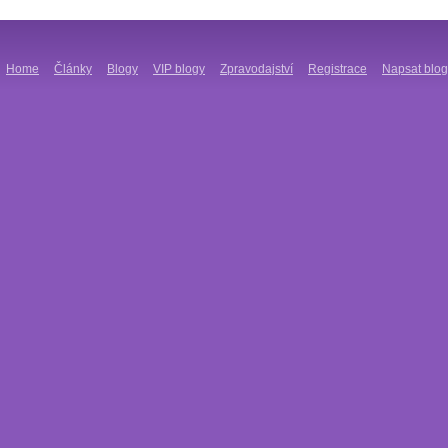
Home
Články
Blogy
VIP blogy
Zpravodajství
Registrace
Napsat blog