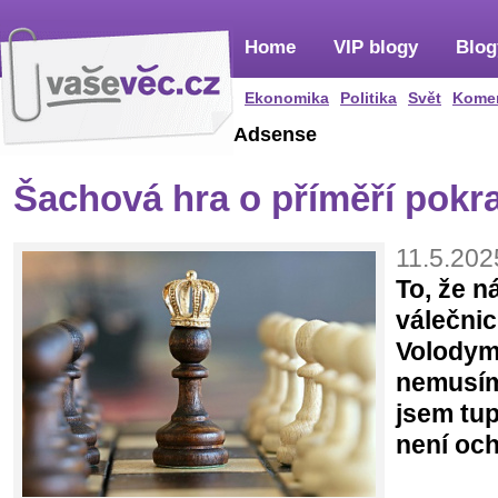
Home
VIP blogy
Blog
Ekonomika
Politika
Svět
Kome
Adsense
Šachová hra o příměří pokr
11.5.202
To, že n
válečnic
Volodym
nemusím
jsem tup
není oc