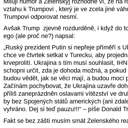
Miluji humor a Zelenskyj rozhodně ví, že na r
vztahu k Trumpovi , který je ve zcela jiné vá
Trumpovi odporovat nesmí.
Avšak Trump
zjevně rozdurděně, i když do t
ego (ale proč ne?) napsal:
„Ruský prezident Putin si nepřeje příměří s U
chce ve čtvrtek setkat v Turecku, aby projed
krveprolití. Ukrajina s tím musí souhlasit, 
schopni určit, zda je dohoda možná, a pokud 
budou vědět, jak se věci mají, a budou moci p
Začínám pochybovat, že Ukrajina uzavře doho
příliš zaneprázdněn oslavami vítězství ve dru
by bez Spojených států amerických (ani zdal
vyhráno. Dej si teď pauzu!!!“ – píše Donald 
Fakt se bez zášti musím smát Zelenského rea