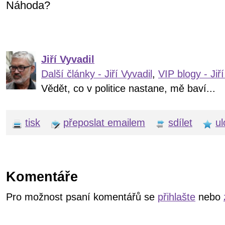
Náhoda?
Jiří Vyvadil
Další články - Jiří Vyvadil
,
VIP blogy - Jiří
Vědět, co v politice nastane, mě baví...
tisk
přeposlat emailem
sdílet
ul
Komentáře
Pro možnost psaní komentářů se
přihlašte
nebo