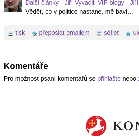
Další články - Jiří Vyvadil
,
VIP blogy - Jiří
Vědět, co v politice nastane, mě baví...
tisk
přeposlat emailem
sdílet
ul
Komentáře
Pro možnost psaní komentářů se
přihlašte
nebo