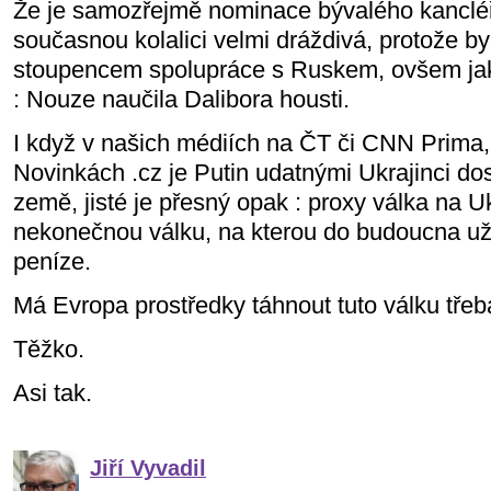
Že je samozřejmě nominace bývalého kanclé
současnou kolalici velmi dráždivá, protože b
stoupencem spolupráce s Ruskem, ovšem jak
: Nouze naučila Dalibora housti.
I když v našich médiích na ČT či CNN Prima
Novinkách .cz je Putin udatnými Ukrajinci d
země, jisté je přesný opak : proxy válka na U
nekonečnou válku, na kterou do budoucna už
peníze.
Má Evropa prostředky táhnout tuto válku třeba
Těžko.
Asi tak.
Jiří Vyvadil