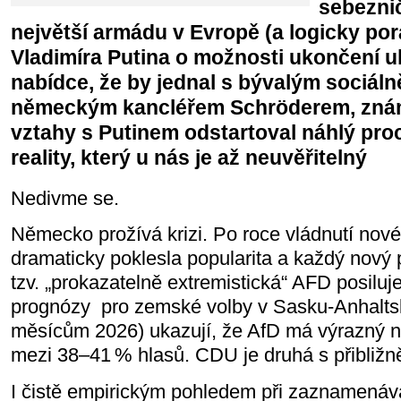
sebezni
největší armádu v Evropě (a logicky por
Vladimíra Putina o možnosti ukončení uk
nabídce, že by jednal s bývalým sociál
německým kancléřem Schröderem, zná
vztahy s Putinem odstartoval náhlý pr
reality, který u nás je až neuvěřitelný
Nedivme se.
Německo prožívá krizi. Po roce vládnutí nové
dramaticky poklesla popularita a každý nový
tzv. „prokazatelně extremistická“ AFD posiluj
prognózy
pro zemské volby v Sasku‑Anhaltsk
měsícům 2026) ukazují, že AfD má výrazný 
mezi 38–41 % hlasů. CDU je druhá s přibliž
I čistě empirickým pohledem při zaznamenáv