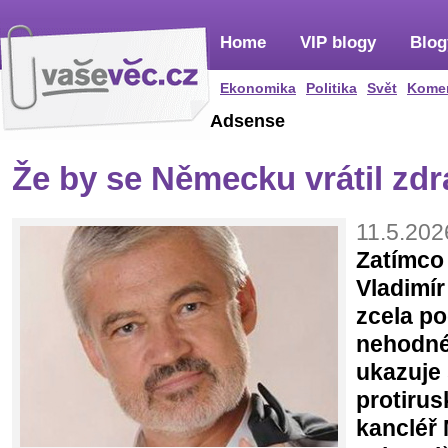
Home
VIP blogy
Blog
Ekonomika
Politika
Svět
Kome
Adsense
Že by se Německu vrátil zd
11.5.202
Zatímco 
Vladimír
zcela p
nehodné
ukazuje 
protiru
kancléř 