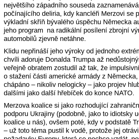
největšího západního souseda zaznamenává
počínajícího deliria, kdy kancléři Merzovi se p
výkladní skříň bývalého úspěchu Německa a
jeho program
na radikální posílení zbrojní v
automobilů zjevně netáhne.
Klidu nepřináší jeho výroky od jednoho extr
chvíli adoruje Donalda Trumpa až nedůstojn
veřejně obratem zostudil až tak, že impulsiv
o stažení části americké armády z Německa,
chápáno – nikoliv nelogicky – jako projev hlub
dalšími jako další hřebíček do konce NATO.
Merzova koalice si jako rozhodující zahraničně
podporu Ukrajiny (podobně, jako to idiotsky uč
koalice u nás), ovšem poté, kdy v podstatě T
– už toto téma pustil k vodě, protože jej otrávi
požadavky Evropy, která se nechce vzdát
po