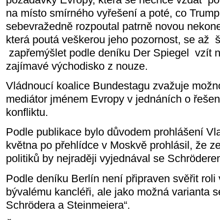
na místo smírného vyřešení a poté, co Trump
sebevražedně rozpoutal patrně novou nekoneč
která poutá veškerou jeho pozornost, se až
zapřemýšlet podle deníku Der Spiegel
vzít 
zajímavé východisko z nouze.
Vládnoucí koalice Bundestagu zvažuje možno
mediátor jménem Evropy v jednáních o řešen
konfliktu.
Podle publikace bylo důvodem prohlášení Vlad
května po přehlídce v Moskvě prohlásil, že 
politiků by nejraději vyjednával se Schrödere
Podle deníku Berlín není připraven svěřit rol
bývalému kancléři, ale jako možná varianta s
Schrödera a Steinmeiera“.