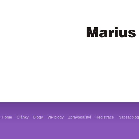
Home
Články
Blogy
VIP blogy
Zpravodajství
Registrace
Napsat blog