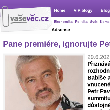
Home
VIP blogy
Blog
Ekonomika
Politika
Svět
Kome
Adsense
Pane premiére, ignorujte Pe
29.6.202
Přiznává
rozhodnu
Babiše 
vnucené
Petr Pav
summitu
důstojné