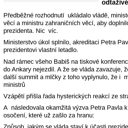
odtaživé
Předběžné rozhodnutí ukládalo vládě, minist
věcí a ministru zahraničních věcí, aby doplnil
prezidenta. Nic víc.
Ministerstvo úkol splnilo, akreditaci Petra Pavl
prezidentovi vlastní letadlo.
Nad rámec všeho Babiš na tiskové konferenci
do Ankary nejezdil. A že se vláda zavazuje,
další summit a mlčky z toho vyplynulo, že i
ministrů
Vzápětí přišla řada hysterických reakcí ze st
A následovala okamžitá výzva Petra Pavla k
osočení, které už zašlo za hranu:
Způsob, jakým se vláda staví k účasti prezi