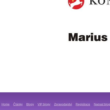
Home
Články
Blogy
VIP blogy
Zpravodajství
Registrace
Napsat blog