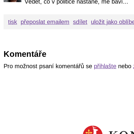
Vědět, co v politice nastane, mě baví...
tisk
přeposlat emailem
sdílet
uložit jako oblí
Komentáře
Pro možnost psaní komentářů se
přihlašte
nebo