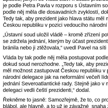
je podle Petra Pavla v rozporu s Ústavním 
podle něj měla dle dosavadních zvyklostí, d
Tedy tak, aby prezident jako hlava státu měl
Českou republiku v pozici vedoucího národní 
„Ústavní soud uložil vládě – kromě zřízení p
se zdržela jednání, kterým by účast preziden
bránila nebo ji ztěžovala,“ uvedl Pavel na síti
Vláda by tak podle něj měla postupovat podle
dokud soud nerozhodne. „Tedy tak, aby prezid
měl možnost zastupovat Českou republiku v 
národní delegace jak na neformální večeři líd
jednání Severoatlantické rady. Stejně jako v 
delegaci vedli čeští prezidenti,“ dodal.
Řekněme to jasně: Samozřejmě, že to, co pro
blábol, ale hlavně, a to už je závažné snaha 