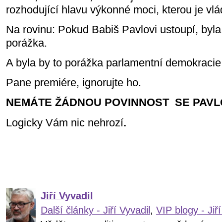
rozhodující hlavu výkonné moci, kterou je vlá
Na rovinu: Pokud Babiš Pavlovi ustoupí, byla 
porážka.
A byla by to porážka parlamentní demokracie
Pane premiére, ignorujte ho.
NEMÁTE ŽÁDNOU POVINNOST SE PAVLO
Logicky Vám nic nehrozí
.
Jiří Vyvadil
Další články - Jiří Vyvadil
,
VIP blogy - Jiří