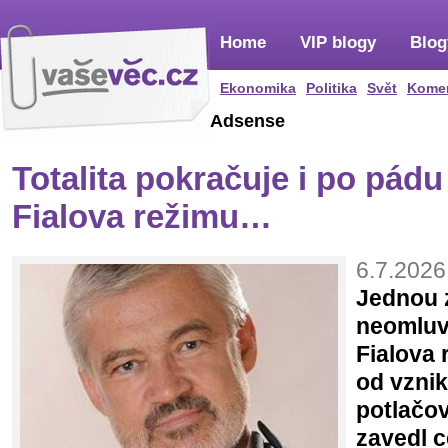
Home
VIP blogy
Blog
Ekonomika
Politika
Svět
Kome
Adsense
Totalita pokračuje i po pádu
Fialova režimu…
6.7.2026
Jednou z
neomluv
Fialova 
od vzni
potlačo
zavedl c