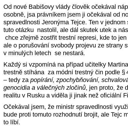
Od nové Babišovy vlády člověk očekával nápr
osobně, jsa právníkem jsem ji očekával od n
spravedlnosti Jeronýma Tejce. Ten v jednom
tuto otázku
nastolil, ale dál skutek utek a n
chce zřejmě zostřit trestní represi, kde to je
ale o porušování svobody projevu ze strany s
v minulých letech
se nestará.
Každý si vzpomíná na případ učitelky Martina
trestně stíhána
za módní trestný čin podle §
–
tedy za
popírání, zpochybňování, schvalová
genocidia a válečných zločinů
, jen proto, že
realitu v Rusku a viděla ji jinak než oficiální
Očekával jsem, že ministr spravedlnosti využ
bude proti tomuto rozhodnutí brojit, ale Tejc
to líbí.