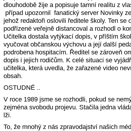
dlouhodobě žije a popisuje tamní realitu z vl
případ upozornil
fanatický server Novinky 
jehož redaktoři oslovili ředitele školy. Ten se
podřízené veřejně distancoval a rozhodl o ko
Učitelka dostala vytýkací dopis, v příštím šk
vyučovat občanskou výchovu a její další ped
podrobena hospitacím. Ředitel se zároveň om
dopis i jejich rodičům. K celé situaci se vyjá
učitelka, která uvedla, že zařazené video nev
obsah.
OSTUDNÉ ..
V roce 1989 jsme se rozhodli, pokud se nem
zejména svobodu projevu. Stačila jedna vláda
lži.
To, že mnohý z nás zpravodajství našich méd