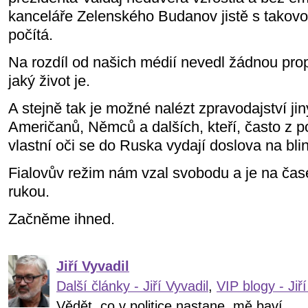
kanceláře Zelenského Budanov jistě s takovo
počítá.
Na rozdíl od našich médií nevedl žádnou pro
jaký život je.
A stejně tak je možné nalézt zpravodajství j
Američanů, Němců a dalších, kteří, často z po
vlastní oči se do Ruska vydají doslova na blin
Fialovův režim nám vzal svobodu a je na čase 
rukou.
Začněme ihned.
Jiří Vyvadil
Další články - Jiří Vyvadil
,
VIP blogy - Jiří
Vědět, co v politice nastane, mě baví...