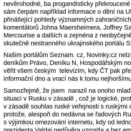
nevěrohodné, ba progandisticky překroucené a
sám čerpám například informace o dění na Ukr
přinášející pohledy významných zahraničních 
komentátorů Johna Maersheimera, Joffrey S
Mercourise a dalších a zejména z neobyčejn
skutečně nestranného ukrajinského portálu S
Našim portálům Seznam. cz, Novinky.cz nelze 
deníkům Právo, Deníku N, Hospodářským nov
věřit všem českým
televizím, kdy ČT pak př
informační dno a vrací nás k tomu nejhorším
Samozřejmě, že jsem
narazil na onoho mlad
situaci v Rusku v zásadě , což je logické, pro
v zásadě souhlas ruské veřejnosti s ruskými 
protože, alespoň do nedávna se řadových Ru
s výjimkou omezování internetu, kdy od ledn
prezidenta Valdaj nedůvěra vzrostla a bez em