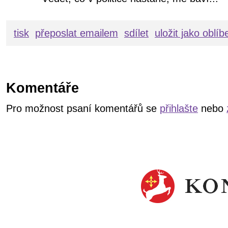
tisk
přeposlat emailem
sdílet
uložit jako oblí
Komentáře
Pro možnost psaní komentářů se
přihlašte
nebo