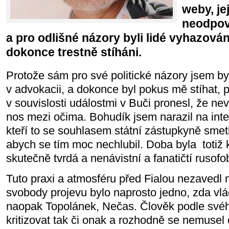
weby, je
neodpov
a pro odlišné názory byli lidé vyhazován
dokonce trestně stíháni.
Protože sám pro své politické názory jsem b
v advokacii, a dokonce byl pokus mě stíhat, 
v souvislosti událostmi v Buči pronesl, že ne
nos mezi očima. Bohudík jsem narazil na intel
kteří to se souhlasem státní zástupkyně smetl
abych se tím moc nechlubil. Doba byla totiž
skutečně tvrdá a nenávistní a fanatičtí rusof
Tuto praxi a atmosféru před Fialou nezavedl 
svobody projevu bylo naprosto jedno, zda vl
naopak Topolánek, Nečas. Člověk podle své
kritizovat tak či onak a rozhodně se nemusel