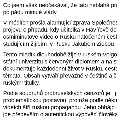
Co jsem však neočekával, že tato neblahá pr
po pádu minulé vlády.
V médiích prošla alarmující zpráva Společno
projevu o případu, kdy učitelka v Havířově dos
osmiminutové video o Rusku natočeném če
studujícím žijícím
v Rusku Jakubem Ziebou
Tento mladík dlouhodobě žije v ruském Volgo
státní univerzitu s červeným diplomem a na
dokumentuje každodenní život v Rusku, cest
témata. Obsah vytváří převážně v češtině a ča
ruskými titulky.
Podle soudruhů probruselských cenzorů je
problematickou postavou, protože podle někt
videích šíří ruskou propagandu. Jeho obhájci
jde především o autentickou výpověď člověka