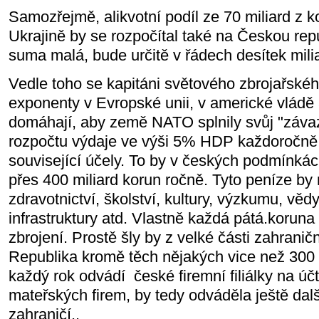
Samozřejmě, alikvotní podíl ze 70 miliard z
Ukrajině by se rozpočítal také na Českou repu
suma malá, bude určitě v řádech desítek mili
Vedle toho se kapitáni světového zbrojařské
exponenty v Evropské unii, v americké vládě
domáhají, aby země NATO splnily svůj "závaz
rozpočtu výdaje ve výši 5% HDP každoročně 
související účely. To by v českých podmínká
přes 400 miliard korun ročně. Tyto peníze by
zdravotnictví, školství, kultury, výzkumu, věd
infrastruktury atd. Vlastně každá pátá.koruna 
zbrojení. Prostě šly by z velké části zahrani
Republika kromě těch nějakých vice než 300 m
každý rok odvádí české firemní filiálky na úč
mateřských firem, by tedy odváděla ještě dal
zahraničí..