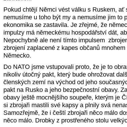
Pokud chtějí Němci vést válku s Ruskem, ať si
nemusíme u toho být my a nemusíme jim to p
ekonomika se zastavila. Je zřejmé, že němec
impulzy má německému hospodářství dát, ab
Nepochybně ale není tímto impulsem zbrojení
zbrojení zaplacené z kapes občanů mnohem c
Německo.
Do NATO jsme vstupovali proto, že je to obr
nikoliv útočný pakt, který bude ohrožovat dal
členských zemí na východ od jeho současných
pakt na Rusko a jeho bezpečnostní obavy. Za
obavy ještě mocnějšího soupeře, kterým je Čí
si zbrojaři mastili své kapsy a plnily svá nena
Samozřejmě, že i čeští zbrojaři něco málo do
něco málo. Drobky z prostřeného stolu velký