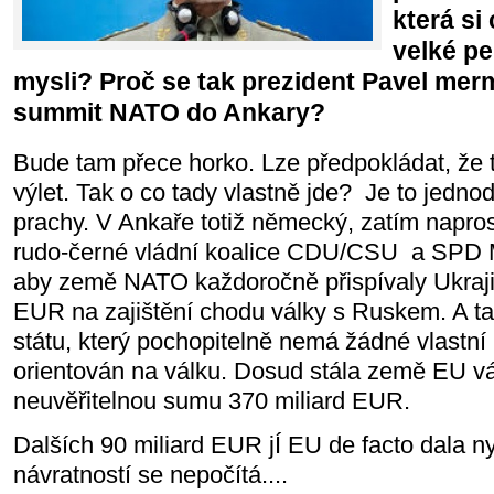
která si
velké p
mysli? Proč se tak prezident Pavel me
summit NATO do Ankary?
Bude tam přece horko. Lze předpokládat, že
výlet. Tak o co tady vlastně jde? Je to jedno
prachy. V Ankaře totiž německý, zatím napro
rudo-černé vládní koalice CDU/CSU a SPD M
aby země NATO každoročně přispívaly Ukrajin
EUR na zajištění chodu války s Ruskem. A t
státu, který pochopitelně nemá žádné vlastní 
orientován na válku. Dosud stála země EU vá
neuvěřitelnou sumu 370 miliard EUR.
Dalších 90 miliard EUR jÍ EU de facto dala nyn
návratností se nepočítá....