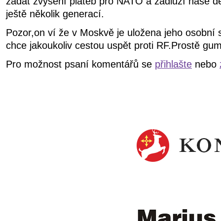
žádat zvýšení plateb pro NATO a zadluží naše dět
ještě několik generací.
Pozor,on ví že v Moskvě je uložena jeho osobní s
chce jakoukoliv cestou uspět proti RF.Prostě gu
Pro možnost psaní komentářů se
přihlašte
nebo