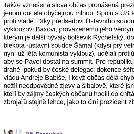
Takže vznešená slova občas pronášená prez
jenom docela obyčejnou mlhou. Spolu s ÚS Pa
proti vládě. Díky předsedovi Ústavního soudu
vyklouzovi Baxovi, provázenému jeho věrným
kterým je další bývalý bolševik Rychetský, d
blekota -ústavní soudce Šámal (kdysi prý vel
nyní už léta komunista vyklouz), udělali prot
aby se Pavel dostal na summit. Pro republiku
drahé, pokud by české delegaci dokonce šéfo
vládu Andreje Babiše, i když občas dělá chyby
nežli neodpovědné zjevy a šibalově, které js
kteří by zájmy českých občanů hodili do chřt
zbrojařů stejně lehce, jako to činí prezident z