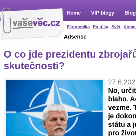
Home
VIP blogy
Blog
Ekonomika
Politika
Svět
Kome
Adsense
O co jde prezidentu zbrojař
skutečnosti?
27.6.202
No, urči
blaho. A
vezme. T
je dokon
státu a 
pro živo