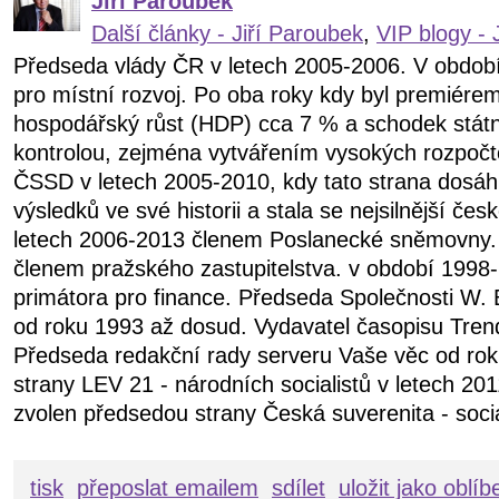
Jiří Paroubek
Další články - Jiří Paroubek
,
VIP blogy - 
Předseda vlády ČR v letech 2005-2006. V obdob
pro místní rozvoj. Po oba roky kdy byl premiére
hospodářský růst (HDP) cca 7 % a schodek státn
kontrolou, zejména vytvářením vysokých rozpočt
ČSSD v letech 2005-2010, kdy tato strana dosáhl
výsledků ve své historii a stala se nejsilnější čes
letech 2006-2013 členem Poslanecké sněmovny.
členem pražského zastupitelstva. v období 199
primátora pro finance. Předseda Společnosti W. 
od roku 1993 až dosud. Vydavatel časopisu Tren
Předseda redakční rady serveru Vaše věc od ro
strany LEV 21 - národních socialistů v letech 20
zvolen předsedou strany Česká suverenita - soci
tisk
přeposlat emailem
sdílet
uložit jako oblí