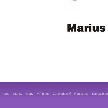
Home
Články
Blogy
VIP blogy
Zpravodajství
Registrace
Napsat blog