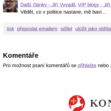
Další články - Jiří Vyvadil
,
VIP blogy - Jiří
Vědět, co v politice nastane, mě baví...
tisk
přeposlat emailem
sdílet
uložit jako oblí
Komentáře
Pro možnost psaní komentářů se
přihlašte
nebo