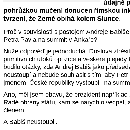
údajně p
pohrůžkou mučení donucen římskou inkv
tvrzení, že Země obíhá kolem Slunce.
Proč v souvislosti s postojem Andreje Babiš
Petra Pavla na summit v Ankaře?
Nuže odpověď je jednoduchá: Doslova zběsilý
primitivních útoků opozice a veškeré plejád
budilo otázky, zda Andrej Babiš jako předsed
neustoupí a nebude souhlasit s tím, aby Petr
jménem
České republiky vystoupil
na summi
Ano, měl jsem obavu, že prezident například
Radě obrany státu, kam se narychlo vecpal, ač
členem.
A Babiš neustoupil.