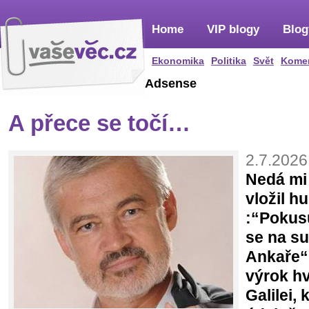
Home
VIP blogy
Blog
Ekonomika
Politika
Svět
Kome
Adsense
A přece se točí…
2.7.2026
Nedá mi 
vložil h
:“Pokusu
se na s
Ankaře“
výrok hv
Galilei,