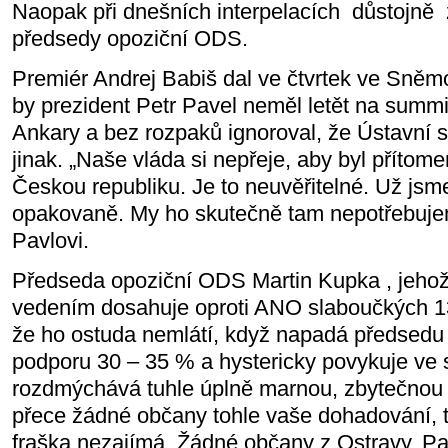
Naopak při dnešních interpelacích
důstojně
předsedy opoziční ODS.
Premiér Andrej Babiš dal ve čtvrtek ve Sněm
by prezident Petr Pavel neměl letět na summ
Ankary a bez rozpaků ignoroval, že Ústavní s
jinak. „Naše vláda si nepřeje, aby byl přítom
Českou republiku. Je to neuvěřitelné. Už jsme
opakovaně. My ho skutečně tam nepotřebujem
Pavlovi.
Předseda opoziční ODS Martin Kupka , jehož
vedením dosahuje oproti ANO slaboučkých 1
že ho ostuda nemlátí, když napadá předsedu 
podporu 30 – 35 % a hystericky povykuje ve s
rozdmýchává tuhle úplně marnou, zbytečnou
přece žádné občany tohle vaše dohadování, t
fraška nezajímá. Žádné občany z Ostravy, Pa