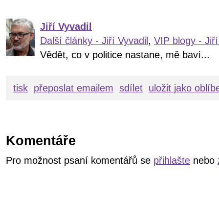
Jiří Vyvadil
Další články - Jiří Vyvadil
,
VIP blogy - Jiří
Vědět, co v politice nastane, mě baví...
tisk
přeposlat emailem
sdílet
uložit jako oblí
Komentáře
Pro možnost psaní komentářů se
přihlašte
nebo