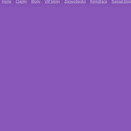
Home
Články
Blogy
VIP blogy
Zpravodajství
Registrace
Napsat blog