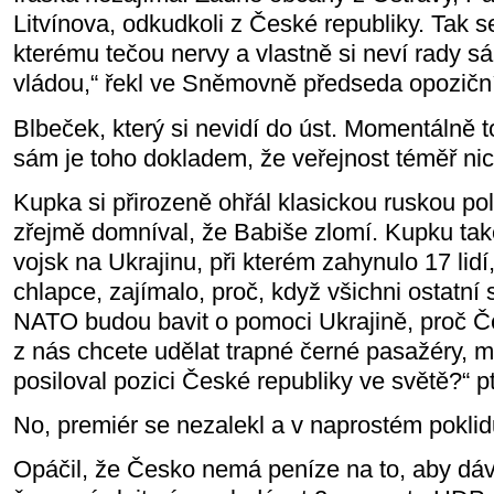
Litvínova, odkudkoli z České republiky. Tak 
kterému tečou nervy a vlastně si neví rady s
vládou,“ řekl ve Sněmovně předseda opozič
Blbeček, který si nevidí do úst. Momentálně t
sám je toho dokladem, že veřejnost téměř nic
Kupka si přirozeně ohřál klasickou ruskou pol
zřejmě domníval, že Babiše zlomí. Kupku ta
vojsk na Ukrajinu, při kterém zahynulo 17 lidí
chlapce, zajímalo, proč, když všichni ostatní
NATO budou bavit o pomoci Ukrajině, proč 
z nás chcete udělat trapné černé pasažéry, m
posiloval pozici České republiky ve světě?“ p
No, premiér se nezalekl a v naprostém pokli
Opáčil, že Česko nemá peníze na to, aby dáv