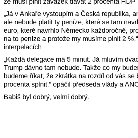
že musí plnit závazek dávat 2 procenta HDP 
„Já v Ankaře vystoupím a Česká republika, an
ale nebude platit ty peníze, které se tam navrh
euro, které navrhlo Německo každoročně, p
na to peníze a protože my musíme plnit 2 %,“ 
interpelacích.
„Každá delegace má 5 minut. Já mluvím dvac
Trump dávno tam nebude. Takže co my bude
budeme říkat, že zkrátka na rozdíl od vás se
procenta splnit,“ opáčil předseda vlády a AN
Babiš byl dobrý, velmi dobrý.