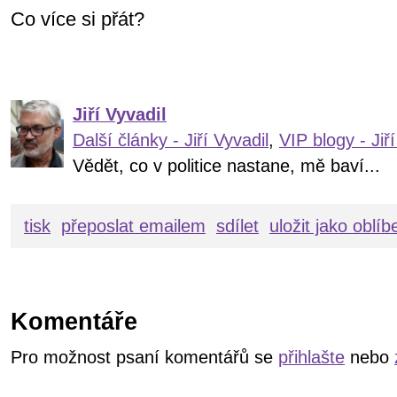
Co více si přát?
Jiří Vyvadil
Další články - Jiří Vyvadil
,
VIP blogy - Jiří
Vědět, co v politice nastane, mě baví...
tisk
přeposlat emailem
sdílet
uložit jako oblí
Komentáře
Pro možnost psaní komentářů se
přihlašte
nebo