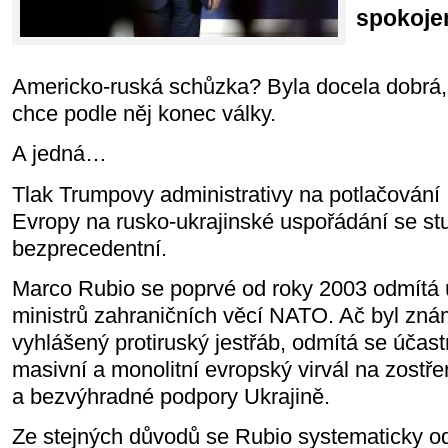
spokoje
Americko-ruská schůzka? Byla docela dobrá, 
chce podle něj konec války.
A jedná…
Tlak Trumpovy administrativy na potlačování
Evropy na rusko-ukrajinské uspořádání se stu
bezprecedentní.
Marco Rubio se poprvé od roky 2003 odmítá 
ministrů zahraničních věcí NATO. Ač byl znám
vyhlášený protiruský jestřáb, odmítá se účastn
masivní a monolitní evropský virvál na zostře
a bezvýhradné podpory Ukrajině.
Ze stejných důvodů se Rubio systematicky od