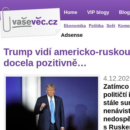
Home
VIP blogy
Blog
Ekonomika
Politika
Svět
Kome
Adsense
Trump vidí americko-rusko
docela pozitivně…
4.12.202
Zatímco 
političtí
stále su
nenávist
nedospě
s Ruske