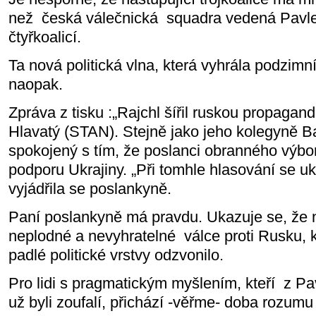
než
česká válečnická
squadra vedená Pavl
čtyřkoalicí.
Ta nová politická vlna, která vyhrála podzimn
naopak.
Zpráva z tisku :„Rajchl šířil ruskou propagand
Hlavatý (STAN). Stejně jako jeho kolegyně 
spokojený s tím, že poslanci obranného výbor
podporu Ukrajiny. „Při tomhle hlasování se uk
vyjádřila se poslankyně.
Paní poslankyně má pravdu. Ukazuje se, že n
neplodné a nevyhratelné
válce proti Rusku, 
padlé politické vrstvy odzvonilo.
Pro lidi s pragmatickým myšlením, kteří
z Pa
už byli zoufalí, přichází -věřme- doba rozumu