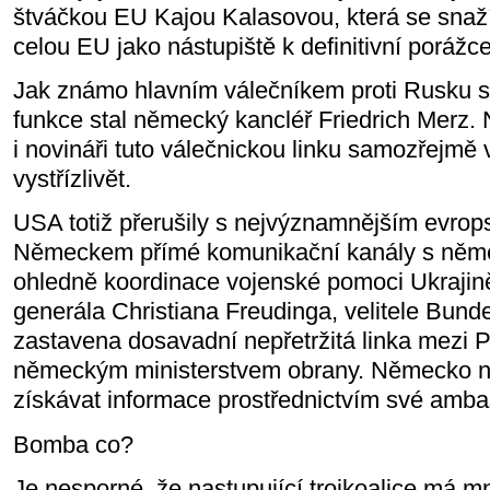
štváčkou EU Kajou Kalasovou, která se snaží
celou EU jako nástupiště k definitivní porážc
Jak známo hlavním válečníkem proti Rusku 
funkce stal německý kancléř Friedrich Merz. Na
i novináři tuto válečnickou linku samozřejmě v
vystřízlivět.
USA totiž přerušily s nejvýznamnějším evr
Německem přímé komunikační kanály s ně
ohledně koordinace vojenské pomoci Ukraji
generála Christiana Freudinga, velitele Bund
zastavena dosavadní nepřetržitá linka mezi
německým ministerstvem obrany. Německo ny
získávat informace prostřednictvím své amb
Bomba co?
Je nesporné, že nastupující trojkoalice má m