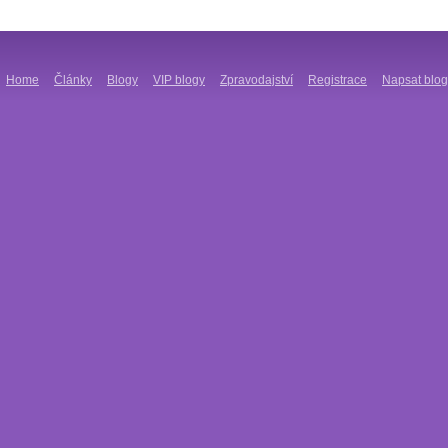
Home
Články
Blogy
VIP blogy
Zpravodajství
Registrace
Napsat blog