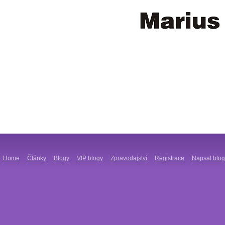
Home
Články
Blogy
VIP blogy
Zpravodajství
Registrace
Napsat blog