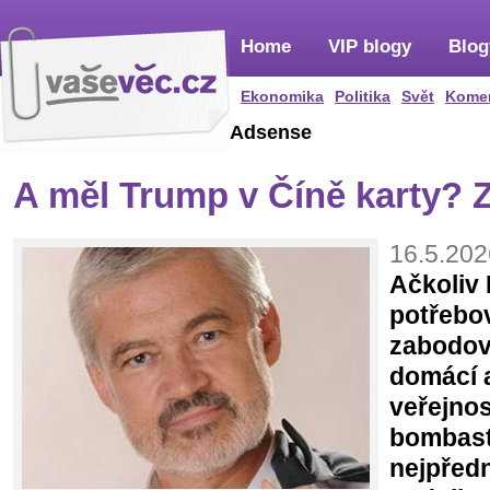
Home
VIP blogy
Blog
Ekonomika
Politika
Svět
Kome
Adsense
A měl Trump v Číně karty? Z
16.5.202
Ačkoliv
potřebo
zabodov
domácí 
veřejnos
bombast
nejpřed