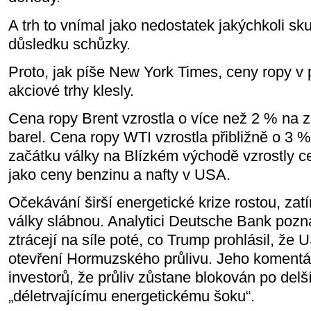
A trh to vnímal jako nedostatek jakýchkoli s
důsledku schůzky.
Proto, jak píše New York Times, ceny ropy v 
akciové trhy klesly.
Cena ropy Brent vzrostla o více než 2 % na 
barel. Cena ropy WTI vzrostla přibližně o 3 
začátku války na Blízkém východě vzrostly c
jako ceny benzinu a nafty v USA.
Očekávání širší energetické krize rostou, za
války slábnou. Analytici Deutsche Bank pozn
ztrácejí na síle poté, co Trump prohlásil, že 
otevření Hormuzského průlivu. Jeho komentář
investorů, že průliv zůstane blokován po del
„déletrvajícímu energetickému šoku“.