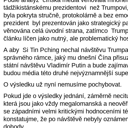
tádžikistánskému prezidentovi
než Trumpovi
byla pokryta stručně, protokolárně a bez emo
prezident
byl prezentován jako strategický p
věnována celá úvodní strana, zatímco
Trum
článku líčen jako nutný, ale problematický hos
A aby Si Tin Pching nechal návštěvu Trump
správného rámce, jaký mu dnešní Čína přisuzu
státní návštěvu Vladimír Putin a bude zajíma
budou média této druhé nejvýznamnější supe
O výsledku už nyní nemusíme pochybovat.
Pokud jde o výsledky jednání, záměrně necitu
která jsou jako vždy megalomanská a neověřit
se západními velmi kritickými hodnoceními té
konstatujme, že po návštěvě nebyly oznámen
dohody.