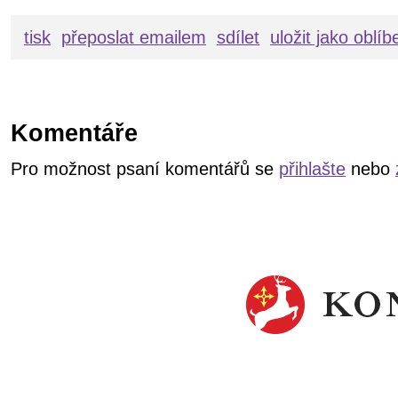
tisk
přeposlat emailem
sdílet
uložit jako oblí
Komentáře
Pro možnost psaní komentářů se
přihlašte
nebo