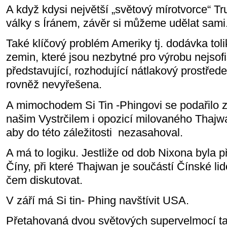
A když kdysi největší „světový mírotvorce“ 
války s Íránem, závěr si můžeme udělat sami
Také klíčový problém Ameriky tj. dodávka tol
zemin, které jsou nezbytné pro výrobu nejsof
představující, rozhodující nátlakový prostřed
rovněž nevyřešena.
A mimochodem Si Tin -Phingovi se podařilo z
našim Vystrčilem i opozicí milovaného Thajw
aby do této záležitosti nezasahoval.
A má to logiku. Jestliže od dob Nixona byla p
Číny, při které Thajwan je součástí Čínské lid
čem diskutovat.
V září má Si tin- Phing navštívit USA.
Přetahovaná dvou světových supervelmocí ta