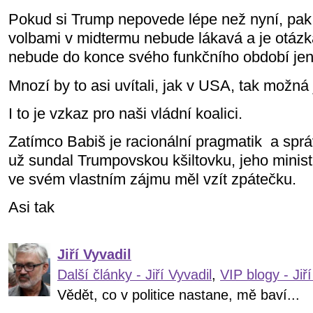
Pokud si Trump nepovede lépe než nyní, pak
volbami v midtermu nebude lákavá a je otázk
nebude do konce svého funkčního období je
Mnozí by to asi uvítali, jak v USA, tak možná 
I to je vzkaz pro naši vládní koalici.
Zatímco Babiš je racionální pragmatik a sprá
už sundal Trumpovskou kšiltovku, jeho minist
ve svém vlastním zájmu měl vzít zpátečku.
Asi tak
Jiří Vyvadil
Další články - Jiří Vyvadil
,
VIP blogy - Jiří
Vědět, co v politice nastane, mě baví...