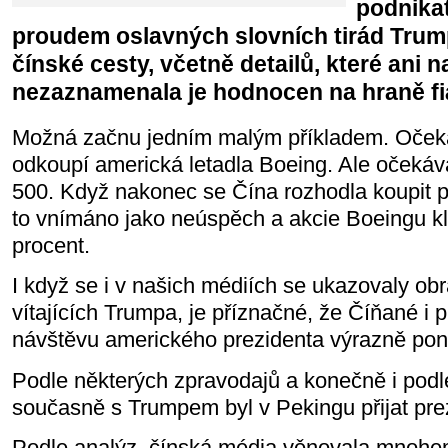
podnika
proudem oslavných slovních tirád Trum
čínské cesty, včetně detailů, které ani 
nezaznamenala je hodnocen na hraně fi
Možná začnu jedním malým příkladem. Očeká
odkoupí americká letadla Boeing. Ale očekáva
500. Když nakonec se Čína rozhodla koupit 
to vnímáno jako neúspěch a akcie Boeingu kl
procent.
I když se i v našich médiích se ukazovaly obr
vítajících Trumpa, je příznačné, že Číňané i 
návštěvu amerického prezidenta výrazně poníž
Podle některých zpravodajů a konečně i podle
současně s Trumpem byl v Pekingu přijat pre
Podle analýz čínská média věnovala mnohem